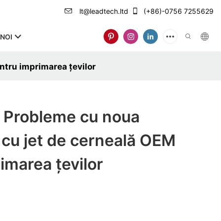
lt@leadtech.ltd
(+86)-0756 7255629
NOI
tru imprimarea țevilor
Probleme cu noua
cu jet de cerneală OEM
imarea țevilor