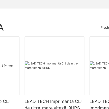
A
Prod
o CIJ
LEAD TECH Imprimantă CIJ
LEAD TE
de ultra-mare viteză i9HRS
Impriman