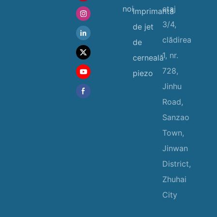
noi
etaj
Imprimantă
3/4,
de jet
clădirea
de
1, nr.
cerneală
728,
piezo
Jinhu
Road,
Sanzao
Town,
Jinwan
District,
Zhuhai
City