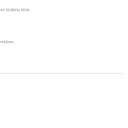
24V 50/60Hz 60VA
0*445mm