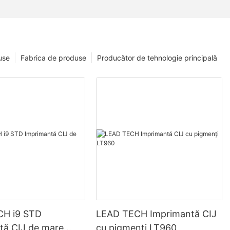
use
Fabrica de produse
Producător de tehnologie principală
CH i9 STD
LEAD TECH Imprimantă CIJ
tă CIJ de mare
cu pigmenți LT960