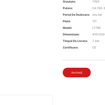
Greutate:
17KG
Putere:
CA 100-
Portul De Încărcare:
zhu hai
Plată:
T/T
Model:
LT760
Dimensiune:
410*33
Timpul De Livrare:
7 zile
Certificare:
CE
Anchetă