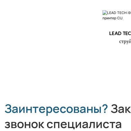
D TECH i9 STD
LEAD TECH i9 Двухголо
оростной струйный
струйный принтер C
принтер CIJ
Заинтересованы?
Зак
звонок специалиста