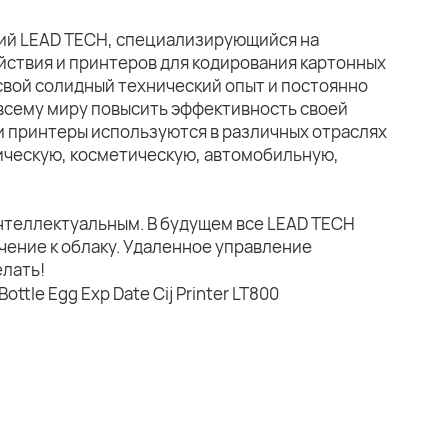
ний LEAD TECH, специализирующийся на
йствия и принтеров для кодирования картонных
свой солидный технический опыт и постоянно
всему миру повысить эффективность своей
и принтеры используются в различных отраслях
ическую, косметическую, автомобильную,
нтеллектуальным. В будущем все LEAD TECH
чение к облаку. Удаленное управление
елать!