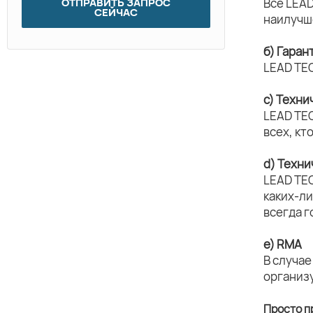
Все LEAD
ОТПРАВИТЬ ЗАПРОС
СЕЙЧАС
наилучш
б) Гара
LEAD TE
c) Техни
LEAD TE
всех, кт
d) Техн
LEAD TE
каких-л
всегда г
e) RMA
В случае
организ
Просто п