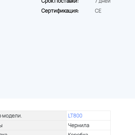
Срок Поставки:
7 дней
Сертификация:
CE
 модели.
LT800
ы
Чернила
вка
Коробка