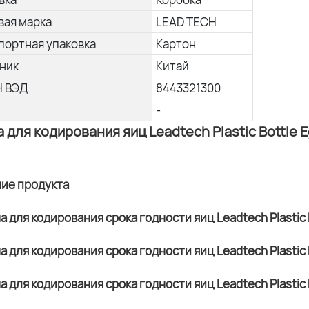
вая марка
LEAD TECH
портная упаковка
Картон
ник
Китай
Н ВЭД
8443321300
-
для кодирования яиц Leadtech Plastic Bottle E
ние продукта