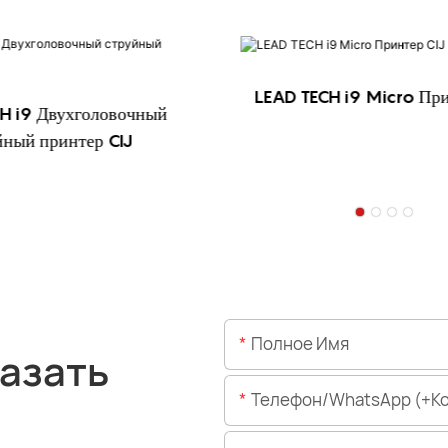
LEAD TECH i9 Micro Принтер CIJ
вочный
IJ
Полное Имя
азать
Телефон/WhatsApp (+код 
Страна