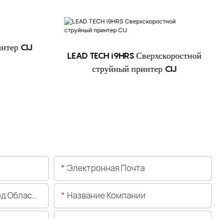
LEAD TECH i9HRS Сверхскоростной
LE
струйный принтер CIJ
Высокос
Электронная Почта
Области)
Название Компании
Город/штат