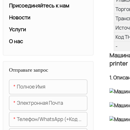
Присоединяйтесь к нам
Торго
Новости
Транс
Источ
Услуги
Код Т
О нас
-
Машина 
printer
Отправьте запрос
1. Описа
Полное Имя
Электронная Почта
Телефон/WhatsApp (+код Области)