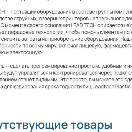
CH — поставщик оборудования в составе группы компа
дстве струйных, лазерных принтеров непрерывного де
 С момента своего основания LEAD TECH опирается на 
ует передовые технологии, чтобы помочь клиентам по 
и снизить затраты на приобретение оборудования. Наш
енности по всему миру, включая пищевую, фармацевт
ую и электронную.
ль — сделать программирование простым, удобным и и
 будут управляться и контролироваться через подклю
анием станет видимым. Это просто, вы можете это сд
утствующие товары