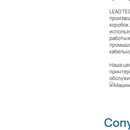
LEAD TE
произво
коробок.
использ
работы 
промышл
кабельн
Наша це
принтеры
обслужив
Соп