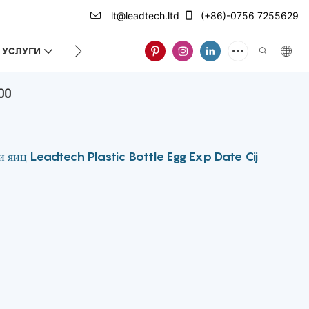
lt@leadtech.ltd
(+86)-0756 7255629
УСЛУГИ
О НАС
00
 яиц Leadtech Plastic Bottle Egg Exp Date Cij