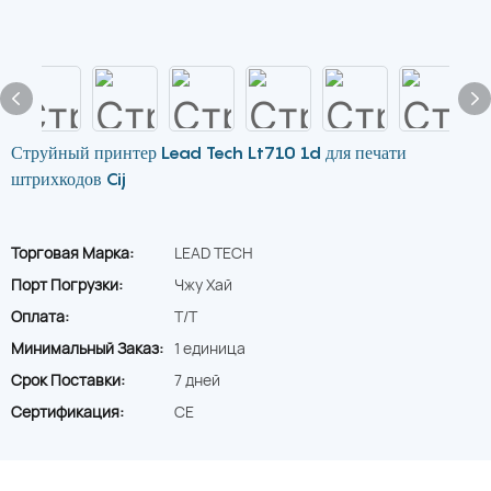
Струйный принтер Lead Tech Lt710 1d для печати
штрихкодов Cij
Торговая Марка:
LEAD TECH
Порт Погрузки:
Чжу Хай
Оплата:
T/T
Минимальный Заказ:
1 единица
Срок Поставки:
7 дней
Сертификация:
CE