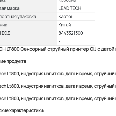
вая марка
LEAD TECH
портная упаковка
Картон
ник
Китай
Н ВЭД
8443321300
-
CH LT800 Сенсорный струйный принтер CIJ с датой
ние продукта
ские характеристики: