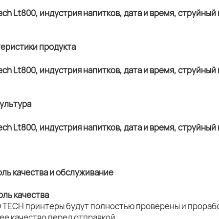
теристики продукта
культура
оль качества и обслуживание
оль качества
 TECH принтеры будут полностью проверены и прорабо
ее качество перед отправкой.