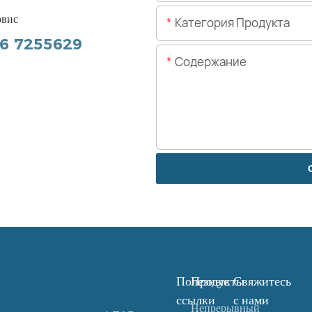
рвис
Категория Продукта
56 7255629
Содержание
Полезные
Продукты
Свяжитесь
ссылки
с нами
Непрерывный