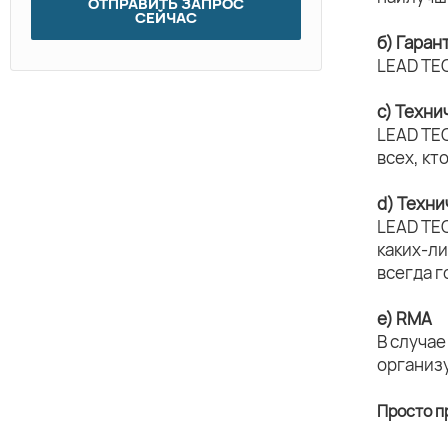
ОТПРАВИТЬ ЗАПРОС
СЕЙЧАС
б) Гара
LEAD TE
c) Техни
LEAD TE
всех, кт
d) Техн
LEAD TE
каких-л
всегда г
e) RMA
В случае
организ
Просто п