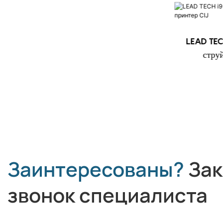
LEAD TECH i9 STD
LEAD TEC
Высокоскоростной струйный
стру
принтер CIJ
Заинтересованы?
Зак
звонок специалиста