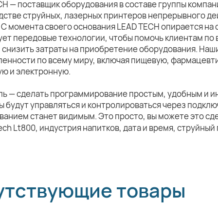
CH — поставщик оборудования в составе группы компа
дстве струйных, лазерных принтеров непрерывного де
 С момента своего основания LEAD TECH опирается на 
ует передовые технологии, чтобы помочь клиентам по 
и снизить затраты на приобретение оборудования. Наш
енности по всему миру, включая пищевую, фармацевт
ую и электронную.
ль — сделать программирование простым, удобным и и
 будут управляться и контролироваться через подклю
анием станет видимым. Это просто, вы можете это сд
утствующие товары