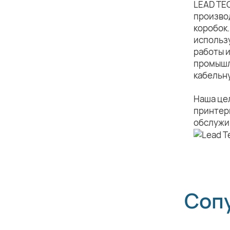
LEAD TE
произво
коробок.
использ
работы 
промышл
кабельн
Наша це
принтеры
обслужив
Соп