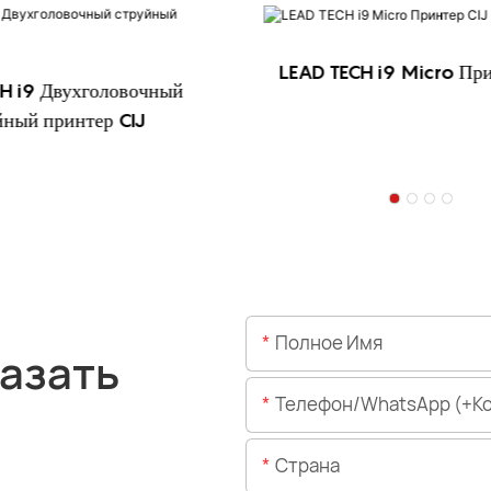
LEAD TECH i9 Micro При
H i9 Двухголовочный
йный принтер CIJ
Полное Имя
азать
Телефон/WhatsApp (+код 
Страна