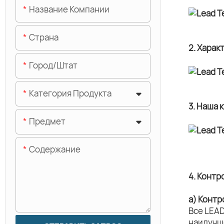
Название Компании
Страна
2. Харак
Город/штат
Категория Продукта
3. Наша 
Предмет
Содержание
4. Контр
а) Контр
Все LEAD
наилучш