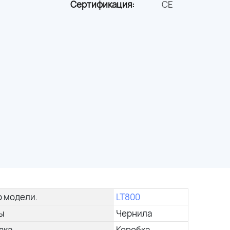
Сертификация:
CE
 модели.
LT800
ы
Чернила
вка
Коробка