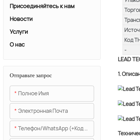
Присоединяйтесь к нам
Торго
Новости
Транс
Источ
Услуги
Код Т
О нас
-
LEAD TE
1. Описа
Отправьте запрос
Полное Имя
Электронная Почта
Телефон/WhatsApp (+код Области)
Техниче