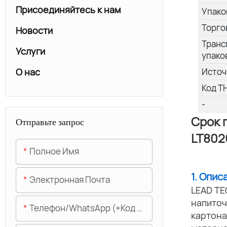
Присоединяйтесь к нам
Упако
Торго
Новости
Транс
Услуги
упако
О нас
Источ
Код Т
-
Срок 
Отправьте запрос
LT802
Полное Имя
1. Опис
Электронная Почта
LEAD TE
напиточ
Телефон/WhatsApp (+код Области)
картона