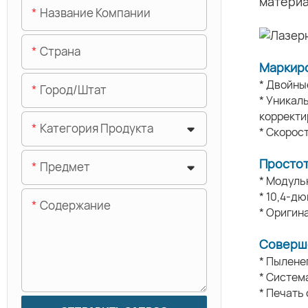
материа
Название Компании
Страна
Маркиро
* Двойны
Город/штат
* Уникал
корректи
Категория Продукта
* Скорос
Простот
Предмет
* Модуль
* 10,4-д
Содержание
* Оригин
Соверш
* Пылене
* Систем
* Печать