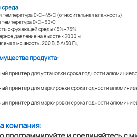
 среда
я температура 0ºC~45ºC (относительная влажность)
я температура 0ºC~60ºC
ость окружающей среды 45%~75%
ерное давление на высоте <2000 м
ляемая мощность: 200 В, 5 А/50 Гц
имущества продукта:
ша компания:
о программируйте и соединяйтесь с м