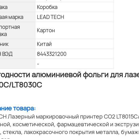
вка
Коробка
вая марка
LEAD TECH
портная
Картон
вка
ник
Китай
Н ВЭД
8443321200
-
годности алюминиевой фольги для лаз
0C/LT8030C
ание товара:
CH Лазерный маркировочный принтер CO2 LT8015C
ной, косметической, фармацевтической и экструз
, стекла, лакокрасочного покрытия металла, бумаж