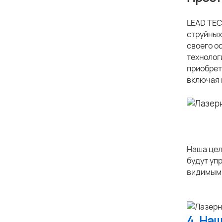
LEAD TEC
струйных
своего о
технолог
приобрет
включая 
Наша цел
будут уп
видимым.
4. На