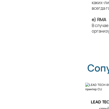
каких-л
всегда г
e) RMA
В случае
организ
Соп
LEAD TECH i9 STD
LEAD TEC
Высокоскоростной струйный
стру