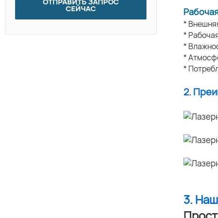
ОТПРАВИТЬ ЗАПРОС
СЕЙЧАС
Рабочая
* Внешня
* Рабоча
* Влажн
* Атмосф
* Потреб
2. Пре
3. На
Прост