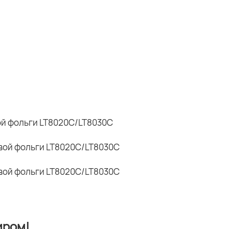
иром!