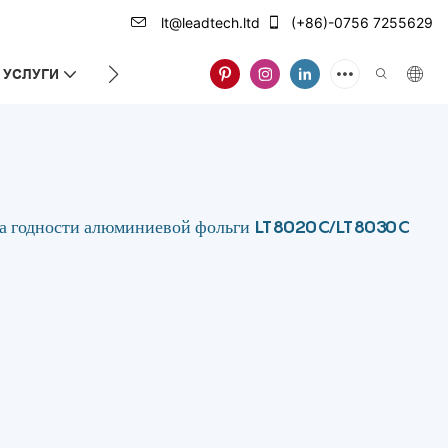
lt@leadtech.ltd
(+86)-0756 7255629
УСЛУГИ
О НАС
ока годности алюминиевой фольги LT8020C/LT8030C