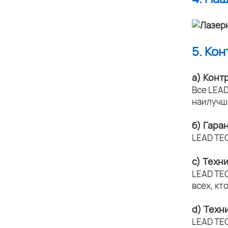
5. Ко
а) Конт
Все LEAD
наилучш
б) Гара
LEAD TE
c) Техн
LEAD TE
всех, кт
d) Техн
LEAD TE