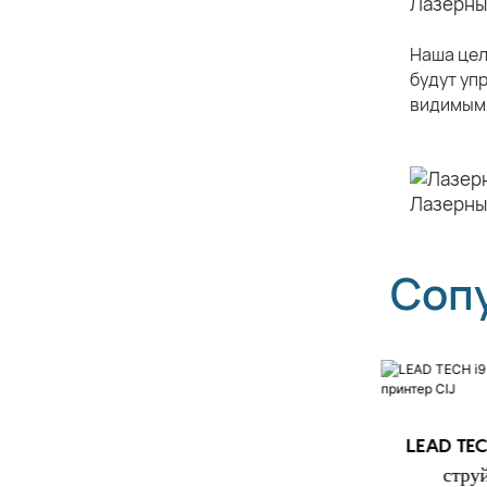
Наша цел
будут уп
видимым.
Соп
LEAD TECH i9 STD
LEAD TEC
Высокоскоростной струйный
стру