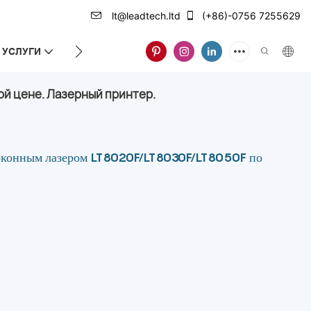
lt@leadtech.ltd
(+86)-0756 7255629
УСЛУГИ
О НАС
ой цене. Лазерный принтер.
локонным лазером LT8020F/LT8030F/LT8050F по