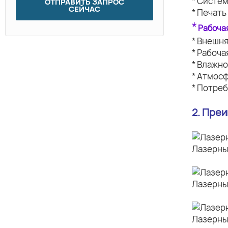
* Систе
ОТПРАВИТЬ ЗАПРОС
СЕЙЧАС
* Печать
*
Рабоча
* Внешн
* Рабоч
* Влажн
* Атмос
* Потреб
2. Пре