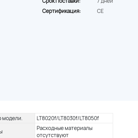
Срок Поставки:
7 дней
Сертификация:
CE
 модели.
LT8020f/LT8030f/LT8050f
Расходные материалы
ы
отсутствуют