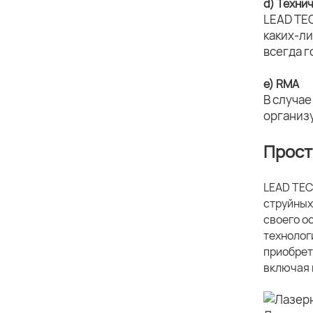
d) Техни
LEAD TE
каких-л
всегда г
e) RMA
В случае
организ
Прост
LEAD TEC
струйных
своего о
технолог
приобрет
включая 