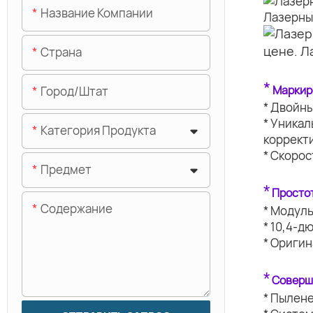
Название Компании
Страна
*
Маркир
Город/штат
* Двойн
* Уника
Категория Продукта
коррект
* Скорос
Предмет
*
Простот
Содержание
* Модуль
* 10,4-д
* Ориги
*
Соверш
* Пылен