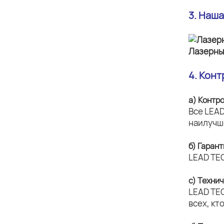
3. Наш
4. Кон
а) Контр
Все LEAD
наилучш
б) Гаран
LEAD TE
c) Техни
LEAD TE
всех, кт