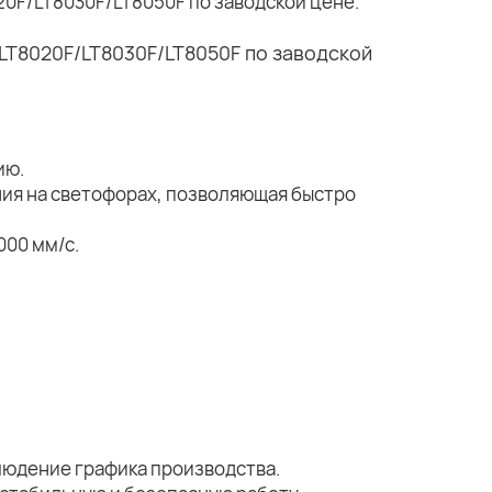
ию.
ия на светофорах, позволяющая быстро
000 мм/с.
людение графика производства.