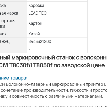
вка
Коробка
вая марка
LEAD TECH
портная
Картон
вка
ник
Китай
Н ВЭД
8443321200
-
ный маркировочный станок с волокон
0f/LT8030f/LT8050f по заводской цене.
ание товара:
CH Волоконно-лазерный маркировочный принтер L
сочетание производительности, гибкости и прост
вку и совместимость с различными материалами.