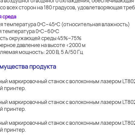
ма воздушного/водяного охлаждения, обеспечивающая 
 со всех сторон на 180 градусов, удовлетворяющая тр
я среда
яя температура 0ºC~45ºC (относительная влажность)
ая температура 0ºC~60ºC
ость окружающей среды 45%~75%
ферное давление на высоте <2000 м
ляемая мощность: 200 В, 5 А/50 Гц
имущества продукта