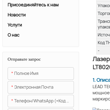
Присоединяйтесь к нам
Упако
Торго
Новости
Транс
Услуги
упако
О нас
Источ
Код Т
-
Лазер
Отправьте запрос
LT802
Полное Имя
1. Опис
LEAD TE
Электронная Почта
мощное 
маркиро
Телефон/WhatsApp (+код Области)