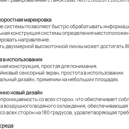
коростная маркировка
ые системы позволяют быстро обрабатывать информац
льная конструкция системы определения местоположен
ировать направление.
ть двухмерной высокоточной линзы может достигать 8
а в использовании
ная конструкция, простая для понимания.
юймовый сенсорный экран, простота в использовании.
нальный дизайн, применим на небольших площадях.
нно новый дизайн
епроницаемость со всех сторон, что обеспечивает соб
ма воздушного/водяного охлаждения, обеспечивающая 
 со всех сторон на 180 градусов, удовлетворяющая тр
 среда