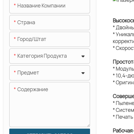
Название Компании
Высокос
Страна
* Двойн
* Уника
Город/штат
коррект
* Скорос
Категория Продукта
Простот
* Модуль
Предмет
* 10,4-д
* Ориги
Содержание
Соверше
* Пылен
* Систе
* Печать
Рабочая