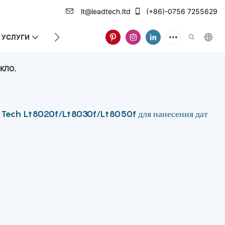
lt@leadtech.ltd
(+86)-0756 7255629
УСЛУГИ
О НАС
кло.
 Tech Lt8020f/Lt8030f/Lt8050f для нанесения дат