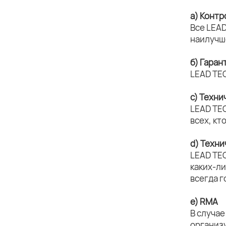
а) Контр
Все LEAD
наилучш
б) Гара
LEAD TE
c) Техни
LEAD TE
всех, кт
d) Техн
LEAD TE
каких-л
всегда г
e) RMA
В случае
организ