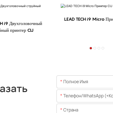
LEAD TECH i9 Micro При
H i9 Двухголовочный
йный принтер CIJ
Полное Имя
азать
Телефон/WhatsApp (+код 
Страна