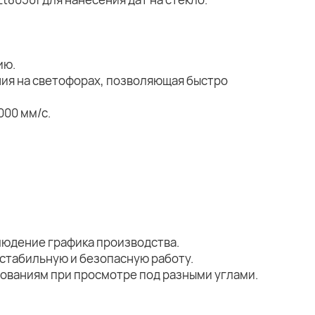
ию.
ия на светофорах, позволяющая быстро
000 мм/с.
людение графика производства.
стабильную и безопасную работу.
ебованиям при просмотре под разными углами.