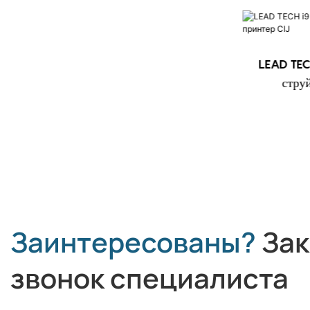
LEAD TECH i9 STD
LEAD TEC
Высокоскоростной струйный
стру
принтер CIJ
Заинтересованы?
Зак
звонок специалиста