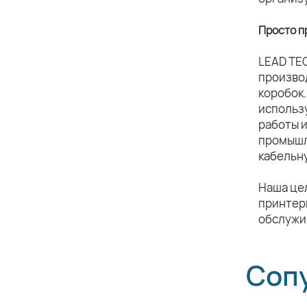
Просто п
LEAD TE
произво
коробок.
использ
работы 
промышл
кабельн
Наша це
принтеры
обслужив
Соп