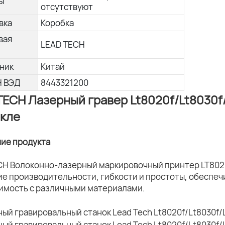
ы
отсутствуют
вка
Коробка
вая
LEAD TECH
ник
Китай
Н ВЭД
8443321200
TECH Лазерный гравер Lt8020f/Lt8030f/
екле
ние продукта
CH Волоконно-лазерный маркировочный принтер LT802
ие производительности, гибкости и простоты, обеспеч
имость с различными материалами.