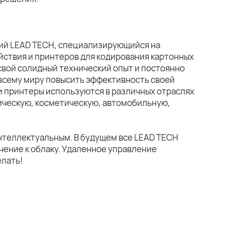
ний LEAD TECH, специализирующийся на
йствия и принтеров для кодирования картонных
свой солидный технический опыт и постоянно
всему миру повысить эффективность своей
и принтеры используются в различных отраслях
ическую, косметическую, автомобильную,
нтеллектуальным. В будущем все LEAD TECH
чение к облаку. Удаленное управление
елать!