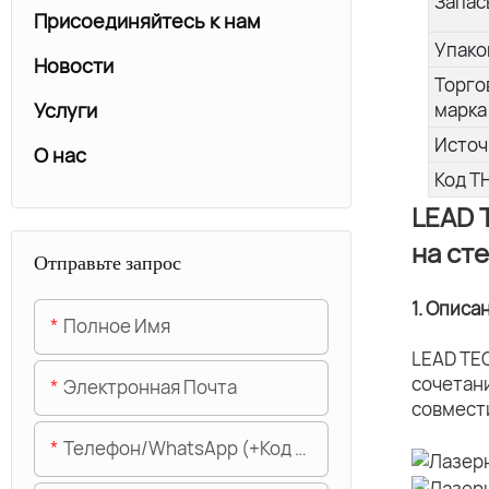
Запас
Присоединяйтесь к нам
Упако
Новости
Торго
Услуги
марка
Источ
О нас
Код Т
LEAD 
на ст
Отправьте запрос
1. Описа
Полное Имя
LEAD TE
сочетан
Электронная Почта
совмест
Телефон/WhatsApp (+код Области)