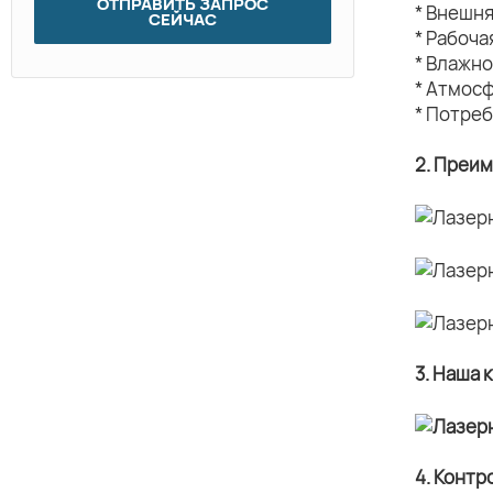
ОТПРАВИТЬ ЗАПРОС
* Внешн
СЕЙЧАС
* Рабоч
* Влажн
* Атмос
* Потреб
2. Преи
3. Наша 
4. Контр