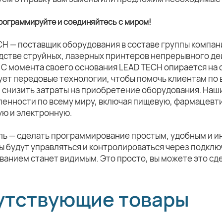
рограммируйте и соединяйтесь с миром!
CH — поставщик оборудования в составе группы компа
дстве струйных, лазерных принтеров непрерывного де
 С момента своего основания LEAD TECH опирается на 
ует передовые технологии, чтобы помочь клиентам по 
и снизить затраты на приобретение оборудования. Наш
енности по всему миру, включая пищевую, фармацевт
ую и электронную.
ль — сделать программирование простым, удобным и и
 будут управляться и контролироваться через подклю
анием станет видимым. Это просто, вы можете это сд
утствующие товары