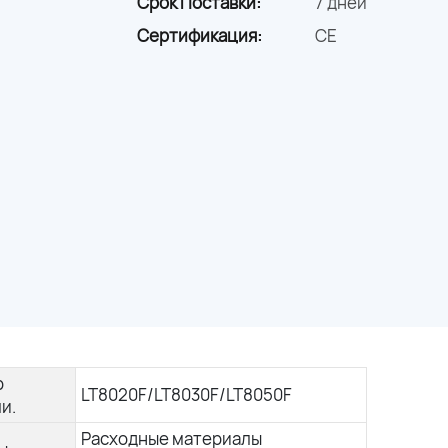
Срок Поставки:
7 дней
Сертификация:
CE
р
LT8020F/LT8030F/LT8050F
и.
Расходные материалы