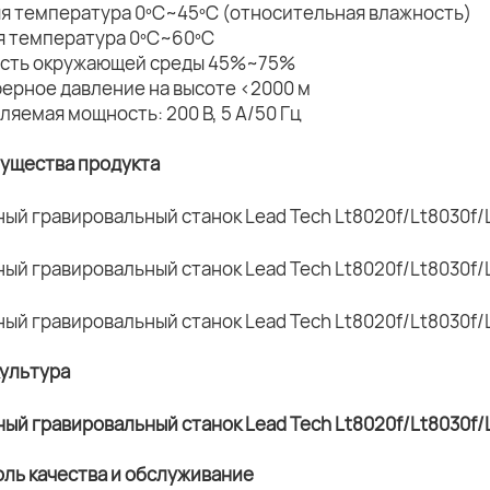
яя температура 0ºC~45ºC (относительная влажность)
ая температура 0ºC~60ºC
ость окружающей среды 45%~75%
ферное давление на высоте <2000 м
ляемая мощность: 200 В, 5 А/50 Гц
мущества продукта
культура
оль качества и обслуживание