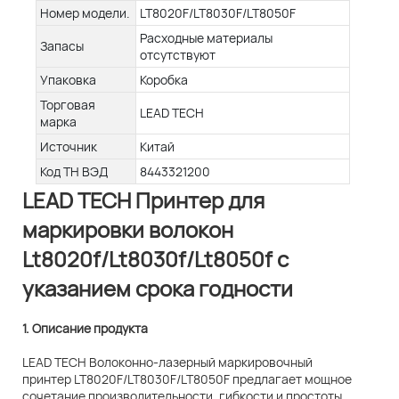
Номер модели.
LT8020F/LT8030F/LT8050F
Расходные материалы
Запасы
отсутствуют
Упаковка
Коробка
Торговая
LEAD TECH
марка
Источник
Китай
Код ТН ВЭД
8443321200
LEAD TECH Принтер для
маркировки волокон
Lt8020f/Lt8030f/Lt8050f с
указанием срока годности
1. Описание продукта
LEAD TECH Волоконно-лазерный маркировочный
принтер LT8020F/LT8030F/LT8050F предлагает мощное
сочетание производительности, гибкости и простоты,