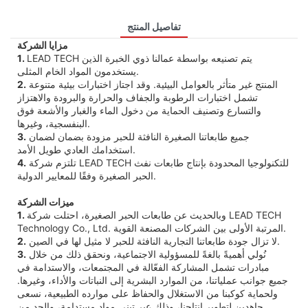
تفاصيل المنتج
مزايا الشركة
LEAD TECH يتم تصنيعه بواسطة عمالنا ذوي الخبرة الذين
1.
يستخدمون المواد الخام المثلى.
المنتج غير متأثر بالعوامل البيئية. وقد اجتاز اختبارات بيئية متنوعة
2.
تشمل اختبارات الرطوبة والجفاف والحرارة والبرودة والاهتزاز
والتسارع وتصنيف الحماية من دخول الماء والغبار والأشعة فوق
البنفسجية، وغيرها.
جميع طابعاتنا الصغيرة النافثة للحبر مزودة بضمان لضمان
3.
استخدامك العادي طويل الأمد.
تلتزم شركة LEAD TECH للتكنولوجيا المحدودة بإنتاج طابعات نفث
4.
الحبر الصغيرة وفقًا للمعايير الدولية.
ميزات الشركة
وبالحديث عن طابعات الحبر الصغيرة، احتلت شركة LEAD TECH
1.
Technology Co., Ltd. المرتبة الأولى بين الشركات المصنعة القوية.
لا تزال جودة طابعاتنا التجارية النافثة للحبر لا مثيل لها في الصين.
2.
نُولي أهميةً بالغةً للمسؤولية الاجتماعية، ونحقق ذلك من خلال
3.
مبادرات تشمل المشاركة الفعّالة في المجتمعات، والاستدامة في
جميع جوانب عملياتنا، من الموارد البشرية إلى النباتات والأداء، وغيرها.
ولحماية كوكبنا من الاستغلال والحفاظ على موارده الطبيعية، نسعى
جاهدين لتطوير إنتاجنا، وذلك عبر تبني مواد مستدامة، والحد من