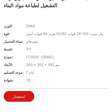
التشغيل لطباعة مواد البناء
20KG
الوزن:
تيار متردد 100-24 فولت 50/60 هرتز 60 فولت أمبير
قوة:
تشو هاي
ميناء التحميل:
T/T
قسط:
LT2000（DEMO）
نموذج:
350 × 302 × 492 مم
الأبعاد:
7 أيام
موعد التسليم:
CE
شهادة:
استفسار