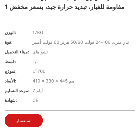
مقاومة للغبار، تبديد حرارة جيد، بسعر مخفض 1
17KG
الوزن:
تيار متردد 100-24 فولت 50/60 هرتز 60 فولت أمبير
قوة:
تشو هاي
ميناء التحميل:
T/T
قسط:
LT760
نموذج:
410 × 330 × 445 مم
الأبعاد:
7 أيام
موعد التسليم:
CE
شهادة:
استفسار