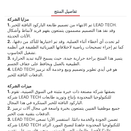
تفاصيل المنتج
مزايا الشركة
تم الانتهاء من تصميم طابعة الباركود النافثة للحبر LEAD TECH.
1.
وقد نفذ هذا التصميم مصممون يتمتعون بفهم فريد لأنماط وأشكال
الأثاث الحديثة.
لم تحدث أي أخطاء أثناء العملية. وقد تم اختبارها للتأكد من دقتها،
2.
كما تم إجراء تصحيحات رياضية لاختلافاتها الفيزيائية الطفيفة في أنظمة
تشغيل الحاسوب.
يتميز هذا المنتج براحة حرارية جيدة، حيث يسمح لآلية تبديد الحرارة
3.
الطبيعية بالعمل ويحافظ على جفاف الجسم.
LEAD TECH هو في أيدي تطوير وتصميم وبيع وخدمة آلة ترميز
4.
الدفعات النافثة للحبر.
ميزات الشركة
بصفتها شركة مصنعة ذات خبرة مثبتة في السوق الصينية، تقوم
1.
شركة LEAD TECH للتكنولوجيا المحدودة بإنتاج وتوريد طابعات
الباركود النافثة للحبر المبتكرة في هذا المجال.
جميع موظفينا الفنيين يتمتعون بخبرة واسعة في مجال آلات ترميز
2.
الدفعات بتقنية نفث الحبر.
LEAD TECH تضمن الجودة والخدمة دائمًا. استفسر الآن! تسعى
3.
شركة LEAD TECH للتكنولوجيا المحدودة جاهدةً لتصبح المورد الرائد
عالميًا لأفضل طابعات الحبر المستمر، ونحن قادرون على تقديم