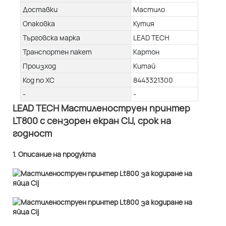
Доставки
Мастило
Опаковка
Кутия
Търговска марка
LEAD TECH
Транспортен пакет
Картон
Произход
Китай
Код по ХС
8443321300
-
-
LEAD TECH Мастиленоструен принтер
LT800 с сензорен екран CIJ, срок на
годност
1. Описание на продукта