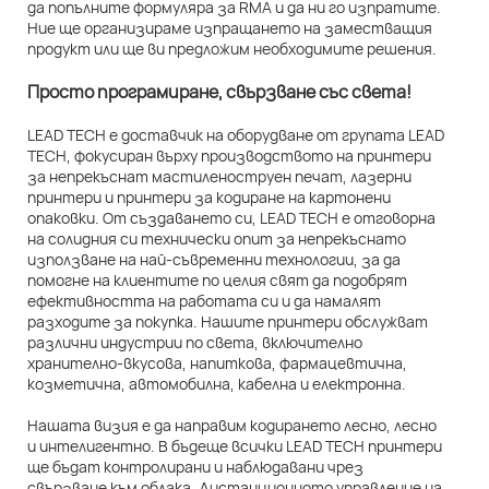
да попълните формуляра за RMA и да ни го изпратите.
Ние ще организираме изпращането на заместващия
продукт или ще ви предложим необходимите решения.
Просто програмиране, свързване със света!
LEAD TECH е доставчик на оборудване от групата LEAD
TECH, фокусиран върху производството на принтери
за непрекъснат мастиленоструен печат, лазерни
принтери и принтери за кодиране на картонени
опаковки. От създаването си, LEAD TECH е отговорна
на солидния си технически опит за непрекъснато
използване на най-съвременни технологии, за да
помогне на клиентите по целия свят да подобрят
ефективността на работата си и да намалят
разходите за покупка. Нашите принтери обслужват
различни индустрии по света, включително
хранително-вкусова, напиткова, фармацевтична,
козметична, автомобилна, кабелна и електронна.
Нашата визия е да направим кодирането лесно, лесно
и интелигентно. В бъдеще всички LEAD TECH принтери
ще бъдат контролирани и наблюдавани чрез
свързване към облака. Дистанционното управление на