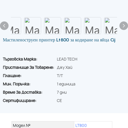
Мастиленоструен принтер Lt800 за кодиране на яйца Cij
Търговска Марка:
LEAD TECH
Пристанище За Товарене:
Джу Хай
Плащане:
T/T
Мин. Поръчка:
1 единица
Време За Доставка:
7 дни
Сертифициране:
CE
Модел №
LT800