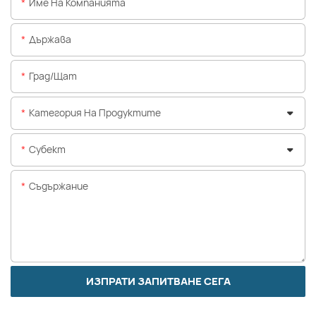
Име На Компанията
Държава
Град/щат
Категория На Продуктите
Субект
Съдържание
ИЗПРАТИ ЗАПИТВАНЕ СЕГА