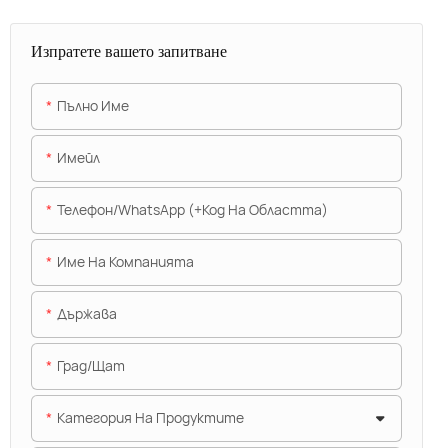
Изпратете вашето запитване
Пълно Име
Имейл
Телефон/WhatsApp (+Код На Областта)
Име На Компанията
Държава
Град/щат
Категория На Продуктите