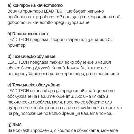
а) Контрол на качеството
Всички принтери LEAD TECH ще бъдат напълно
проверени и ще работят 7 дни, за да се гарантира най-
доброто им качество преди изпращане.
б) Гаранционен срок
LEAD TECH предлага 2 години гаранция за нашия CIJ
принтер.
в) Техническо обучение
LEAD TECH предлага техническо обучение в нашия
обект в град Джухай, Китай. Каним ви, които се
интересувате от нашите принтери, да ни посетите.
г) Техническо обслужване
LEAD TECH се ангажира да предоставя най-доброто
обслужване на нашите клиенти. Ако има някакъв
технически проблем, моля, просто се обадете или
изпратете съобщение на нашите служители и ние сме
на разположение по всяко време за вашата помощ.
д) RMA
За всякакви проблеми, с които се сблъскате, можете