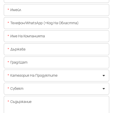
Имейл
Телефон/WhatsApp (+Код На Областта)
Име На Компанията
Държава
Град/щат
Категория На Продуктите
Субект
Съдържание