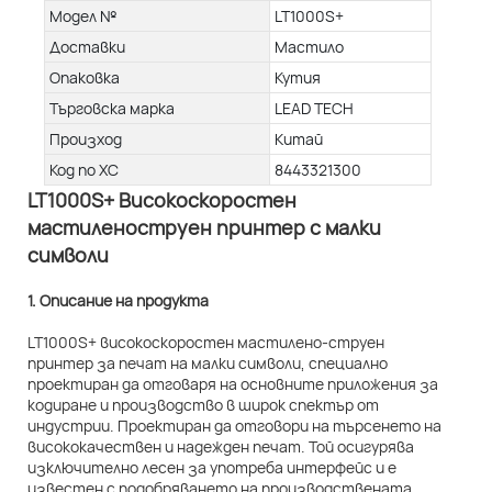
Модел №
LT1000S+
Доставки
Мастило
Опаковка
Кутия
Търговска марка
LEAD TECH
Произход
Китай
Код по ХС
8443321300
LT1000S+ Високоскоростен
мастиленоструен принтер с малки
символи
1. Описание на продукта
LT1000S+ високоскоростен мастилено-струен
принтер за печат на малки символи, специално
проектиран да отговаря на основните приложения за
кодиране и производство в широк спектър от
индустрии. Проектиран да отговори на търсенето на
висококачествен и надежден печат. Той осигурява
изключително лесен за употреба интерфейс и е
известен с подобряването на производствената