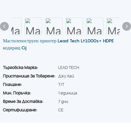
Мастиленоструен принтер Lead Tech Lt1000s+ HDPE
кодиращ Cij
Търговска Марка:
LEAD TECH
Пристанище За Товарене:
Джу Хай
Плащане:
T/T
Мин. Поръчка:
1 единица
Време За Доставка:
7 дни
Сертифициране:
CE