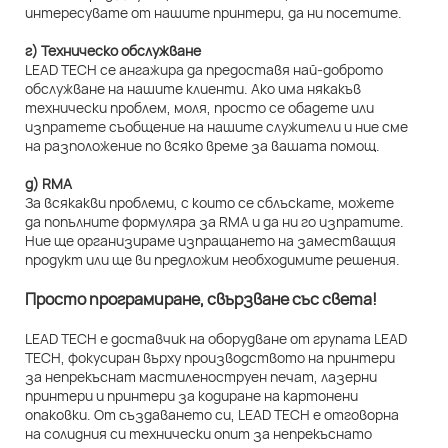
интересувате от нашите принтери, да ни посетите.
г) Техническо обслужване
LEAD TECH се ангажира да предоставя най-доброто
обслужване на нашите клиенти. Ако има някакъв
технически проблем, моля, просто се обадете или
изпратете съобщение на нашите служители и ние сме
на разположение по всяко време за вашата помощ.
д) RMA
За всякакви проблеми, с които се сблъскате, можете
да попълните формуляра за RMA и да ни го изпратите.
Ние ще организираме изпращането на заместващия
продукт или ще ви предложим необходимите решения.
Просто програмиране, свързване със света!
LEAD TECH е доставчик на оборудване от групата LEAD
TECH, фокусиран върху производството на принтери
за непрекъснат мастиленоструен печат, лазерни
принтери и принтери за кодиране на картонени
опаковки. От създаването си, LEAD TECH е отговорна
на солидния си технически опит за непрекъснато