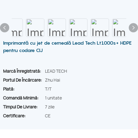
Imprimantă cu jet de cerneală Lead Tech Lt1000s+ HDPE
pentru codare CIJ
Marcă Înregistrată:
LEAD TECH
Portul De Încărcare:
Zhu Hai
Plată:
T/T
Comandă Minimă:
1 unitate
Timpul De Livrare:
7 zile
Certificare:
CE