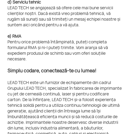
d) Serviciu tehnic
LEAD TECH se angajează să ofere cele mai bune servicii
clienților noștri. Dacă există vreo problemă tehnică, vă
rugăm să sunați sau să trimiteți un mesaj echipei noastre și
suntem aici oricând pentru a vă ajuta.
e) RMA
Pentru orice problemă întâmpinată, puteți completa
formularul RMA și ni-l puteți trimite. Vom aranja să vă
expediem produsul de schimb sau vom oferi soluțiile
necesare.
Simplu codare, conectează-te cu lumea!
LEAD TECH este un furnizor de echipamente din cadrul
Grupului LEAD TECH, specializat în fabricarea de imprimante
cu jet de cerneală continuă, laser și pentru codificare
carton. De la înființare, LEAD TECH și-a folosit experiența
tehnică solidă pentru a utiliza continuu tehnologii de ultimă
generație, ajutând clienții din întreaga lume să își
îmbunătățească eficiența muncii și să reducă costurile de
achiziție. Imprimantele noastre deservesc diverse industrii
din lume, inclusiv industria alimentară, a băuturilor,
farmaceutică, cosmetică, auto, cabluri și electronică.