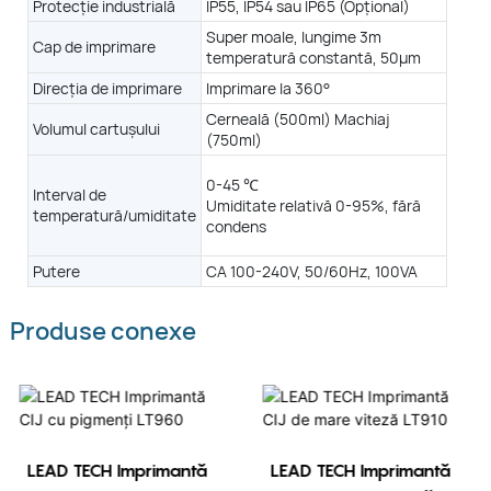
ersană, arabă, spaniolă, germană, indoneziană, vietnameză, croată,
Protecție industrială
IP55, IP54 sau IP65 (Opțional)
niacă, portugheză, italiană etc., limbă personalizabilă
Super moale, lungime 3m
Cap de imprimare
este 1000 de mesaje
temperatură constantă, 50μm
T900-马口铁-
Direcția de imprimare
Imprimare la 360°
IP65 (Opțional)
IP55, IP54 sau IP65 (Opțional)
Cerneală (500ml) Machiaj
Volumul cartușului
(750ml)
moale, lungime 3 m
Super moale, lungime 3 m
ratură constantă, 60 μm
temperatură constantă, 60 μm
0-45 ℃
Interval de
Imprimare la 360°
Umiditate relativă 0-95%, fără
temperatură/umiditate
condens
Cerneală (500 ml)
Machiaj (750ml)
Putere
CA 100-240V, 50/60Hz, 100VA
0-45 ℃
 relativă 0-95%, fără condens
Produse conexe
00-240V, 50/60Hz, 100VA
T900-玻璃
LEAD TECH Imprimantă
LEAD TECH Imprimantă