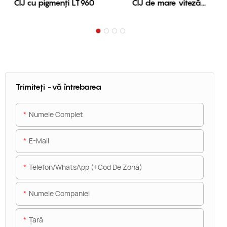
CIJ cu pigmenți LT960
CIJ de mare viteză
LT910
Trimiteți -vă întrebarea
Numele Complet
E-Mail
T900-电线
Telefon/WhatsApp (+Cod De Zonă)
Numele Companiei
Ţară