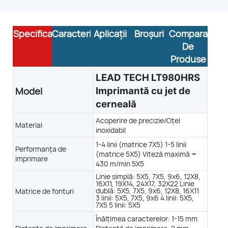
Specificații
Caracteristici
Aplicații
Broșuri
Comparație
De
Produse
LEAD TECH LT980HRS
 TECH Imprimantă cu jet de cerneală LT980 HRS
Film flexibil
Sticlă
Model
Imprimantă cu jet de
cerneală
Acoperire de precizie/Oțel
Material
inoxidabil
LT900
LT910
1-4 linii (matrice 7X5) 1-5 linii
Performanța de
(matrice 5X5) Viteză maximă =
imprimare
430 m/min 5X5
Linie simplă: 5X5, 7X5, 9x6, 12X8,
16X11, 19X14, 24X17, 32X22 Linie
dublă: 5X5, 7X5, 9x6, 12X8, 16X11
Matrice de fonturi
3 linii: 5X5, 7X5, 9x6 4 linii: 5X5,
7X5 5 linii: 5X5
Înălțimea caracterelor: 1-15 mm
Oţel inoxidabil
Acoperire de precizie