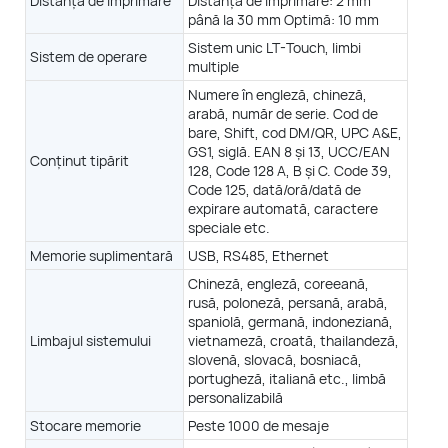
Distanța de imprimare
Distanță de imprimare: 2 mm
până la 30 mm Optimă: 10 mm
Sistem unic LT-Touch, limbi
Sistem de operare
multiple
Numere în engleză, chineză,
ii (matrice 7X5)
1-4 linii (matrice 7X5)
ii (matrice 5X5)
1-5 linii (matrice 5X5)
arabă, număr de serie. Cod de
 maximă = 344 m/min la 5 x 5
Viteză maximă = 344 m/min la 5 x 5
bare, Shift, cod DM/QR, UPC A&E,
GS1, siglă. EAN 8 și 13, UCC/EAN
T900-日化塑料
Conținut tipărit
128, Code 128 A, B și C. Code 39,
X17, 32X22 3 linii: 5X5, 7X5, 9x6 5 linii: 5X5
Code 125, dată/oră/dată de
, 7X5
expirare automată, caractere
speciale etc.
lțimea fontului: 1-15 mm
 imprimare: 2 mm până la 30 mm
Memorie suplimentară
USB, RS485, Ethernet
Cel mai bun: 10 mm
Chineză, engleză, coreeană,
rusă, poloneză, persană, arabă,
nic LT-Touch, limbi multiple
spaniolă, germană, indoneziană,
Limbajul sistemului
vietnameză, croată, thailandeză,
de serie. Cod de bare, Shift, cod DM/QR, UPC A&E, GS1, siglă.
slovenă, slovacă, bosniacă,
. Cod 39, Cod 125, dată/oră/dată de expirare automată, caractere
portugheză, italiană etc., limbă
speciale etc.
personalizabilă
SB, RS485, Ethernet
Stocare memorie
Peste 1000 de mesaje