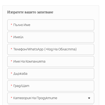
Изпратете вашето запитване
Пълно Име
Имейл
Телефон/WhatsApp (+Код На Областта)
Име На Компанията
Държава
Град/щат
Категория На Продуктите