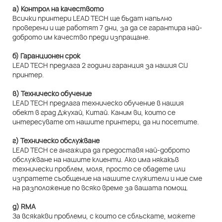
а) Контрол на качеството
Всички принтери LEAD TECH ще бъдат напълно
проверени и ще работят 7 дни, за да се гарантира най-
доброто им качество преди изпращане.
б) Гаранционен срок
LEAD TECH предлага 2 години гаранция за нашия CIJ
принтер.
в) Техническо обучение
LEAD TECH предлага техническо обучение в нашия
обект в град Джухай, Китай. Каним ви, които се
интересувате от нашите принтери, да ни посетите.
г) Техническо обслужване
LEAD TECH се ангажира да предоставя най-доброто
обслужване на нашите клиенти. Ако има някакъв
технически проблем, моля, просто се обадете или
изпратете съобщение на нашите служители и ние сме
на разположение по всяко време за вашата помощ.
д) RMA
За всякакви проблеми, с които се сблъскате, можете