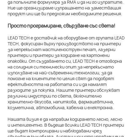
да попълните формуляра за RMA и да ни го изпратите.
Ние ще организираме изпращането на заместващия
продукт или ще ви предложим необходимите решения.
Просто програмиране, свързване със света!
LEAD TECH е доставчик на оборудване от групата LEAD
TECH, фокусиран върху производството на принтери
за непрекъснат мастиленоструен печат, лазерни
принтери и принтери за кодиране на картонени
опаковки. От създаването си, LEAD TECH е отговорна
на солидния си технически опит за непрекъснато
използване на най-съвременни технологии, за да
помогне на клиентите по целия свят да подобрят
ефективността на работата си и да намалят
разходите за покупка. Нашите принтери обслужват
различни индустрии по света, включително
хранително-вкусова, напиткова, фармацевтична,
козметична, автомобилна, кабелна и електронна.
Нашата визия е да направим кодирането лесно, лесно
и интелигентно. В бъдеще всички LEAD TECH принтери
ще бъдат контролирани и наблюдавани чрез
свързване към облака. Дистанционното управление на