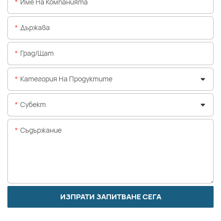
Име На Компанията
Държава
Град/щат
Категория На Продуктите
Субект
Съдържание
ИЗПРАТИ ЗАПИТВАНЕ СЕГА