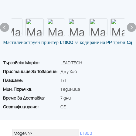
Мастиленоструен принтер Lt800 за кодиране на PP тръби Cij
Търговска Марка:
LEAD TECH
Пристанище За Товарене:
Джу Хай
Плащане:
T/T
Мин. Поръчка:
1 единица
Време За Доставка:
7 дни
Сертифициране:
CE
Модел №
LT800