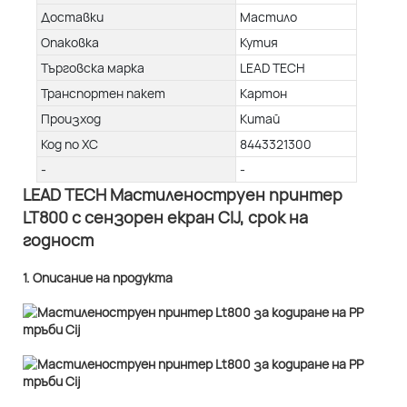
Доставки
Мастило
Опаковка
Кутия
Търговска марка
LEAD TECH
Транспортен пакет
Картон
Произход
Китай
Код по ХС
8443321300
-
-
LEAD TECH Мастиленоструен принтер
LT800 с сензорен екран CIJ, срок на
годност
1. Описание на продукта