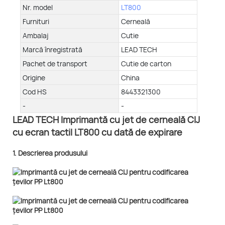
Nr. model
LT800
Furnituri
Cerneală
Ambalaj
Cutie
Marcă înregistrată
LEAD TECH
Pachet de transport
Cutie de carton
Origine
China
Cod HS
8443321300
-
-
LEAD TECH Imprimantă cu jet de cerneală CIJ
cu ecran tactil LT800 cu dată de expirare
1. Descrierea produsului