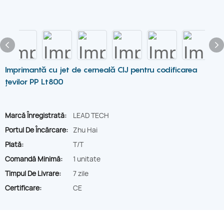
Imprimantă cu jet de cerneală CIJ pentru codificarea
țevilor PP Lt800
Marcă Înregistrată:
LEAD TECH
Portul De Încărcare:
Zhu Hai
Plată:
T/T
Comandă Minimă:
1 unitate
Timpul De Livrare:
7 zile
Certificare:
CE