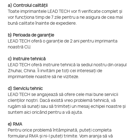
a) Controlul calității
Toate imprimantele LEAD TECH vor fi verificate complet și
vor funcționa timp de 7 zile pentru a ne asigura de cea mai
bună calitate înainte de expediere.
b) Perioada de garanție
LEAD TECH oferă o garanție de 2 ani pentru imprimanta
noastră CIJ.
c) Instruire tehnică
LEAD TECH oferă instruire tehnică la sediul nostru din orașul
Zhuhai, China. Îi invităm pe toți cei interesați de
imprimantele noastre să ne viziteze.
d) Serviciu tehnic
LEAD TECH se angajează să ofere cele mai bune servicii
clienților noștri. Dacă există vreo problemă tehnică, vă
rugăm să sunați sau să trimiteți un mesaj echipei noastre și
suntem aici oricând pentru a vă ajuta.
e) RMA
Pentru orice problemă întâmpinată, puteți completa
formularul RMA și ni-l puteți trimite. Vom aranja să vă