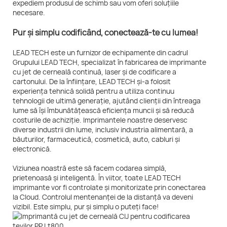
expediem produsul de schimb sau vom oferi soluțiile
necesare.
Pur și simplu codificând, conectează-te cu lumea!
LEAD TECH este un furnizor de echipamente din cadrul
Grupului LEAD TECH, specializat în fabricarea de imprimante
cu jet de cerneală continuă, laser și de codificare a
cartonului. De la înființare, LEAD TECH și-a folosit
experiența tehnică solidă pentru a utiliza continuu
tehnologii de ultimă generație, ajutând clienții din întreaga
lume să își îmbunătățească eficiența muncii și să reducă
costurile de achiziție. Imprimantele noastre deservesc
diverse industrii din lume, inclusiv industria alimentară, a
băuturilor, farmaceutică, cosmetică, auto, cabluri și
electronică.
Viziunea noastră este să facem codarea simplă,
prietenoasă și inteligentă. În viitor, toate LEAD TECH
imprimante vor fi controlate și monitorizate prin conectarea
la Cloud. Controlul mentenanței de la distanță va deveni
vizibil. Este simplu, pur și simplu o puteți face!