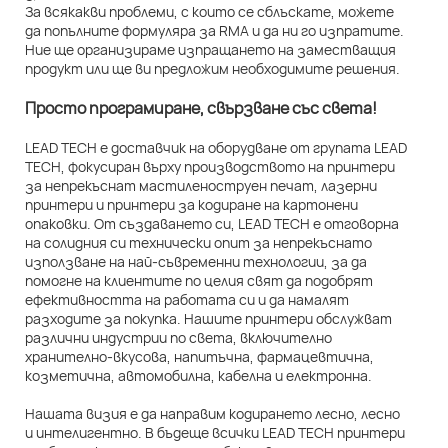
За всякакви проблеми, с които се сблъскате, можете
да попълните формуляра за RMA и да ни го изпратите.
Ние ще организираме изпращането на заместващия
продукт или ще ви предложим необходимите решения.
Просто програмиране, свързване със света!
LEAD TECH е доставчик на оборудване от групата LEAD
TECH, фокусиран върху производството на принтери
за непрекъснат мастиленоструен печат, лазерни
принтери и принтери за кодиране на картонени
опаковки. От създаването си, LEAD TECH е отговорна
на солидния си технически опит за непрекъснато
използване на най-съвременни технологии, за да
помогне на клиентите по целия свят да подобрят
ефективността на работата си и да намалят
разходите за покупка. Нашите принтери обслужват
различни индустрии по света, включително
хранително-вкусова, напитъчна, фармацевтична,
козметична, автомобилна, кабелна и електронна.
Нашата визия е да направим кодирането лесно, лесно
и интелигентно. В бъдеще всички LEAD TECH принтери