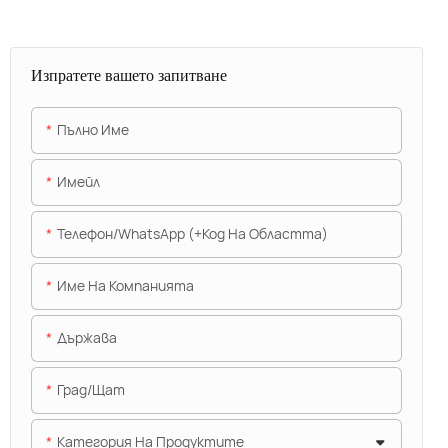
Изпратете вашето запитване
Пълно Име
Имейл
Телефон/WhatsApp (+Код На Областта)
Име На Компанията
Държава
Град/щат
Категория На Продуктите