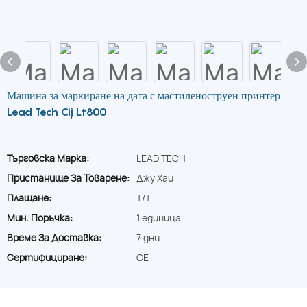
Машина за маркиране на дата с мастиленоструен принтер
Lead Tech Cij Lt800
Търговска Марка:
LEAD TECH
Пристанище За Товарене:
Джу Хай
Плащане:
T/T
Мин. Поръчка:
1 единица
Време За Доставка:
7 дни
Сертифициране:
CE