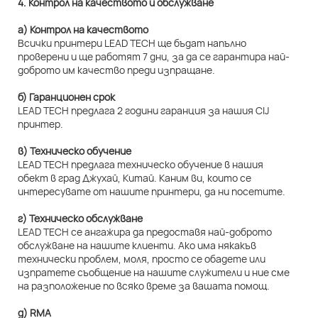
4. Контрол на качеството и обслужване
а) Контрол на качеството
Всички принтери LEAD TECH ще бъдат напълно
проверени и ще работят 7 дни, за да се гарантира най-
доброто им качество преди изпращане.
б) Гаранционен срок
LEAD TECH предлага 2 години гаранция за нашия CIJ
принтер.
в) Техническо обучение
LEAD TECH предлага техническо обучение в нашия
обект в град Джухай, Китай. Каним ви, които се
интересувате от нашите принтери, да ни посетите.
г) Техническо обслужване
LEAD TECH се ангажира да предоставя най-доброто
обслужване на нашите клиенти. Ако има някакъв
технически проблем, моля, просто се обадете или
изпратете съобщение на нашите служители и ние сме
на разположение по всяко време за вашата помощ.
д) RMA