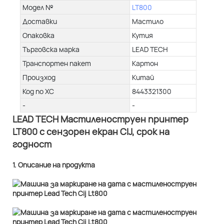
Модел №
LT800
Доставки
Мастило
Опаковка
Кутия
Търговска марка
LEAD TECH
Транспортен пакет
Картон
Произход
Китай
Код по ХС
8443321300
-
-
LEAD TECH Мастиленоструен принтер
LT800 с сензорен екран CIJ, срок на
годност
1. Описание на продукта