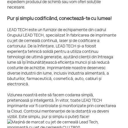
expediem produsul de schimb sau vom oferi soluțiile
necesare.
Pur și simplu codificând, conectează-te cu lumea!
LEAD TECH este un furnizor de echipamente din cadrul
Grupului LEAD TECH, specializat în fabricarea de imprimante
cu jet de cerneală continuă, laser și de codificare a
cartonului. De la înființare, LEAD TECH și-a folosit
experiența tehnică solidă pentru a utiliza continuu
tehnologii de ultimă generație, ajutând clienții din întreaga
lume să își îmbunătățească eficiența muncii și să reducă
costurile de achiziție. Imprimantele noastre deservesc
diverse industrii din lume, inclusiv industria alimentară, a
băuturilor, farmaceutică, cosmetică, auto, cabluri și
electronică.
Viziunea noastră este să facem codarea simplă,
prietenoasă și inteligentă. În viitor, toate LEAD TECH
imprimante vor fi controlate și monitorizate prin conectarea
la Cloud. Controlul mentenanței de la distanță va deveni
vizibil. Este simplu, pur și simplu o puteți face!