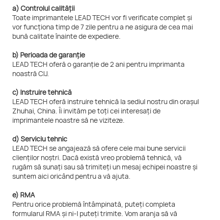
a) Controlul calității
Toate imprimantele LEAD TECH vor fi verificate complet și
vor funcționa timp de 7 zile pentru a ne asigura de cea mai
bună calitate înainte de expediere.
b) Perioada de garanție
LEAD TECH oferă o garanție de 2 ani pentru imprimanta
noastră CIJ.
c) Instruire tehnică
LEAD TECH oferă instruire tehnică la sediul nostru din orașul
Zhuhai, China. Îi invităm pe toți cei interesați de
imprimantele noastre să ne viziteze.
d) Serviciu tehnic
LEAD TECH se angajează să ofere cele mai bune servicii
clienților noștri. Dacă există vreo problemă tehnică, vă
rugăm să sunați sau să trimiteți un mesaj echipei noastre și
suntem aici oricând pentru a vă ajuta.
e) RMA
Pentru orice problemă întâmpinată, puteți completa
formularul RMA și ni-l puteți trimite. Vom aranja să vă