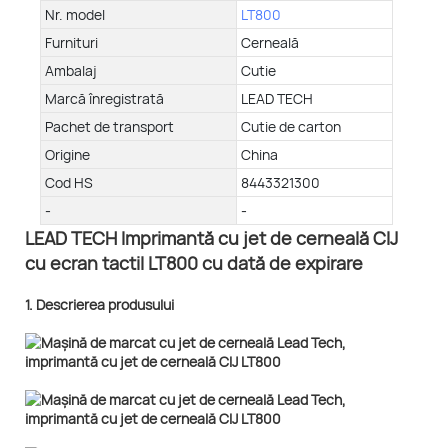
Nr. model
LT800
Furnituri
Cerneală
Ambalaj
Cutie
Marcă înregistrată
LEAD TECH
Pachet de transport
Cutie de carton
Origine
China
Cod HS
8443321300
-
-
LEAD TECH Imprimantă cu jet de cerneală CIJ
cu ecran tactil LT800 cu dată de expirare
1. Descrierea produsului