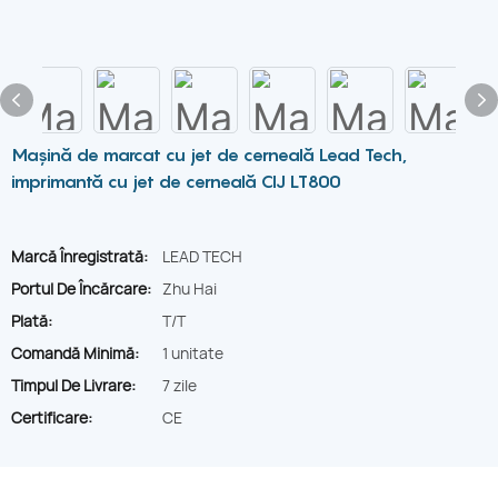
Mașină de marcat cu jet de cerneală Lead Tech,
imprimantă cu jet de cerneală CIJ LT800
Marcă Înregistrată:
LEAD TECH
Portul De Încărcare:
Zhu Hai
Plată:
T/T
Comandă Minimă:
1 unitate
Timpul De Livrare:
7 zile
Certificare:
CE