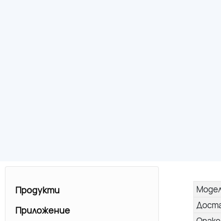
Моде
Продукти
Дост
Приложение
Опако