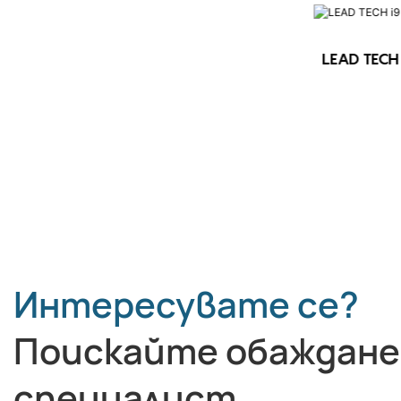
LEAD TECH 
LEAD TECH i9 STD Високоскоростен
CIJ принтер
Интересувате се?
Поискайте обаждане
специалист