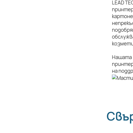
LEAD TE
принтер
картоне
непрекъ
подобря
обслужв
козмети
Нашата 
принтер
на подд
Свъ