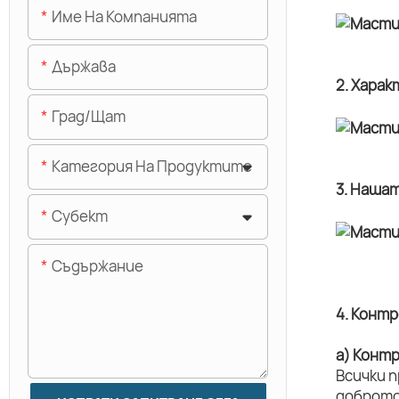
Име На Компанията
Държава
2. Хара
Град/щат
Категория На Продуктите
3. Наша
Субект
Съдържание
4. Конт
а) Конт
Всички 
доброто