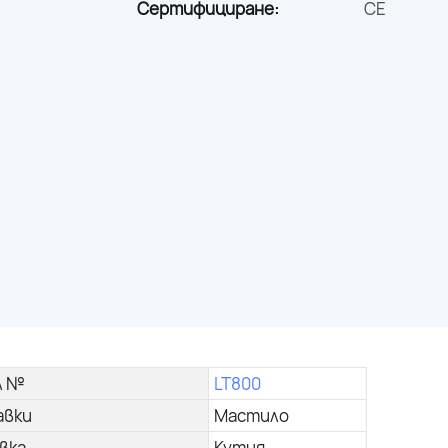
Сертифициране:
CE
л №
LT800
авки
Мастило
вка
Кутия