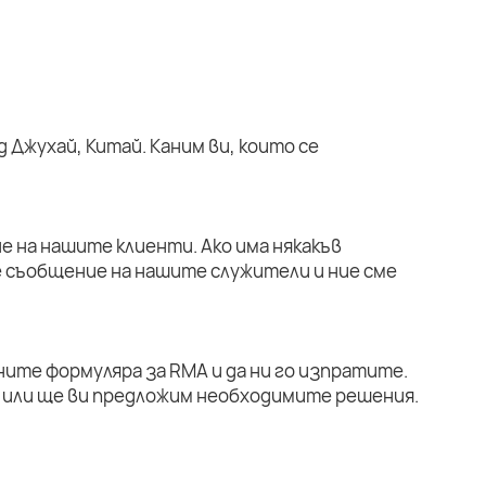
 Джухай, Китай. Каним ви, които се
е на нашите клиенти. Ако има някакъв
е съобщение на нашите служители и ние сме
ните формуляра за RMA и да ни го изпратите.
или ще ви предложим необходимите решения.