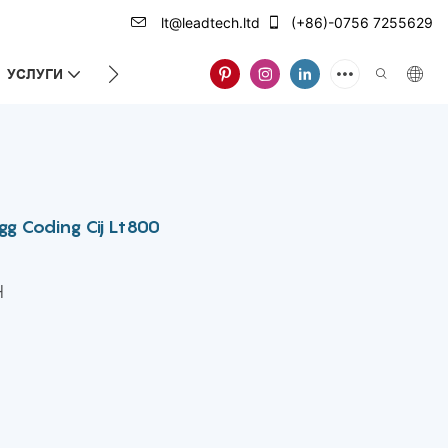
lt@leadtech.ltd
(+86)-0756 7255629
УСЛУГИ
ЗА НАС
gg Coding Cij Lt800
H