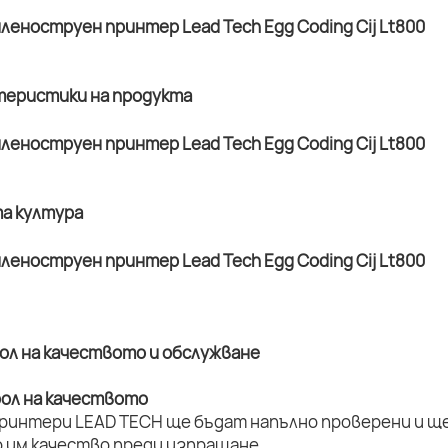
ктеристики на продукта
та култура
рол на качеството и обслужване
рол на качеството
принтери LEAD TECH ще бъдат напълно проверени и ще 
 им качество преди изпращане.