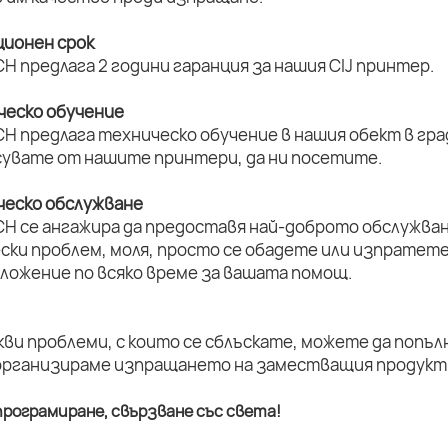
ционен срок
H предлага 2 години гаранция за нашия CIJ принтер.
ическо обучение
H предлага техническо обучение в нашия обект в град
увате от нашите принтери, да ни посетите.
ическо обслужване
CH се ангажира да предоставя най-доброто обслужван
ски проблем, моля, просто се обадете или изпратет
оложение по всяко време за вашата помощ.
кви проблеми, с които се сблъскате, можете да попъл
организираме изпращането на заместващия продукт 
рограмиране, свързване със света!