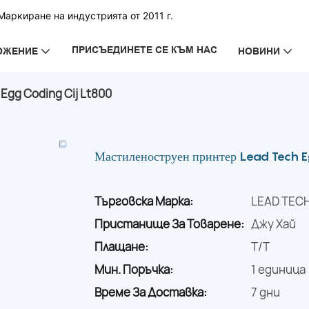
аркиране на индустрията от 2011 г.
ПРИСЪЕДИНЕТЕ СЕ КЪМ НАС
ОЖЕНИЕ
НОВИНИ
gg Coding Cij Lt800
Мастиленоструен принтер Lead Tech E
Търговска Марка:
LEAD TEC
Пристанище За Товарене:
Джу Хай
Плащане:
T/T
Мин. Поръчка:
1 единица
Време За Доставка:
7 дни