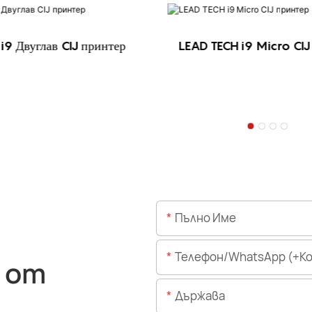
i9 Двуглав CIJ принтер
LEAD TECH i9 Micro CIJ
Пълно Име
Телефон/WhatsApp (+Код На 
 от
Държава