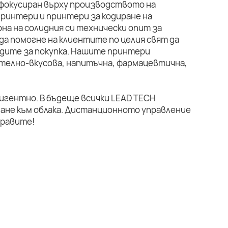
 фокусиран върху производството на
ринтери и принтери за кодиране на
на на солидния си технически опит за
да помогне на клиентите по целия свят да
дите за покупка. Нашите принтери
телно-вкусова, напитъчна, фармацевтична,
лигентно. В бъдеще всички LEAD TECH
ане към облака. Дистанционното управление
правите!