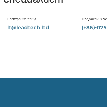
Електронна поща
Продажби & ус
lt@leadtech.ltd
(+86)-07