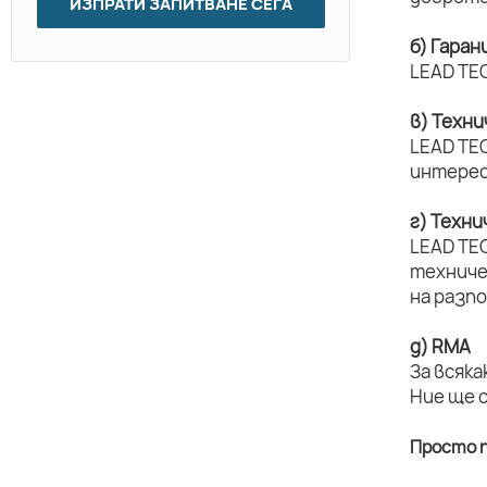
ИЗПРАТИ ЗАПИТВАНЕ СЕГА
б) Гаран
LEAD TEC
в) Техн
LEAD TEC
интерес
г) Техн
LEAD TE
техниче
на разп
д) RMA
За всяка
Ние ще 
Просто п