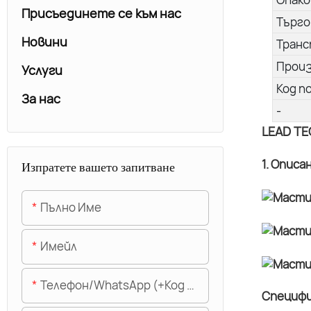
Присъединете се към нас
Търго
Новини
Транс
Прои
Услуги
Код п
За нас
-
LEAD TE
1. Описа
Изпратете вашето запитване
Пълно Име
Имейл
Телефон/WhatsApp (+Код На Областта)
Специфи