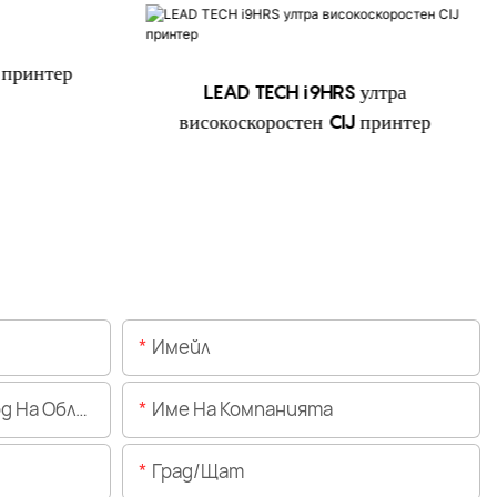
 принтер
LEAD TECH i9HRS ултра
високоскоростен CIJ принтер
Имейл
Областта)
Име На Компанията
Град/щат