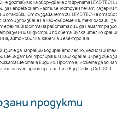
CH е доставчик на оборудване от групата LEAD TECH,
и за непрекъснат мастиленоструен печат, лазерни п
ни опаковки. От създаването си, LEAD TECH е отговор
снато използване на най-съвременни технологии, за 
т ефективността на работата си и да намалят разхо
ат различни индустрии по света, включително храни
чна, автомобилна, кабелна и електронна.
визия е да направим кодирането лесно, лесно и инте
и ще бъдат контролирани и наблюдавани чрез свързв
ръжката ще стане видимо. Просто е, можете да го на
рзани продукти