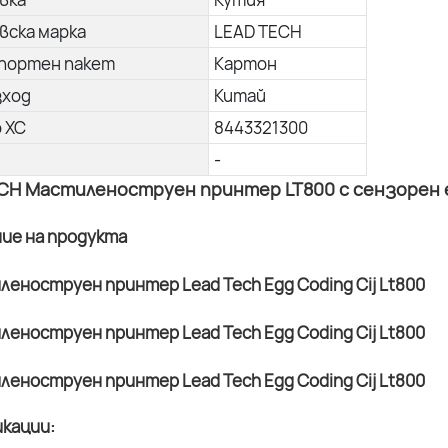
вска марка
LEAD TECH
портен пакет
Картон
зход
Китай
о ХС
8443321300
-
CH Мастиленоструен принтер LT800 с сензорен ек
ние на продукта
кации: