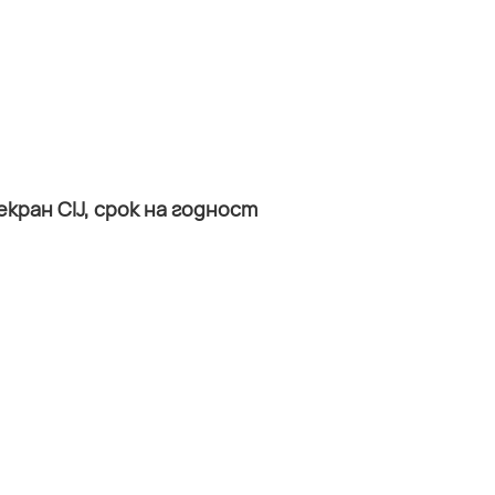
ран CIJ, срок на годност