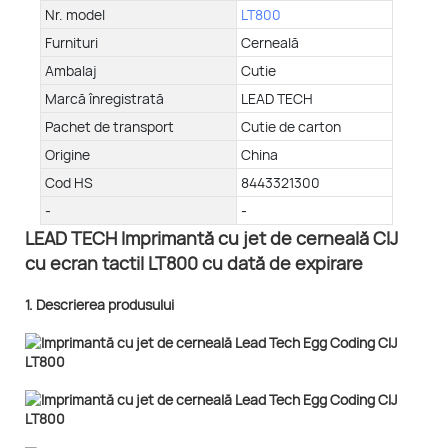
Nr. model
LT800
Furnituri
Cerneală
Ambalaj
Cutie
Marcă înregistrată
LEAD TECH
Pachet de transport
Cutie de carton
Origine
China
Cod HS
8443321300
-
-
LEAD TECH Imprimantă cu jet de cerneală CIJ
cu ecran tactil LT800 cu dată de expirare
1. Descrierea produsului