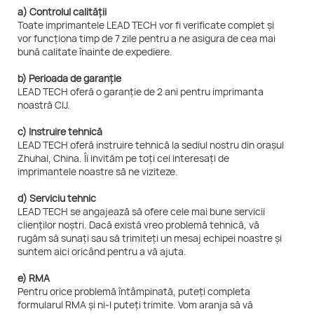
a) Controlul calității
Toate imprimantele LEAD TECH vor fi verificate complet și
vor funcționa timp de 7 zile pentru a ne asigura de cea mai
bună calitate înainte de expediere.
b) Perioada de garanție
LEAD TECH oferă o garanție de 2 ani pentru imprimanta
noastră CIJ.
c) Instruire tehnică
LEAD TECH oferă instruire tehnică la sediul nostru din orașul
Zhuhai, China. Îi invităm pe toți cei interesați de
imprimantele noastre să ne viziteze.
d) Serviciu tehnic
LEAD TECH se angajează să ofere cele mai bune servicii
clienților noștri. Dacă există vreo problemă tehnică, vă
rugăm să sunați sau să trimiteți un mesaj echipei noastre și
suntem aici oricând pentru a vă ajuta.
e) RMA
Pentru orice problemă întâmpinată, puteți completa
formularul RMA și ni-l puteți trimite. Vom aranja să vă