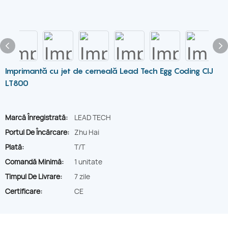
Imprimantă cu jet de cerneală Lead Tech Egg Coding CIJ
LT800
Marcă Înregistrată:
LEAD TECH
Portul De Încărcare:
Zhu Hai
Plată:
T/T
Comandă Minimă:
1 unitate
Timpul De Livrare:
7 zile
Certificare:
CE