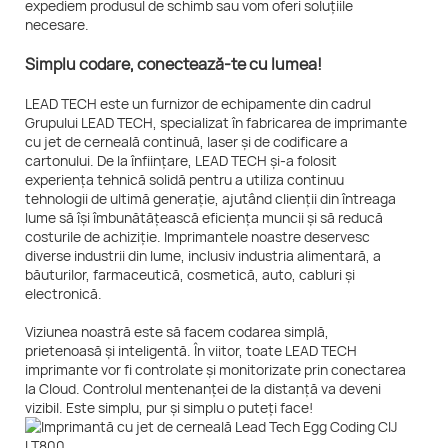
expediem produsul de schimb sau vom oferi soluțiile
necesare.
Simplu codare, conectează-te cu lumea!
LEAD TECH este un furnizor de echipamente din cadrul
Grupului LEAD TECH, specializat în fabricarea de imprimante
cu jet de cerneală continuă, laser și de codificare a
cartonului. De la înființare, LEAD TECH și-a folosit
experiența tehnică solidă pentru a utiliza continuu
tehnologii de ultimă generație, ajutând clienții din întreaga
lume să își îmbunătățească eficiența muncii și să reducă
costurile de achiziție. Imprimantele noastre deservesc
diverse industrii din lume, inclusiv industria alimentară, a
băuturilor, farmaceutică, cosmetică, auto, cabluri și
electronică.
Viziunea noastră este să facem codarea simplă,
prietenoasă și inteligentă. În viitor, toate LEAD TECH
imprimante vor fi controlate și monitorizate prin conectarea
la Cloud. Controlul mentenanței de la distanță va deveni
vizibil. Este simplu, pur și simplu o puteți face!