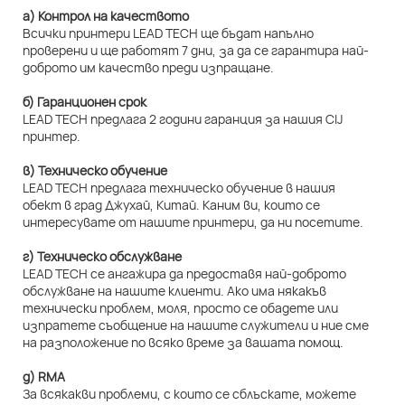
а) Контрол на качеството
Всички принтери LEAD TECH ще бъдат напълно
проверени и ще работят 7 дни, за да се гарантира най-
доброто им качество преди изпращане.
б) Гаранционен срок
LEAD TECH предлага 2 години гаранция за нашия CIJ
принтер.
в) Техническо обучение
LEAD TECH предлага техническо обучение в нашия
обект в град Джухай, Китай. Каним ви, които се
интересувате от нашите принтери, да ни посетите.
г) Техническо обслужване
LEAD TECH се ангажира да предоставя най-доброто
обслужване на нашите клиенти. Ако има някакъв
технически проблем, моля, просто се обадете или
изпратете съобщение на нашите служители и ние сме
на разположение по всяко време за вашата помощ.
д) RMA
За всякакви проблеми, с които се сблъскате, можете