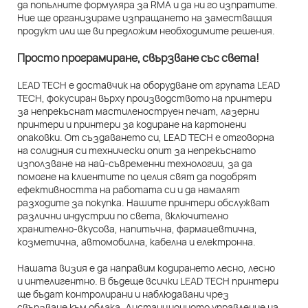
да попълните формуляра за RMA и да ни го изпратите.
Ние ще организираме изпращането на заместващия
продукт или ще ви предложим необходимите решения.
Просто програмиране, свързване със света!
LEAD TECH е доставчик на оборудване от групата LEAD
TECH, фокусиран върху производството на принтери
за непрекъснат мастиленоструен печат, лазерни
принтери и принтери за кодиране на картонени
опаковки. От създаването си, LEAD TECH е отговорна
на солидния си технически опит за непрекъснато
използване на най-съвременни технологии, за да
помогне на клиентите по целия свят да подобрят
ефективността на работата си и да намалят
разходите за покупка. Нашите принтери обслужват
различни индустрии по света, включително
хранително-вкусова, напитъчна, фармацевтична,
козметична, автомобилна, кабелна и електронна.
Нашата визия е да направим кодирането лесно, лесно
и интелигентно. В бъдеще всички LEAD TECH принтери
ще бъдат контролирани и наблюдавани чрез
свързване към облака. Дистанционното управление на