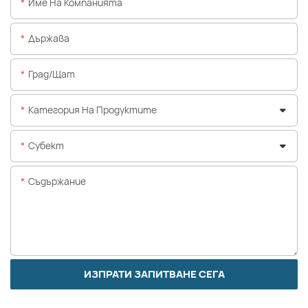
Име На Компанията
Държава
Град/щат
Категория На Продуктите
Субект
Съдържание
ИЗПРАТИ ЗАПИТВАНЕ СЕГА