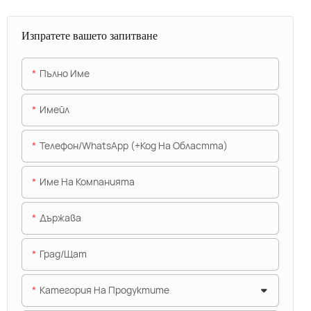
Изпратете вашето запитване
Пълно Име
Имейл
Телефон/WhatsApp (+Код На Областта)
Име На Компанията
Държава
Град/щат
Категория На Продуктите