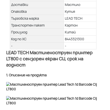
Доставки
Мастило
Опаковка
Кутия
Търговска марка
LEAD TECH
Транспортен пакет
Картон
Произход
Китай
Код по ХС
8443321300
-
-
LEAD TECH Мастиленоструен принтер
LT800 с сензорен екран CIJ, срок на
годност
1. Описание на продукта