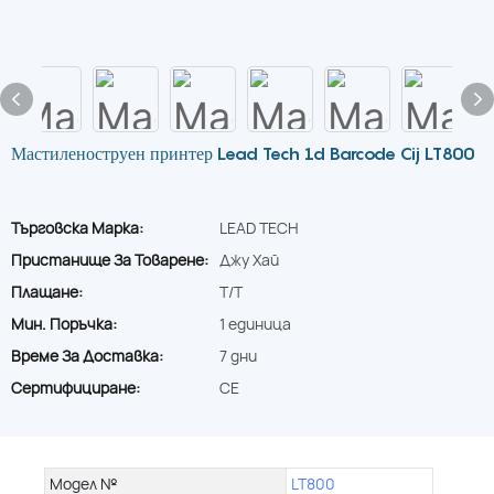
Мастиленоструен принтер Lead Tech 1d Barcode Cij LT800
Търговска Марка:
LEAD TECH
Пристанище За Товарене:
Джу Хай
Плащане:
T/T
Мин. Поръчка:
1 единица
Време За Доставка:
7 дни
Сертифициране:
CE
Модел №
LT800