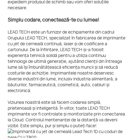
expediem produsul de schimb sau vom oferi soluțiile
necesare.
Simplu codare, conectează-te cu lumea!
LEAD TECH este un furnizor de echipamente din cadrul
Grupului LEAD TECH, specializat în fabricarea de imprimante
cu jet de cerneală continuă, laser și de codificare a
cartonului. De la înființare, LEAD TECH și-a folosit
experiența tehnică solidă pentru a utiliza continuu
tehnologii de ultimă generație, ajutând clienții din întreaga
lume să își îmbunătățească eficiența muncii și să reducă
costurile de achiziție. Imprimantele noastre deservesc
diverse industrii din lume, inclusiv industria alimentară, a
băuturilor, farmaceutică, cosmetică, auto, cabluri și
electronică.
Viziunea noastră este să facem codarea simplă,
prietenoasă și inteligentă. În viitor, toate LEAD TECH
imprimante vor fi controlate și monitorizate prin conectarea
la Cloud. Controlul mentenanței de la distanță va deveni
vizibil. Este simplu, pur și simplu o puteți face!