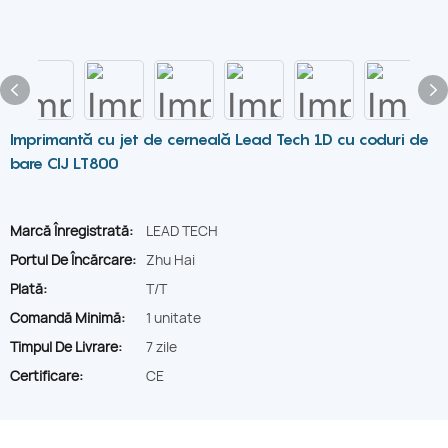
Imprimantă cu jet de cerneală Lead Tech 1D cu coduri de
bare CIJ LT800
Marcă Înregistrată:
LEAD TECH
Portul De Încărcare:
Zhu Hai
Plată:
T/T
Comandă Minimă:
1 unitate
Timpul De Livrare:
7 zile
Certificare:
CE