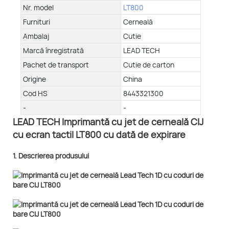
Nr. model
LT800
Furnituri
Cerneală
Ambalaj
Cutie
Marcă înregistrată
LEAD TECH
Pachet de transport
Cutie de carton
Origine
China
Cod HS
8443321300
-
-
LEAD TECH Imprimantă cu jet de cerneală CIJ
cu ecran tactil LT800 cu dată de expirare
1. Descrierea produsului