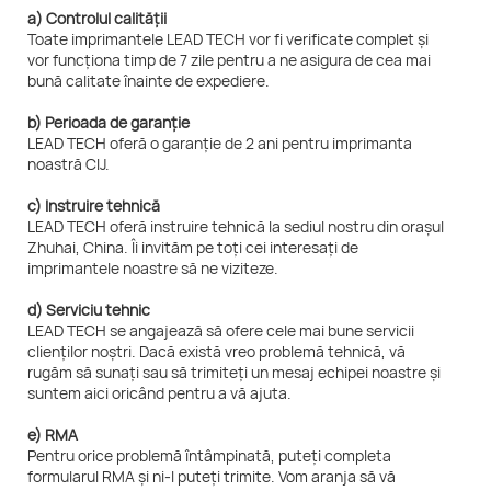
a) Controlul calității
Toate imprimantele LEAD TECH vor fi verificate complet și
vor funcționa timp de 7 zile pentru a ne asigura de cea mai
bună calitate înainte de expediere.
b) Perioada de garanție
LEAD TECH oferă o garanție de 2 ani pentru imprimanta
noastră CIJ.
c) Instruire tehnică
LEAD TECH oferă instruire tehnică la sediul nostru din orașul
Zhuhai, China. Îi invităm pe toți cei interesați de
imprimantele noastre să ne viziteze.
d) Serviciu tehnic
LEAD TECH se angajează să ofere cele mai bune servicii
clienților noștri. Dacă există vreo problemă tehnică, vă
rugăm să sunați sau să trimiteți un mesaj echipei noastre și
suntem aici oricând pentru a vă ajuta.
e) RMA
Pentru orice problemă întâmpinată, puteți completa
formularul RMA și ni-l puteți trimite. Vom aranja să vă