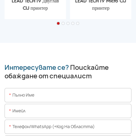
LEAD TECH i9 Двуглав
LEAD TECH i9 Micro CIJ
CIJ принтер
принтер
Интересувате се?
Поискайте
обаждане от специалист
Пълно Име
Имейл
Телефон/WhatsApp (+Код На Областта)