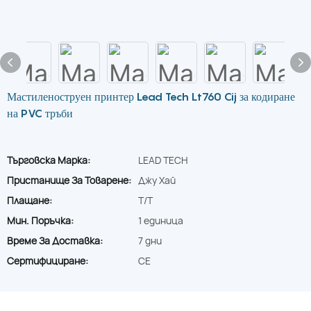
Мастиленоструен принтер Lead Tech Lt760 Cij за кодиране
на PVC тръби
Търговска Марка:
LEAD TECH
Пристанище За Товарене:
Джу Хай
Плащане:
T/T
Мин. Поръчка:
1 единица
Време За Доставка:
7 дни
Сертифициране:
CE