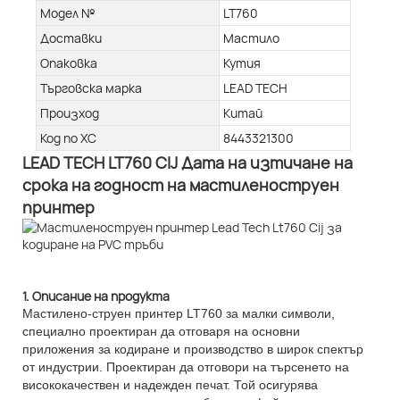
Модел №
LT760
Доставки
Мастило
Опаковка
Кутия
Търговска марка
LEAD TECH
Произход
Китай
Код по ХС
8443321300
LEAD TECH LT760 CIJ Дата на изтичане на
срока на годност на мастиленоструен
принтер
1. Описание на продукта
Мастилено-струен принтер LT760 за малки символи,
специално проектиран да отговаря на основни
приложения за кодиране и производство в широк спектър
от индустрии. Проектиран да отговори на търсенето на
висококачествен и надежден печат. Той осигурява