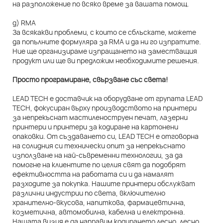
на разположение по всяко време за вашата помощ.
д) RMA
За всякакви проблеми, с които се сблъскате, можете
да попълните формуляра за RMA и да ни го изпратите.
Ние ще организираме изпращането на заместващия
продукт или ще ви предложим необходимите решения.
Просто програмиране, свързване със света!
LEAD TECH е доставчик на оборудване от групата LEAD
TECH, фокусиран върху производството на принтери
за непрекъснат мастиленоструен печат, лазерни
принтери и принтери за кодиране на картонени
опаковки. От създаването си, LEAD TECH е отговорна
на солидния си технически опит за непрекъснато
използване на най-съвременни технологии, за да
помогне на клиентите по целия свят да подобрят
ефективността на работата си и да намалят
разходите за покупка. Нашите принтери обслужват
различни индустрии по света, включително
хранително-вкусова, напиткова, фармацевтична,
козметична, автомобилна, кабелна и електронна.
Нашата визия е да направим кодирането лесно, лесно