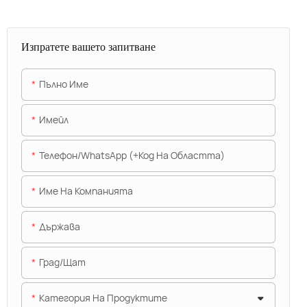
Изпратете вашето запитване
Пълно Име
Имейл
Телефон/WhatsApp (+Код На Областта)
Име На Компанията
Държава
Град/щат
Категория На Продуктите