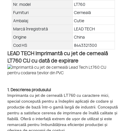
Nr. model
LT760
Furnituri
Cerneală
Ambalaj
Cutie
Marcă înregistrată
LEAD TECH
Origine
China
Cod HS
8443321300
LEAD TECH Imprimantă cu jet de cerneală
LT760 CIJ cu dată de expirare
1. Descrierea produsului
Imprimanta cu jet de cerneală LT760 cu caractere mici,
special concepută pentru a îndeplini aplicații de codare și
producție de bază într-o gamă largă de industrii. Concepută
pentru a satisface cererea de imprimare de înaltă calitate și
fiabilă. Oferă o interfață extrem de ușor de utilizat și este
remarcată pentru îmbunătățirea eficienței producției și
oferirea de economii de costuri.