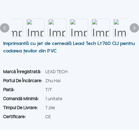
Imprimantă cu jet de cerneală Lead Tech Lt760 CIJ pentru
codarea țevilor din PVC
Marcă Înregistrată:
LEAD TECH
Portul De Încărcare:
Zhu Hai
Plată:
T/T
Comandă Minimă:
1 unitate
Timpul De Livrare:
7 zile
Certificare:
CE