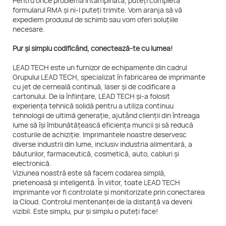
Pentru orice problemă întâmpinată, puteți completa
formularul RMA și ni-l puteți trimite. Vom aranja să vă
expediem produsul de schimb sau vom oferi soluțiile
necesare.
Pur și simplu codificând, conectează-te cu lumea!
LEAD TECH este un furnizor de echipamente din cadrul
Grupului LEAD TECH, specializat în fabricarea de imprimante
cu jet de cerneală continuă, laser și de codificare a
cartonului. De la înființare, LEAD TECH și-a folosit
experiența tehnică solidă pentru a utiliza continuu
tehnologii de ultimă generație, ajutând clienții din întreaga
lume să își îmbunătățească eficiența muncii și să reducă
costurile de achiziție. Imprimantele noastre deservesc
diverse industrii din lume, inclusiv industria alimentară, a
băuturilor, farmaceutică, cosmetică, auto, cabluri și
electronică.
Viziunea noastră este să facem codarea simplă,
prietenoasă și inteligentă. În viitor, toate LEAD TECH
imprimante vor fi controlate și monitorizate prin conectarea
la Cloud. Controlul mentenanței de la distanță va deveni
vizibil. Este simplu, pur și simplu o puteți face!