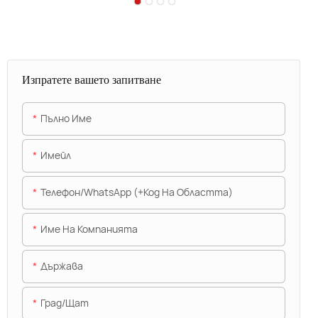
Изпратете вашето запитване
Пълно Име
Имейл
Телефон/WhatsApp (+Код На Областта)
Име На Компанията
Държава
Град/щат