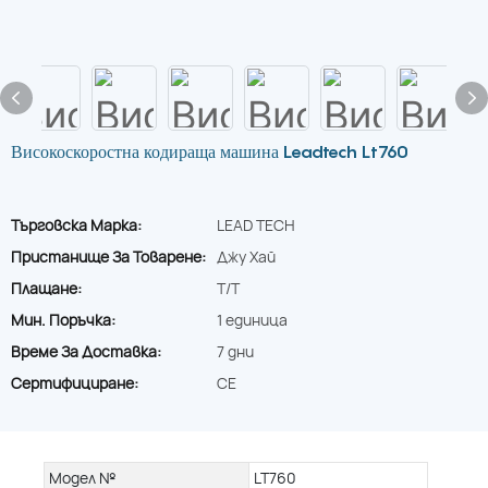
Високоскоростна кодираща машина Leadtech Lt760
Търговска Марка:
LEAD TECH
Пристанище За Товарене:
Джу Хай
Плащане:
T/T
Мин. Поръчка:
1 единица
Време За Доставка:
7 дни
Сертифициране:
CE
Модел №
LT760