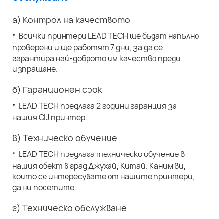
а) Контрол на качеството
·
Всички принтери LEAD TECH ще бъдат напълно
проверени и ще работят 7 дни, за да се
гарантира най-доброто им качество преди
изпращане.
б) Гаранционен срок
·
LEAD TECH предлага 2 години гаранция за
нашия CIJ принтер.
в) Техническо обучение
·
LEAD TECH предлага техническо обучение в
нашия обект в град Джухай, Китай. Каним ви,
които се интересувате от нашите принтери,
да ни посетите.
г) Техническо обслужване