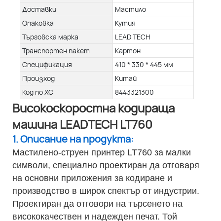
Доставки
Мастило
Опаковка
Кутия
Търговска марка
LEAD TECH
Транспортен пакет
Картон
Спецификация
410 * 330 * 445 мм
Произход
Китай
Код по ХС
8443321300
Високоскоростна кодираща
машина LEADTECH LT760
1. Описание на продукта:
Мастилено-струен принтер LT760 за малки
символи, специално проектиран да отговаря
на основни приложения за кодиране и
производство в широк спектър от индустрии.
Проектиран да отговори на търсенето на
висококачествен и надежден печат. Той