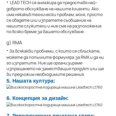
·
LEAD TECH се ангажира да предоставя най-
доброто обслужване на нашите клиенти. Ако
има някакъв технически проблем, моля, просто
се обадете или изпратете съобщение на
нашите служители и ние сме на разположение
по всяко време за вашето обслужване
.
д) RMA
·
За всякакви проблеми, с които се сблъскате,
можете да попълните формуляра за RMA и да ни
го изпратите. Ние ще организираме
изпращането на заместващия продукт или ще
ви предложим необходимите решения.
5. Нашата култура:
6. Концепция за дизайн:
7. Революционна печатаща глава: