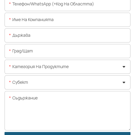
Телефон/WhatsApp (+Код На Областта)
Име На Компанията
Държава
Град/щат
Категория На Продуктите
Субект
Съдържание