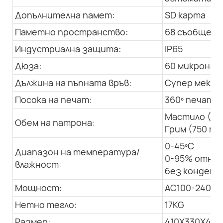
Допълнителна памет:
SD карта
Паметно пространство:
68 съобщения
Индустриална защита:
IP65
Дюза:
60 микрона
Дължина на пъпната връв:
Супер мека, 
Посока на печат:
360º печат в
Мастило (50
Обем на патрона:
Грим (750 мл
0-45ºC
Диапазон на температура/
0-95% относ
влажност:
без конденз
Мощност:
AC100-240V; 
Нетно тегло:
17KG
Размер:
410X330X445