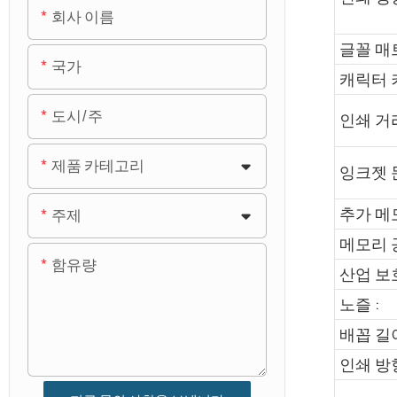
회사 이름
글꼴 매
국가
캐릭터 
도시/주
인쇄 거
제품 카테고리
잉크젯 문
추가 메
주제
메모리 공
함유량
산업 보호
노즐 :
배꼽 길이
인쇄 방