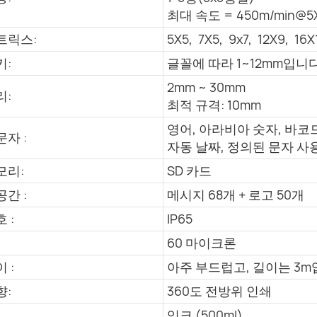
최대 속도 = 450m/min@5
트릭스:
5X5, 7X5, 9x7, 12X9, 16X
키:
글꼴에 따라 1~12mm입니다
2mm ~ 30mm
리:
최적 규격: 10mm
영어, 아라비아 숫자, 바코
자 :
자동 날짜, 정의된 문자 사용
모리:
SD 카드
간 :
메시지 68개 + 로고 50개
 :
IP65
60 마이크론
 :
아주 부드럽고, 길이는 3m
향:
360도 전방위 인쇄
잉크 (500ml)