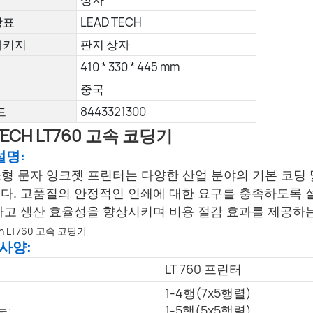
상표
LEAD TECH
패키지
판지 상자
410 * 330 * 445 mm
중국
드
8443321300
TECH LT760 고속 코딩기
설명:
0 소형 문자 잉크젯 프린터는 다양한 산업 분야의 기본 코
다. 고품질의 안정적인 인쇄에 대한 요구를 충족하도록 
하고 생산 효율성을 향상시키며 비용 절감 효과를 제공하는
 사양:
LT 760 프린터
1-4행(7x5행렬)
능:
1-5행(5x5행렬)