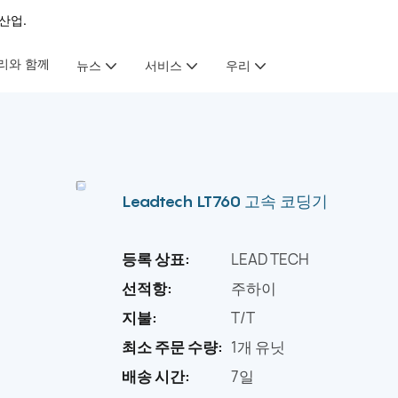
산업.
리와 함께
뉴스
서비스
우리
Leadtech LT760 고속 코딩기
등록 상표:
LEAD TECH
선적항:
주하이
지불:
T/T
최소 주문 수량:
1개 유닛
배송 시간:
7일