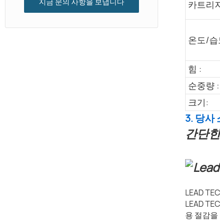
지금 문의 사항을 보냅니다
카트리지
온도/습
힘 :
순중량 :
크기:
3. 당사
간단한
LEAD T
LEAD 
용 절감을 