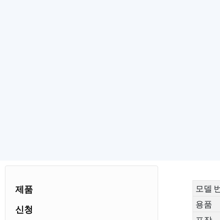
모델 
제품
용품
신청
포장