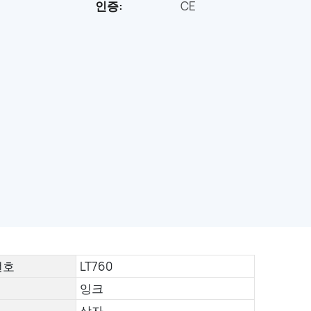
인증:
CE
번호
LT760
잉크
상자