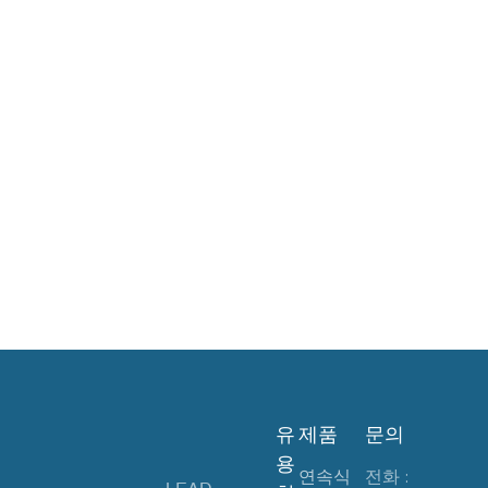
2025
유
제품
문의
용
연속식
전화 :
LEAD