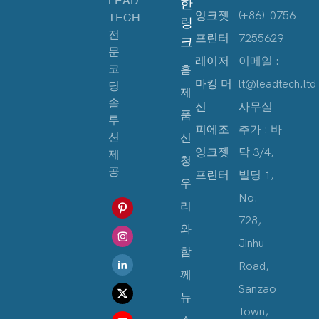
한
잉크젯
(+86)-0756
TECH
링
전
프린터
7255629
크
문
레이저
이메일 :
코
홈
마킹 머
lt@leadtech.ltd
딩
제
솔
신
사무실
품
루
피에조
추가 : 바
션
신
잉크젯
닥 3/4,
제
청
공
프린터
빌딩 1,
우
No.
리
728,
와
Jinhu
함
Road,
께
Sanzao
뉴
Town,