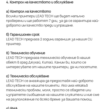
4. Контрол на качеството и обслужване
а) Контрол на качеството
Всички принтери LEAD TECH ще бъдат напълно
проверени и ще работят 7 дни, за да се гарантира най-
доброто им качество преди изпращане.
б) Гаранционен срок
LEAD TECH предлага 2 години гаранция за нашия CIJ
принтер.
в) Техническо обучение
LEAD TECH предлага техническо обучение в нашия
обект в град Джухай, Китай. Каним ви, които се
интересувате от нашите принтери, да ни посетите.
г) Техническо обслужване
LEAD TECH се ангажира да предоставя най-доброто
обслужване на нашите клиенти. Ако има някакъв
технически проблем, моля, просто се обадете или
изпратете съобщение на нашите служители и ние сме
на разположение по всяко време за вашата помощ.
д) RMA