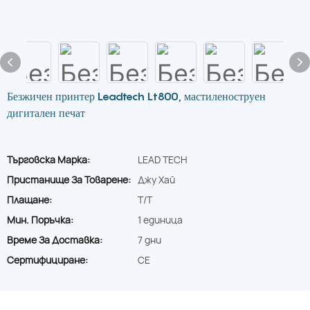
Безжичен принтер Leadtech Lt800, мастиленоструен
дигитален печат
Търговска Марка:
LEAD TECH
Пристанище За Товарене:
Джу Хай
Плащане:
T/T
Мин. Поръчка:
1 единица
Време За Доставка:
7 дни
Сертифициране:
CE