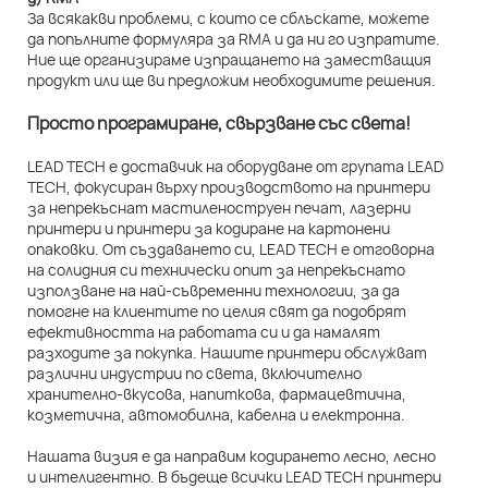
За всякакви проблеми, с които се сблъскате, можете
да попълните формуляра за RMA и да ни го изпратите.
Ние ще организираме изпращането на заместващия
продукт или ще ви предложим необходимите решения.
Просто програмиране, свързване със света!
LEAD TECH е доставчик на оборудване от групата LEAD
TECH, фокусиран върху производството на принтери
за непрекъснат мастиленоструен печат, лазерни
принтери и принтери за кодиране на картонени
опаковки. От създаването си, LEAD TECH е отговорна
на солидния си технически опит за непрекъснато
използване на най-съвременни технологии, за да
помогне на клиентите по целия свят да подобрят
ефективността на работата си и да намалят
разходите за покупка. Нашите принтери обслужват
различни индустрии по света, включително
хранително-вкусова, напиткова, фармацевтична,
козметична, автомобилна, кабелна и електронна.
Нашата визия е да направим кодирането лесно, лесно
и интелигентно. В бъдеще всички LEAD TECH принтери