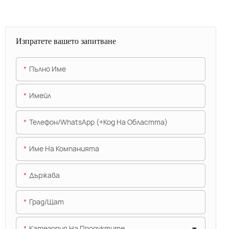
Изпратете вашето запитване
Пълно Име
Имейл
Телефон/WhatsApp (+Код На Областта)
Име На Компанията
Държава
Град/щат
Категория На Продуктите