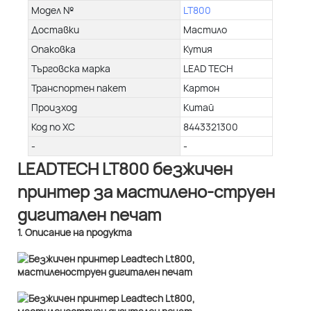
Модел №
LT800
Доставки
Мастило
Опаковка
Кутия
Търговска марка
LEAD TECH
Транспортен пакет
Картон
Произход
Китай
Код по ХС
8443321300
-
-
LEADTECH LT800 безжичен
принтер за мастилено-струен
дигитален печат
1. Описание на продукта