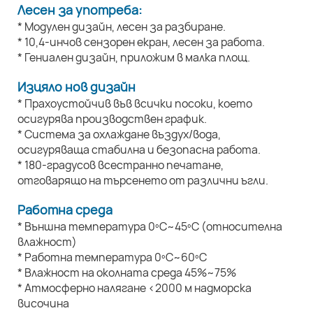
Лесен за употреба:
* Модулен дизайн, лесен за разбиране.
* 10,4-инчов сензорен екран, лесен за работа.
* Гениален дизайн, приложим в малка площ.
Изцяло нов дизайн
* Прахоустойчив във всички посоки, което
осигурява производствен график.
* Система за охлаждане въздух/вода,
осигуряваща стабилна и безопасна работа.
* 180-градусов всестранно печатане,
отговарящо на търсенето от различни ъгли.
Работна среда
* Външна температура 0ºC~45ºC (относителна
влажност)
* Работна температура 0ºC~60ºC
* Влажност на околната среда 45%~75%
* Атмосферно налягане <2000 м надморска
височина