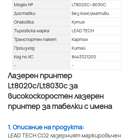
Модел №
LT8020C<8030C
Доставки
Без консумативи
Опаковка
Кутия
Търговска марка
LEAD TECH
Транспортен пакет
Картон
Произход
Китай
Код по ХС
8443321200
-
-
Лазерен принтер
Lt8020c/Lt8030c за
високоскоростен лазерен
принтер за табелки с имена
1. Описание на продукта:
LEAD TECH CO2 лазерният маркировъчен