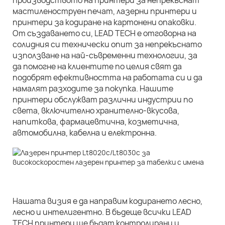
производството на принтери за непрекъснат
мастиленоструен печат, лазерни принтери и
принтери за кодиране на картонени опаковки.
От създаването си, LEAD TECH е отговорна на
солидния си технически опит за непрекъснато
използване на най-съвременни технологии, за
да помогне на клиентите по целия свят да
подобрят ефективността на работата си и да
намалят разходите за покупка. Нашите
принтери обслужват различни индустрии по
света, включително хранително-вкусова,
напиткова, фармацевтична, козметична,
автомобилна, кабелна и електронна.
Нашата визия е да направим кодирането лесно,
лесно и интелигентно. В бъдеще всички LEAD
TECH принтери ще бъдат контролирани и