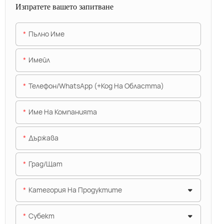
Изпратете вашето запитване
Пълно Име
Имейл
Телефон/WhatsApp (+Код На Областта)
Име На Компанията
Държава
Град/щат
Категория На Продуктите
Субект