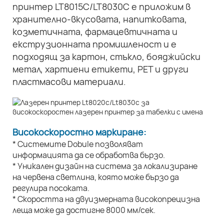
принтер LT8015C/LT8030C е приложим в
хранително-вкусовата, напитковата,
козметичната, фармацевтичната и
екструзионната промишленост и е
подходящ за картон, стъкло, бояджийски
метал, хартиени етикети, PET и други
пластмасови материали.
Високоскоростно маркиране:
* Системите Dobule позволяват
информацията да се обработва бързо.
* Уникален дизайн на система за локализиране
на червена светлина, която може бързо да
регулира посоката.
* Скоростта на двуизмерната високопрецизна
леща може да достигне 8000 мм/сек.