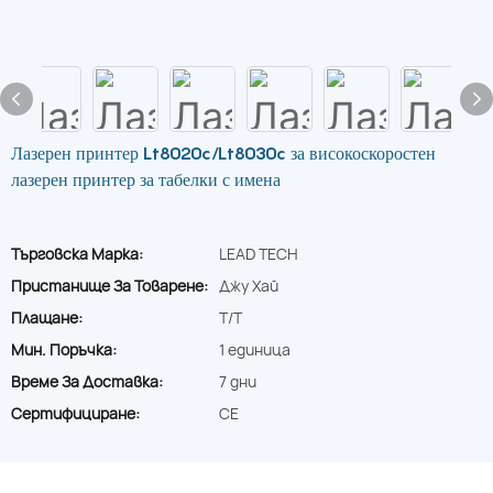
Лазерен принтер Lt8020c/Lt8030c за високоскоростен
лазерен принтер за табелки с имена
Търговска Марка:
LEAD TECH
Пристанище За Товарене:
Джу Хай
Плащане:
T/T
Мин. Поръчка:
1 единица
Време За Доставка:
7 дни
Сертифициране:
CE