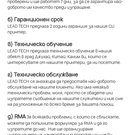
проверени и ще работят 7 дни, за да се гарантира най-
доброто им качество преди изпращане.
б) Гаранционен срок
LEAD TECH предлага 2 години гаранция за нашия CIJ
принтер.
в) Техническо обучение
LEAD TECH предлага техническо обучение в нашия
обект в град Джухай, Китай. Каним ви, които се
интересувате от нашите принтери, да ни посетите.
г) Техническо обслужване
LEAD TECH се ангажира да предоставя най-доброто
обслужване на нашите клиенти. Ако има някакъв
технически проблем, моля, просто се обадете или
изпратете съобщение на нашите служители и ние сме
на разположение по всяко време за вашата помощ.
д) RMA
За всякакви проблеми, с които се сблъскате,
можете да попълните формуляра за RMA и да го
изпратите до нас. Ние ще организираме
изпращането на заместващия продукт или ще ви