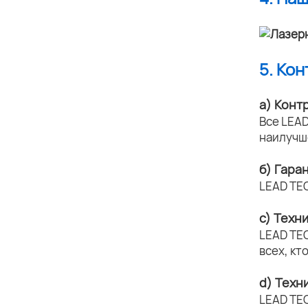
5. Ко
а) Конт
Все LEAD
наилучш
б) Гара
LEAD TE
c) Техн
LEAD TE
всех, кт
d) Техн
LEAD TE