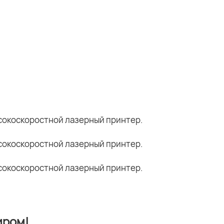
иром!