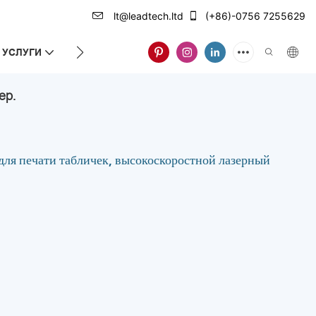
lt@leadtech.ltd
(+86)-0756 7255629
УСЛУГИ
О НАС
ер.
я печати табличек, высокоскоростной лазерный