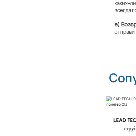
каких-л
всегда г
e) Возв
отправи
Соп
LEAD TECH i9 STD
LEAD TEC
Высокоскоростной струйный
стру