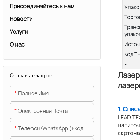
Присоединяйтесь к нам
Упако
Торго
Новости
Транс
Услуги
упако
О нас
Источ
Код Т
-
Лазер
Отправьте запрос
лазер
Полное Имя
1. Опис
Электронная Почта
LEAD TE
напиточ
Телефон/WhatsApp (+код Области)
картона