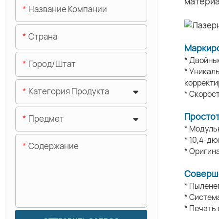
материа
Название Компании
Страна
Маркиро
* Двойны
Город/штат
* Уникал
корректи
Категория Продукта
* Скорос
Простот
Предмет
* Модуль
* 10,4-д
Содержание
* Оригин
Соверш
* Пылене
* Систем
* Печать