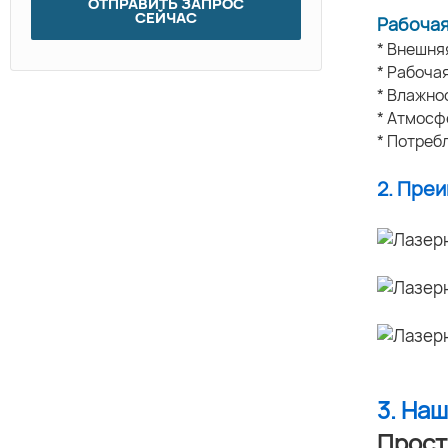
ОТПРАВИТЬ ЗАПРОС
СЕЙЧАС
Рабочая
* Внешня
* Рабоча
* Влажн
* Атмосф
* Потреб
2. Пре
3. На
Прост