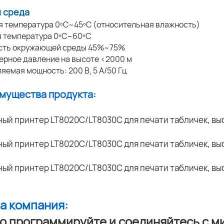
 среда
я температура 0ºC~45ºC (относительная влажность)
я температура 0ºC~60ºC
ость окружающей среды 45%~75%
ерное давление на высоте <2000 м
ляемая мощность: 200 В, 5 А/50 Гц
имущества продукта:
ша компания:
о программируйте и соединяйтесь с м