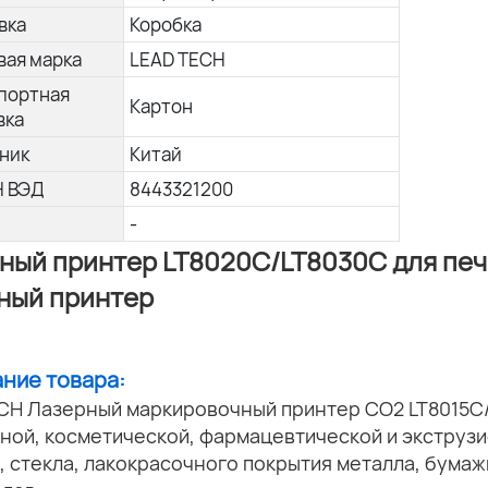
вка
Коробка
вая марка
LEAD TECH
портная
Картон
вка
ник
Китай
Н ВЭД
8443321200
-
ный принтер LT8020C/LT8030C для печ
ный принтер
ание товара:
CH Лазерный маркировочный принтер CO2 LT8015C
ной, косметической, фармацевтической и экструз
, стекла, лакокрасочного покрытия металла, бумаж