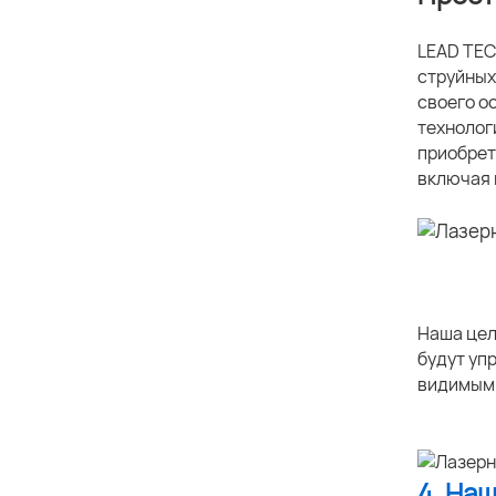
LEAD TEC
струйных
своего о
технолог
приобрет
включая 
Наша цел
будут уп
видимым.
4. На