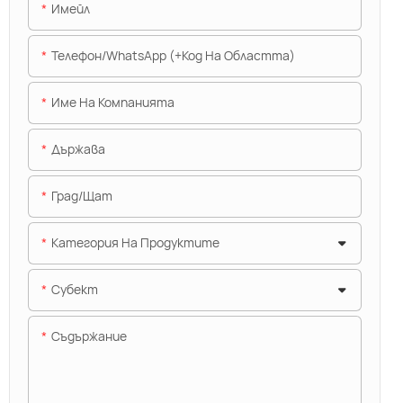
Имейл
Телефон/WhatsApp (+Код На Областта)
Име На Компанията
Държава
Град/щат
Категория На Продуктите
Субект
Съдържание