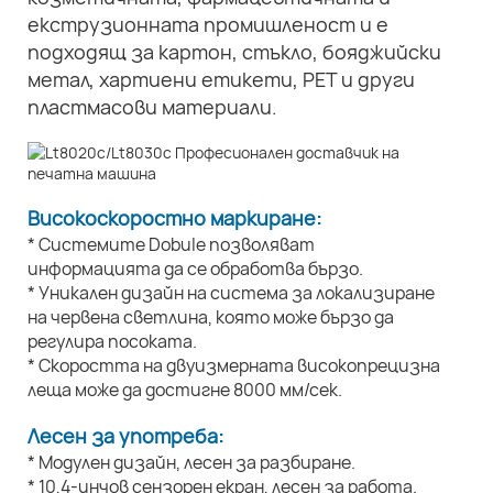
екструзионната промишленост и е
подходящ за картон, стъкло, бояджийски
метал, хартиени етикети, PET и други
пластмасови материали.
Високоскоростно маркиране:
* Системите Dobule позволяват
информацията да се обработва бързо.
* Уникален дизайн на система за локализиране
на червена светлина, която може бързо да
регулира посоката.
* Скоростта на двуизмерната високопрецизна
леща може да достигне 8000 мм/сек.
Лесен за употреба:
* Модулен дизайн, лесен за разбиране.
* 10,4-инчов сензорен екран, лесен за работа.