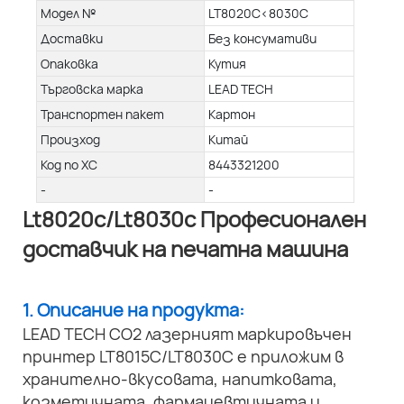
Модел №
LT8020C<8030C
Доставки
Без консумативи
Опаковка
Кутия
Търговска марка
LEAD TECH
Транспортен пакет
Картон
Произход
Китай
Код по ХС
8443321200
-
-
Lt8020c/Lt8030c Професионален
доставчик на печатна машина
1. Описание на продукта:
LEAD TECH CO2 лазерният маркировъчен
принтер LT8015C/LT8030C е приложим в
хранително-вкусовата, напитковата,
козметичната, фармацевтичната и