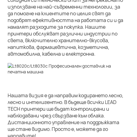
солидния си технически опит за непрекъснато
използване на най-съвременни технологии, за
да помогне на клиентите по целия свят да
подобрят ефективността на работата си и да
намалят разходите за покупка. Нашите
принтери обслужват различни индустрии по
света, включително хранително-вкусова,
напиткова, фармацевтична, козметична,
автомобилна, кабелна и електронна.
Нашата визия е да направим кодирането лесно,
лесно и интелигентно. В бъдеще всички LEAD
TECH принтери ще бъдат контролирани и
наблюдавани чрез свързване към облака.
Дистанционното управление на поддръжката
ще стане видимо. Просто е, можете да го
направите!