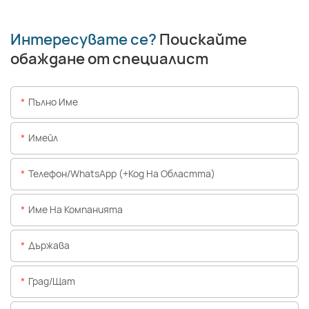
Интересувате се?
Поискайте
обаждане от специалист
Пълно Име
Имейл
Телефон/WhatsApp (+Код На Областта)
Име На Компанията
Държава
Град/щат