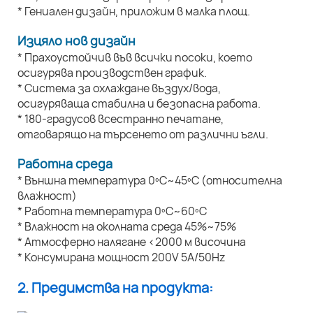
* Гениален дизайн, приложим в малка площ.
Изцяло нов дизайн
* Прахоустойчив във всички посоки, което
осигурява производствен график.
* Система за охлаждане въздух/вода,
осигуряваща стабилна и безопасна работа.
* 180-градусов всестранно печатане,
отговарящо на търсенето от различни ъгли.
Работна среда
* Външна температура 0ºC~45ºC (относителна
влажност)
* Работна температура 0ºC~60ºC
* Влажност на околната среда 45%~75%
* Атмосферно налягане <2000 м височина
* Консумирана мощност 200V 5A/50Hz
2. Предимства на продукта: