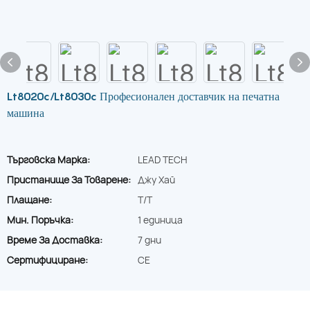
Lt8020c/Lt8030c Професионален доставчик на печатна
машина
Търговска Марка:
LEAD TECH
Пристанище За Товарене:
Джу Хай
Плащане:
T/T
Мин. Поръчка:
1 единица
Време За Доставка:
7 дни
Сертифициране:
CE