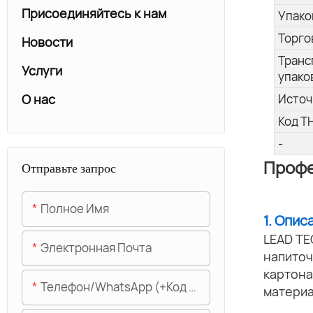
Присоединяйтесь к нам
Упако
Торго
Новости
Транс
Услуги
упако
О нас
Источ
Код Т
-
Профе
Отправьте запрос
Полное Имя
1. Опис
LEAD TE
Электронная Почта
напиточ
картона
Телефон/WhatsApp (+код Области)
материа