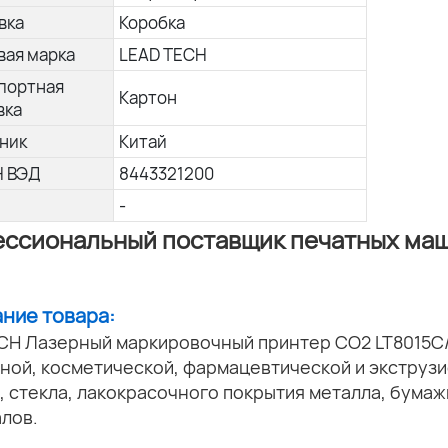
вка
Коробка
вая марка
LEAD TECH
портная
Картон
вка
ник
Китай
Н ВЭД
8443321200
-
ссиональный поставщик печатных ма
ание товара:
CH Лазерный маркировочный принтер CO2 LT8015C
ной, косметической, фармацевтической и экструз
, стекла, лакокрасочного покрытия металла, бумаж
лов.