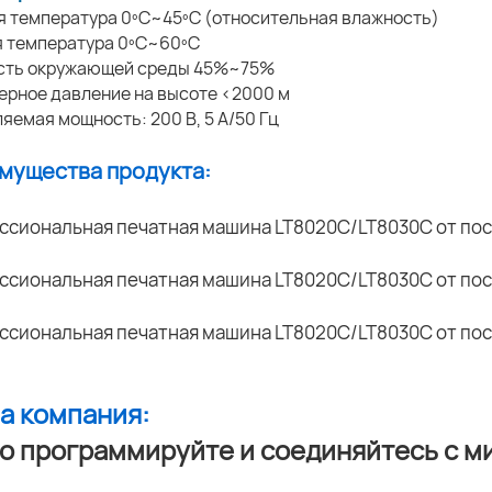
я температура 0ºC~45ºC (относительная влажность)
я температура 0ºC~60ºC
ость окружающей среды 45%~75%
ерное давление на высоте <2000 м
ляемая мощность: 200 В, 5 А/50 Гц
имущества продукта:
ша компания:
о программируйте и соединяйтесь с м