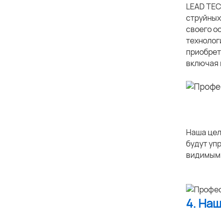
LEAD TEC
струйных
своего о
технолог
приобрет
включая 
Наша цел
будут уп
видимым.
4. На