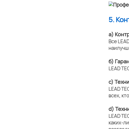
5. Ко
а) Конт
Все LEAD
наилучш
б) Гара
LEAD TE
c) Техн
LEAD TE
всех, кт
d) Техн
LEAD TE
каких-л