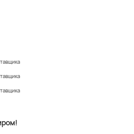
иром!