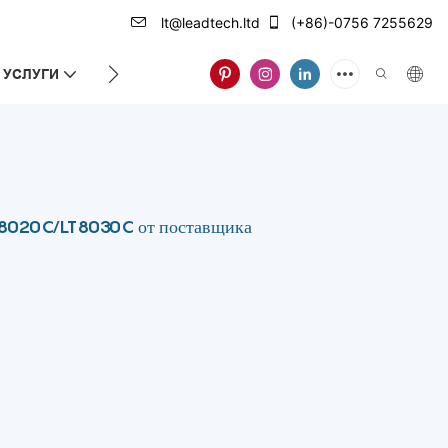
lt@leadtech.ltd
(+86)-0756 7255629
УСЛУГИ
О НАС
T8020C/LT8030C от поставщика