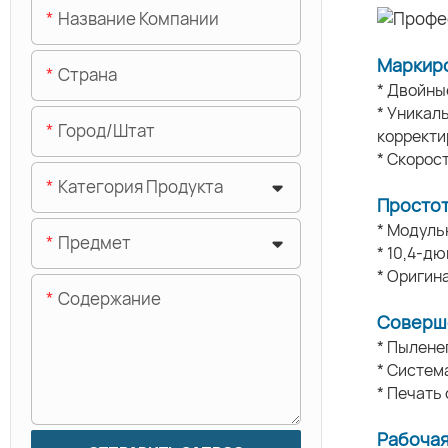
Название Компании
Маркиро
Страна
* Двойны
* Уникал
Город/штат
корректи
* Скорос
Категория Продукта
Простот
* Модуль
Предмет
* 10,4-д
* Оригин
Содержание
Соверш
* Пылене
* Систем
* Печать
Рабочая