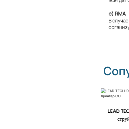
всегда г
e) RMA
В случае
организ
Соп
LEAD TECH i9 STD
LEAD TEC
Высокоскоростной струйный
стру
принтер CIJ