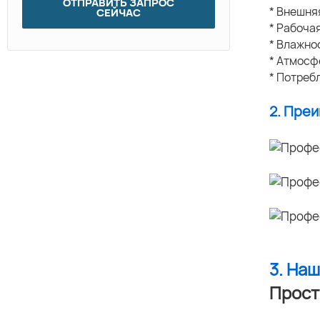
ОТПРАВИТЬ ЗАПРОС
* Внешня
СЕЙЧАС
* Рабоча
* Влажн
* Атмосф
* Потреб
2. Пре
3. На
Прост