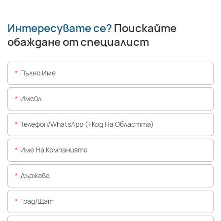
Интересувате се?
Поискайте
обаждане от специалист
Пълно Име
Имейл
Телефон/WhatsApp (+Код На Областта)
Име На Компанията
Държава
Град/щат