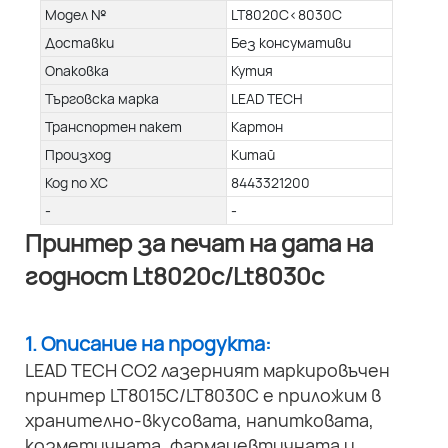
Модел №
LT8020C<8030C
Доставки
Без консумативи
Опаковка
Кутия
Търговска марка
LEAD TECH
Транспортен пакет
Картон
Произход
Китай
Код по ХС
8443321200
-
-
Принтер за печат на дата на
годност Lt8020c/Lt8030c
1. Описание на продукта:
LEAD TECH CO2 лазерният маркировъчен
принтер LT8015C/LT8030C е приложим в
хранително-вкусовата, напитковата,
козметичната, фармацевтичната и