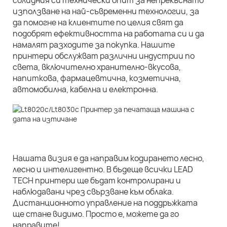
солидния си технически опит за непрекъснато
използване на най-съвременни технологии, за
да помогне на клиентите по целия свят да
подобрят ефективността на работата си и да
намалят разходите за покупка. Нашите
принтери обслужват различни индустрии по
света, включително хранително-вкусова,
напиткова, фармацевтична, козметична,
автомобилна, кабелна и електронна.
Нашата визия е да направим кодирането лесно,
лесно и интелигентно. В бъдеще всички LEAD
TECH принтери ще бъдат контролирани и
наблюдавани чрез свързване към облака.
Дистанционното управление на поддръжката
ще стане видимо. Просто е, можете да го
направите!