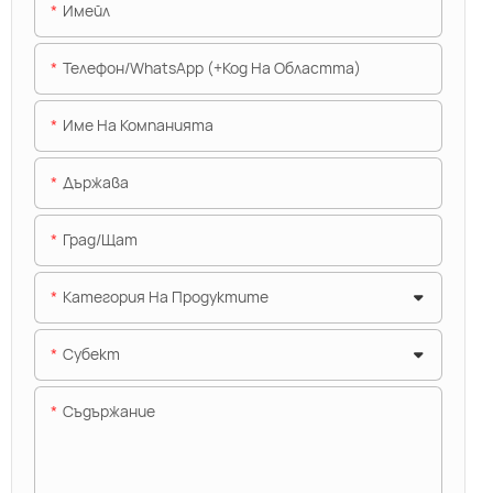
Имейл
Телефон/WhatsApp (+Код На Областта)
Име На Компанията
Държава
Град/щат
Категория На Продуктите
Субект
Съдържание