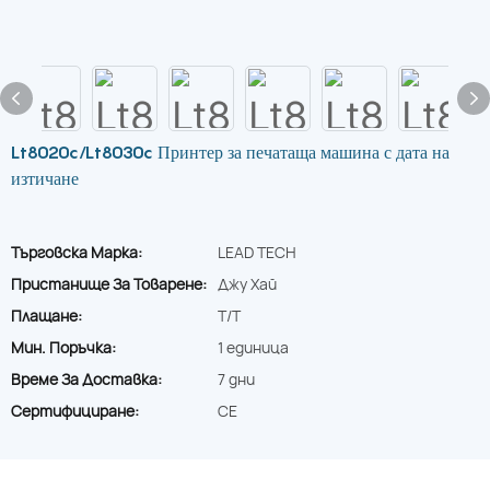
Lt8020c/Lt8030c Принтер за печатаща машина с дата на
изтичане
Търговска Марка:
LEAD TECH
Пристанище За Товарене:
Джу Хай
Плащане:
T/T
Мин. Поръчка:
1 единица
Време За Доставка:
7 дни
Сертифициране:
CE