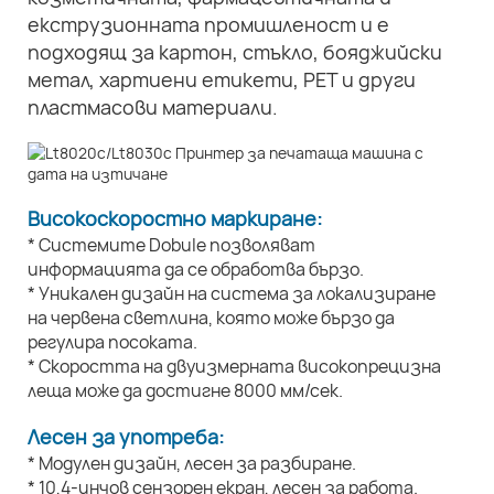
екструзионната промишленост и е
подходящ за картон, стъкло, бояджийски
метал, хартиени етикети, PET и други
пластмасови материали.
Високоскоростно маркиране:
* Системите Dobule позволяват
информацията да се обработва бързо.
* Уникален дизайн на система за локализиране
на червена светлина, която може бързо да
регулира посоката.
* Скоростта на двуизмерната високопрецизна
леща може да достигне 8000 мм/сек.
Лесен за употреба:
* Модулен дизайн, лесен за разбиране.
* 10,4-инчов сензорен екран, лесен за работа.