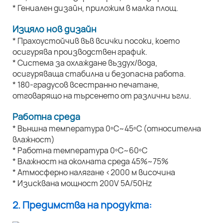
* Гениален дизайн, приложим в малка площ.
Изцяло нов дизайн
* Прахоустойчив във всички посоки, което
осигурява производствен график.
* Система за охлаждане въздух/вода,
осигуряваща стабилна и безопасна работа.
* 180-градусов всестранно печатане,
отговарящо на търсенето от различни ъгли.
Работна среда
* Външна температура 0ºC~45ºC (относителна
влажност)
* Работна температура 0ºC~60ºC
* Влажност на околната среда 45%~75%
* Атмосферно налягане <2000 м височина
* Изисквана мощност 200V 5A/50Hz
2. Предимства на продукта: