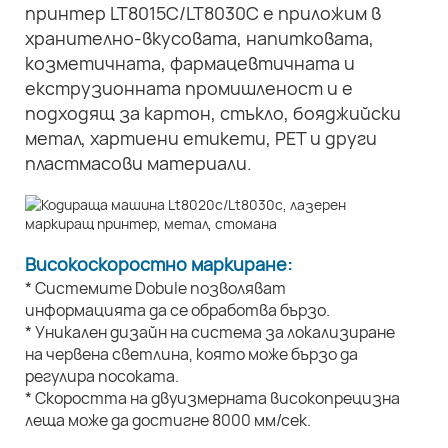
принтер LT8015C/LT8030C е приложим в
хранително-вкусовата, напитковата,
козметичната, фармацевтичната и
екструзионната промишленост и е
подходящ за картон, стъкло, бояджийски
метал, хартиени етикети, PET и други
пластмасови материали.
Високоскоростно маркиране:
* Системите Dobule позволяват
информацията да се обработва бързо.
* Уникален дизайн на система за локализиране
на червена светлина, която може бързо да
регулира посоката.
* Скоростта на двуизмерната високопрецизна
леща може да достигне 8000 мм/сек.