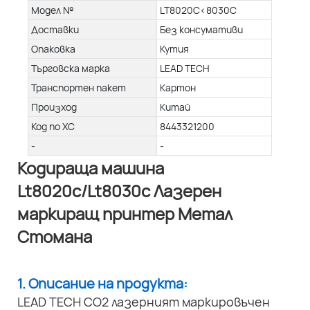
Модел №
LT8020C<8030C
Доставки
Без консумативи
Опаковка
Кутия
Търговска марка
LEAD TECH
Транспортен пакет
Картон
Произход
Китай
Код по ХС
8443321200
-
-
Кодираща машина
Lt8020c/Lt8030c Лазерен
маркиращ принтер Метал
Стомана
1. Описание на продукта:
LEAD TECH CO2 лазерният маркировъчен