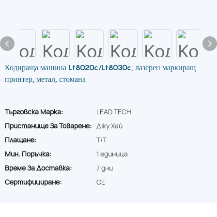
Кодираща машина Lt8020c/Lt8030c, лазерен маркиращ
принтер, метал, стомана
Търговска Марка:
LEAD TECH
Пристанище За Товарене:
Джу Хай
Плащане:
T/T
Мин. Поръчка:
1 единица
Време За Доставка:
7 дни
Сертифициране:
CE