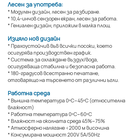
Лесен за употреба:
* Модулен дизайн, лесен за разбиране.
* 10,4-инчов сензорен екран, лесен за работа.
* Гениален дизайн, приложим в малка площ.
Изцяло нов дизайн
* Прахоустойчив във всички посоки, което
осигурява производствен график.
* Система за охлаждане въздух/вода,
осигуряваща стабилна и безопасна работа.
* 180-градусов всестранно печатане,
отговарящо на търсенето от различни ъгли.
Работна среда
* Външна температура 0ºC~45ºC (относителна
влажност)
* Работна температура 0ºC~60ºC
* Влажност на околната среда 45%~75%
* Атмосферно налягане <2000 м височина
* Консумирана мощност 200V 5A/50Hz