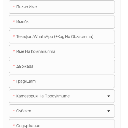
Пълно Име
Имейл
Телефон/WhatsApp (+Код На Областта)
Име На Компанията
Държава
Град/щат
Категория На Продуктите
Субект
Съдържание