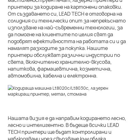
мастиленоструен печат, лазерни принтери и
принтери за кодиране на картонени опаковки.
От създаването си, LEAD TECH е отговорна на
солидния си технически опит за непрекъснато
използване на най-съвременни технологии, за
да помогне на клиентите по целия свят да
подобрят ефективността на работата си и да
намалят разходите за покупка. Нашите
принтери обслужват различни индустрии по
света, включително хранително-вкусова,
напиткова, фармацевтична, козметична,
автомобилна, кабелна и електронна.
Нашата визия е да направим кодирането лесно,
лесно и интелигентно. В бъдеще всички LEAD
TECH принтери ще бъдат контролирани и
наблюдавани чрез свързване към облака.