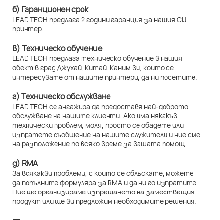
б) Гаранционен срок
LEAD TECH предлага 2 години гаранция за нашия CIJ
принтер.
в) Техническо обучение
LEAD TECH предлага техническо обучение в нашия
обект в град Джухай, Китай. Каним ви, които се
интересувате от нашите принтери, да ни посетите.
г) Техническо обслужване
LEAD TECH се ангажира да предоставя най-доброто
обслужване на нашите клиенти. Ако има някакъв
технически проблем, моля, просто се обадете или
изпратете съобщение на нашите служители и ние сме
на разположение по всяко време за вашата помощ.
д) RMA
За всякакви проблеми, с които се сблъскате, можете
да попълните формуляра за RMA и да ни го изпратите.
Ние ще организираме изпращането на заместващия
продукт или ще ви предложим необходимите решения.