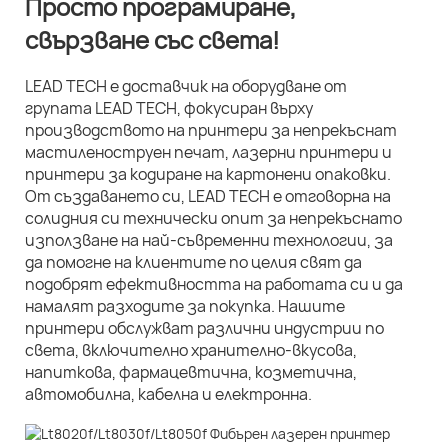
Просто програмиране,
свързване със света!
LEAD TECH е доставчик на оборудване от
групата LEAD TECH, фокусиран върху
производството на принтери за непрекъснат
мастиленоструен печат, лазерни принтери и
принтери за кодиране на картонени опаковки.
От създаването си, LEAD TECH е отговорна на
солидния си технически опит за непрекъснато
използване на най-съвременни технологии, за
да помогне на клиентите по целия свят да
подобрят ефективността на работата си и да
намалят разходите за покупка. Нашите
принтери обслужват различни индустрии по
света, включително хранително-вкусова,
напиткова, фармацевтична, козметична,
автомобилна, кабелна и електронна.