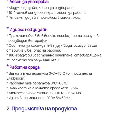
*
Лесен за употреба:
* Модулен дизайн, лесен за разбиране.
* 10,4-инчов сензорен екран, лесен за работа.
* Гениален дизайн, приложим в малка площ.
*
Изцяло нов дизайн:
* Прахоустойчив във всички посоки, което осигурява
производствен график.
* Система за охлаждане въздух/вода, осигуряваща
стабилна и безопасна работа.
* 180-градусов всестранно печатане, отговарящо на
търсенето от различни ъгли.
*
Работна среда
* Външна температура 0ºC~45ºC (относителна
влажност)
* Работна температура 0ºC~60ºC
* Влажност на околната среда 45%~75%
* Атмосферно налягане <2000 м височина
* Изисквана мощност 200V 5A/50Hz
2. Предимства на продукта