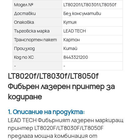
Модел №
LT8020f/LT8030f/LT8050f
Доставки
Без консумативи
Опаковка
Кутия
Търговска марка
LEAD TECH
Транспортен пакет
Картон
Произход
Китай
Код по ХС
8443321200
-
-
LT8020f/LT8030f/LT8050f
Фибърен лазерен принтер за
кодиране
1. Описание на продукта:
LEAD TECH Фибърният лазерен маркиращ
принтер LT8020F/LT8030F/LT8050F
предлага мощна комбинация от