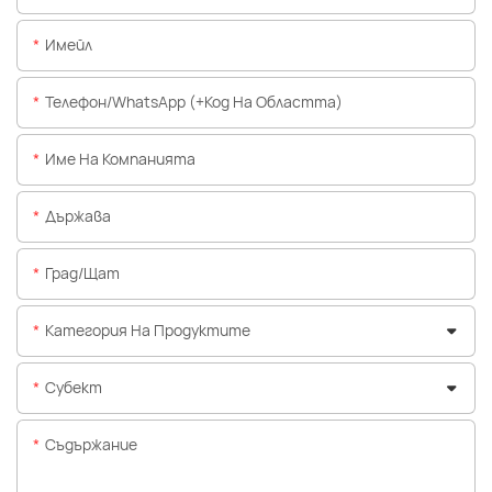
Имейл
Телефон/WhatsApp (+Код На Областта)
Име На Компанията
Държава
Град/щат
Категория На Продуктите
Субект
Съдържание