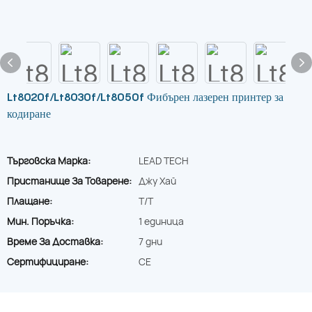
Lt8020f/Lt8030f/Lt8050f Фибърен лазерен принтер за
кодиране
Търговска Марка:
LEAD TECH
Пристанище За Товарене:
Джу Хай
Плащане:
T/T
Мин. Поръчка:
1 единица
Време За Доставка:
7 дни
Сертифициране:
CE