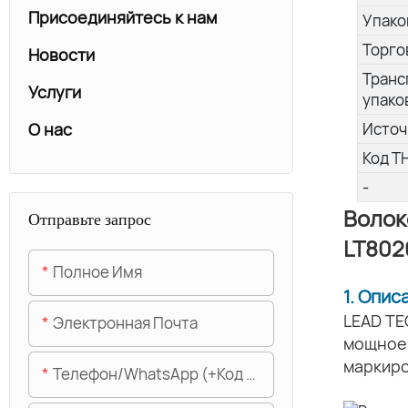
Присоединяйтесь к нам
Упако
Торго
Новости
Транс
Услуги
упако
О нас
Источ
Код Т
-
Волок
Отправьте запрос
LT802
Полное Имя
1. Опис
LEAD TE
Электронная Почта
мощное 
маркиро
Телефон/WhatsApp (+код Области)