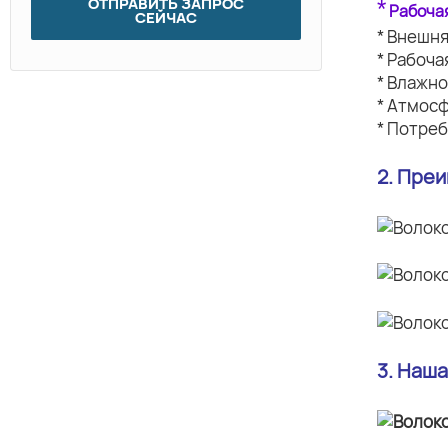
ОТПРАВИТЬ ЗАПРОС
*
Рабоча
СЕЙЧАС
* Внешн
* Рабоч
* Влажн
* Атмос
* Потреб
2. Пре
3. Наш