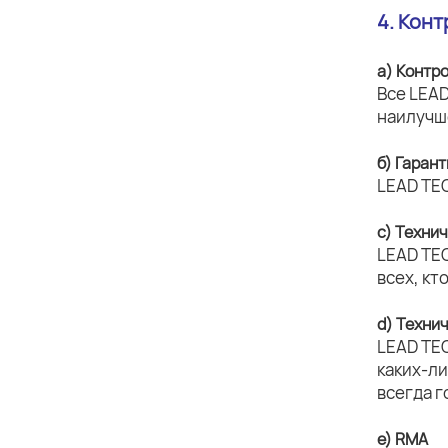
4. Кон
а) Контр
Все LEAD
наилучш
б) Гаран
LEAD TE
c) Техни
LEAD TE
всех, кт
d) Техни
LEAD TE
каких-л
всегда г
e) RMA