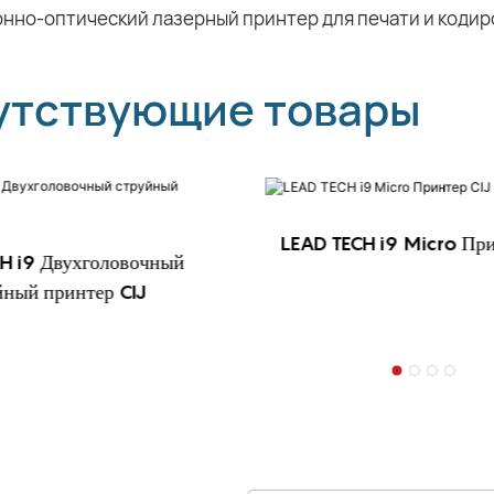
утствующие товары
LEAD TECH i9 Micro При
H i9 Двухголовочный
йный принтер CIJ