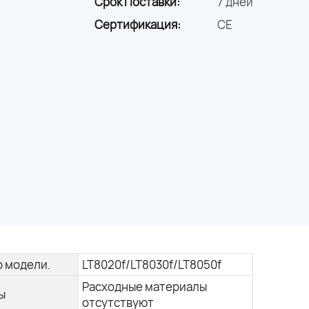
Срок Поставки:
7 дней
Сертификация:
CE
 модели.
LT8020f/LT8030f/LT8050f
Расходные материалы
ы
отсутствуют