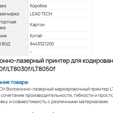
вка
Коробка
вая марка
LEAD TECH
портная
Картон
вка
ник
Китай
Н ВЭД
8443321200
-
онно-лазерный принтер для кодирован
0f/LT8030f/LT8050f
ание товара:
CH Волоконно-лазерный маркировочный принтер L
сочетание производительности, гибкости и прост
вку и совместимость с различными материалами.