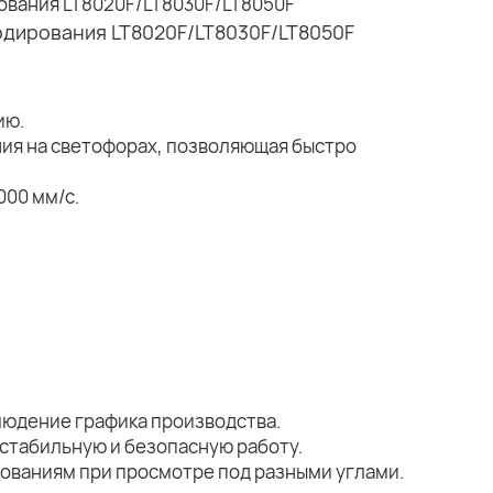
ию.
ия на светофорах, позволяющая быстро
000 мм/с.
людение графика производства.
стабильную и безопасную работу.
ебованиям при просмотре под разными углами.