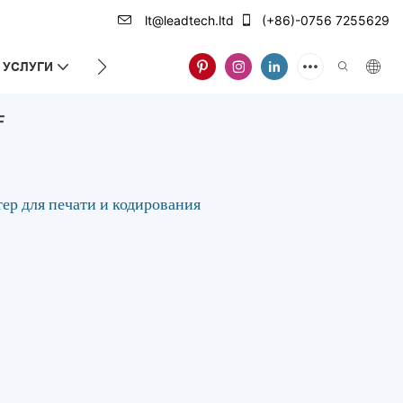
lt@leadtech.ltd
(+86)-0756 7255629
УСЛУГИ
О НАС
F
р для печати и кодирования