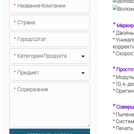
Название Компании
Страна
*
Маркир
* Двойн
Город/штат
* Уника
коррект
* Скорос
Категория Продукта
*
Простот
Предмет
* Модуль
* 10,4-д
Содержание
* Ориги
*
Соверш
* Пылен
* Систе
* Печать