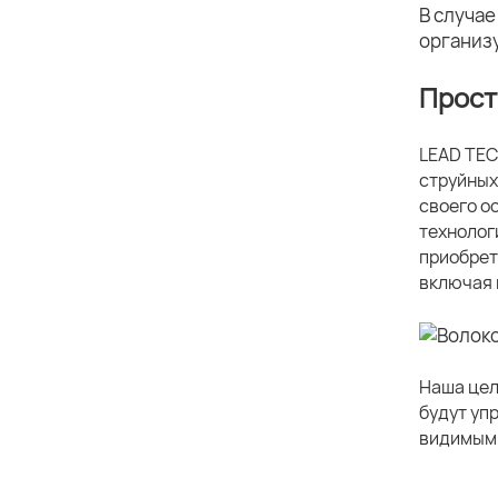
В случае
организ
Прост
LEAD TEC
струйных
своего о
технолог
приобрет
включая 
Наша цел
будут уп
видимым.