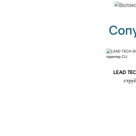
Соп
LEAD TECH i9 STD
LEAD TEC
Высокоскоростной струйный
стру
принтер CIJ