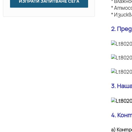
* Влажн
ИЗПРАТИ ЗАПИТВАНЕ СЕГА
* Атмос
* Изиск
2. Пре
3. Наш
4. Кон
а) Контр