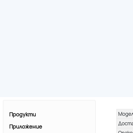
Моде
Продукти
Дост
Приложение
Опако