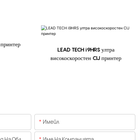
 принтер
LEAD TECH i9HRS ултра
високоскоростен CIJ принтер
Имейл
Областта)
Име На Компанията