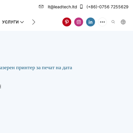
lt@leadtech.ltd
(+86)-0756 7255629
УСЛУГИ
ЗА НАС
ерен принтер за печат на дата
H