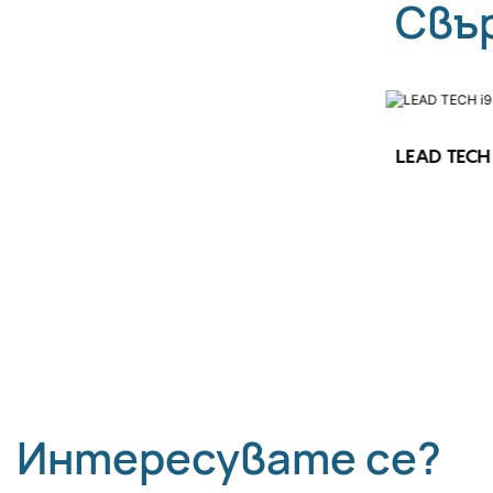
Свъ
LEAD TECH 
LEAD TECH i9 STD Високоскоростен
CIJ принтер
Интересувате се?