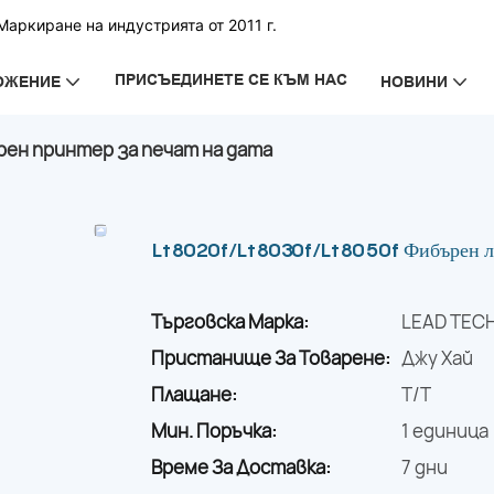
аркиране на индустрията от 2011 г.
ПРИСЪЕДИНЕТЕ СЕ КЪМ НАС
ОЖЕНИЕ
НОВИНИ
рен принтер за печат на дата
Lt8020f/Lt8030f/Lt8050f Фибърен лаз
Търговска Марка:
LEAD TEC
Пристанище За Товарене:
Джу Хай
Плащане:
T/T
Мин. Поръчка:
1 единица
Време За Доставка:
7 дни