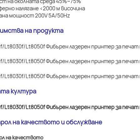
ост на околната среда 45%~75%
ферно налягане <2000 м височина
вана мощност 200V 5A/50Hz
димства на продукта
ата култура
трол на качеството и обслужване
ол на качеството