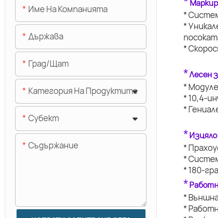
*
Маркир
Име На Компанията
* Систе
* Уникал
Държава
посокат
* Скоро
Град/щат
*
Лесен 
* Модуле
Категория На Продуктите
* 10,4-и
* Гениал
Субект
*
Изцяло
Съдържание
* Прахо
* Систе
* 180-г
*
Работн
* Външн
* Работ