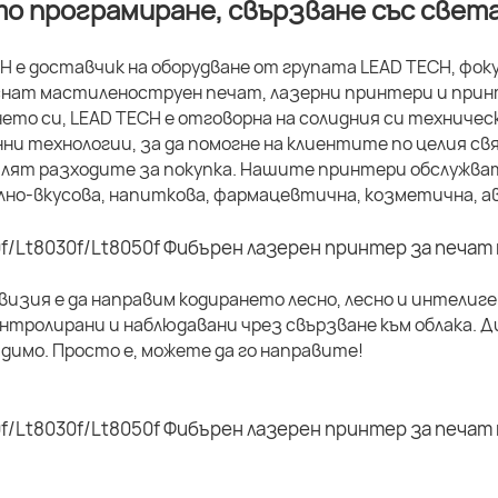
о програмиране, свързване със света
H е доставчик на оборудване от групата LEAD TECH, фо
нат мастиленоструен печат, лазерни принтери и принт
ето си, LEAD TECH е отговорна на солидния си техничес
ни технологии, за да помогне на клиентите по целия 
алят разходите за покупка. Нашите принтери обслужва
но-вкусова, напиткова, фармацевтична, козметична, ав
изия е да направим кодирането лесно, лесно и интелиг
нтролирани и наблюдавани чрез свързване към облака.
димо. Просто е, можете да го направите!