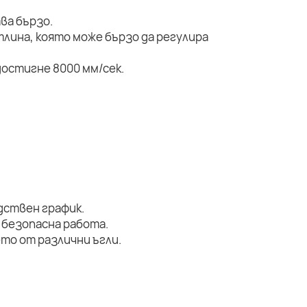
ва бързо.
тлина, която може бързо да регулира
остигне 8000 мм/сек.
дствен график.
 безопасна работа.
то от различни ъгли.