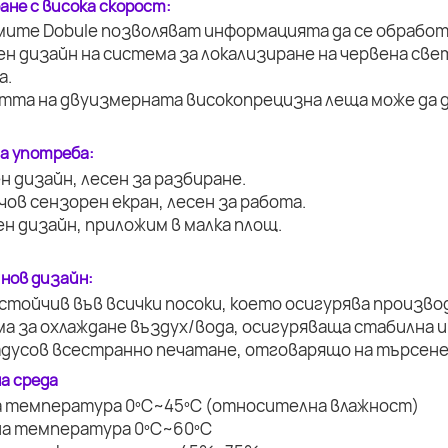
ане с висока скорост:
мите Dobule позволяват информацията да се обработ
ен дизайн на система за локализиране на червена све
а.
стта на двуизмерната високопрецизна леща може да д
за употреба:
н дизайн, лесен за разбиране.
нчов сензорен екран, лесен за работа.
ен дизайн, приложим в малка площ.
 нов дизайн:
устойчив във всички посоки, което осигурява произво
ма за охлаждане въздух/вода, осигуряваща стабилна и
радусов всестранно печатане, отговарящо на търсене
а среда
а температура 0ºC~45ºC (относителна влажност)
на температура 0ºC~60ºC