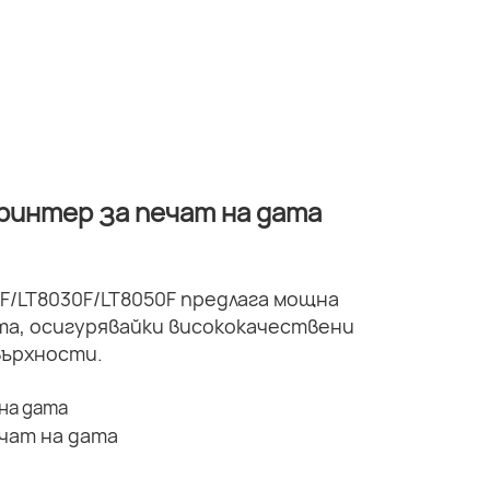
принтер за печат на дата
F/LT8030F/LT8050F предлага мощна
а, осигурявайки висококачествени
върхности.