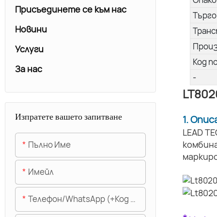
Присъединете се към нас
Търго
Новини
Транс
Прои
Услуги
Код п
За нас
-
LT802
Изпратете вашето запитване
1. Опи
LEAD TE
комбин
Пълно Име
маркиро
Имейл
Телефон/WhatsApp (+Код На Областта)