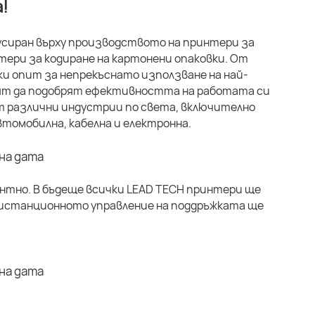
!
кусиран върху производството на принтери за
ери за кодиране на картонени опаковки. От
ки опит за непрекъснато използване на най-
свят да подобрят ефективността на работата си
т различни индустрии по света, включително
томобилна, кабелна и електронна.
ентно. В бъдеще всички LEAD TECH принтери ще
 Дистанционното управление на поддръжката ще