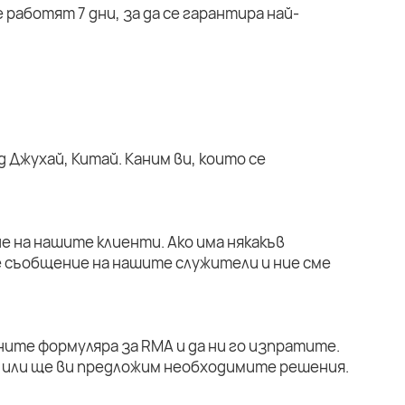
работят 7 дни, за да се гарантира най-
 Джухай, Китай. Каним ви, които се
е на нашите клиенти. Ако има някакъв
е съобщение на нашите служители и ние сме
ните формуляра за RMA и да ни го изпратите.
или ще ви предложим необходимите решения.