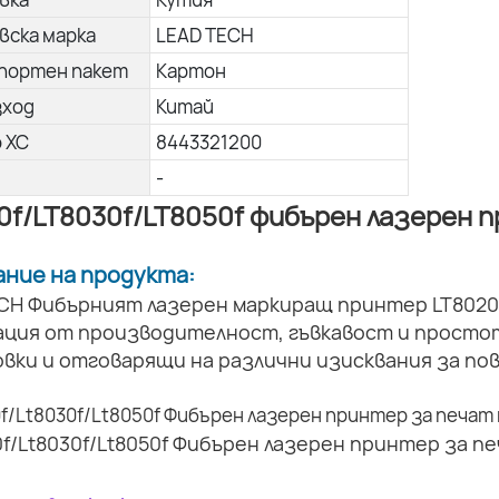
вска марка
LEAD TECH
портен пакет
Картон
зход
Китай
о ХС
8443321200
-
0f/LT8030f/LT8050f фибърен лазерен 
сание на продукта:
CH Фибърният лазерен маркиращ принтер LT8020
ация от производителност, гъвкавост и простот
вки и отговарящи на различни изисквания за по