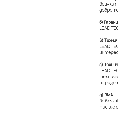
Всички 
доброто
б) Гаран
LEAD TEC
в) Техни
LEAD TEC
интерес
г) Техни
LEAD TE
техниче
на разп
д) RMA
За всяка
Ние ще 