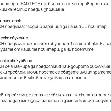
принтери LEAD TECH ще бъдат напълно проверени и ще 
 им качество преди изпращане.
ционен срок
H предлага 2 години гаранция за нашия CIJ принтер.
ческо обучение
H предлага техническо обучение в нашия обект в град
увате от нашите принтери, да ни посетите.
ческо обслужване
CH се ангажира да предоставя най-доброто обслужван
ски проблем, моля, просто се обадете или изпратет
оложение по всяко време за вашата помощ.
кви проблеми, с които се сблъскате, можете да попъл
организираме изпращането на заместващия продукт 