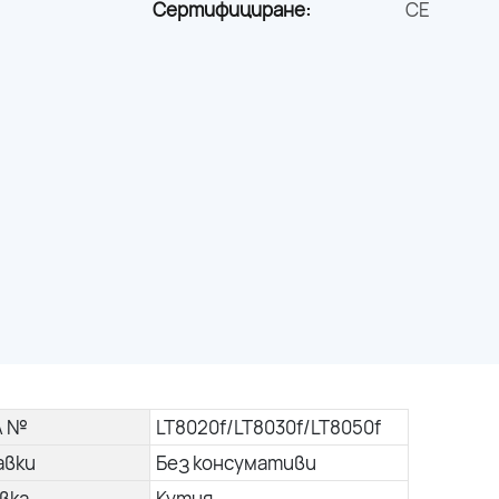
Сертифициране:
CE
л №
LT8020f/LT8030f/LT8050f
авки
Без консумативи
вка
Кутия