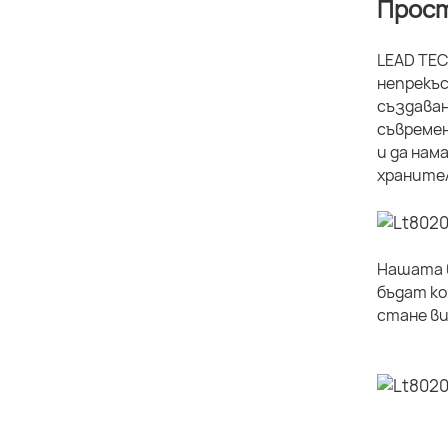
Прост
LEAD TEC
непрекъс
създаван
съвремен
и да нам
хранител
Нашата в
бъдат ко
стане ви