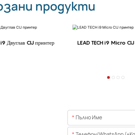
рзани продукти
i9 Двуглав CIJ принтер
LEAD TECH i9 Micro CIJ
Пълно Име
Телефон/WhatsApp (+Код На 