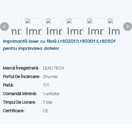
Imprimantă laser cu fibră Lt8020f/Lt8030f/Lt8050f
pentru imprimarea datelor
Marcă Înregistrată:
LEAD TECH
Portul De Încărcare:
Zhu Hai
Plată:
T/T
Comandă Minimă:
1 unitate
Timpul De Livrare:
7 zile
Certificare:
CE