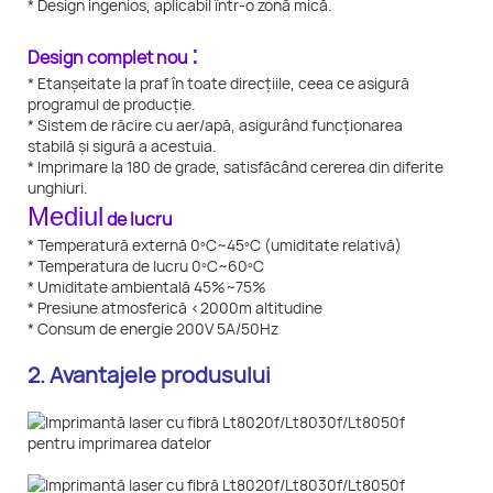
* Design ingenios, aplicabil într-o zonă mică.
:
Design complet nou
* Etanșeitate la praf în toate direcțiile, ceea ce asigură
programul de producție.
* Sistem de răcire cu aer/apă, asigurând funcționarea
stabilă și sigură a acestuia.
* Imprimare la 180 de grade, satisfăcând cererea din diferite
unghiuri.
Mediul
de lucru
* Temperatură externă 0ºC~45ºC (umiditate relativă)
* Temperatura de lucru 0ºC~60ºC
* Umiditate ambientală 45%~75%
* Presiune atmosferică <2000m altitudine
* Consum de energie 200V 5A/50Hz
2. Avantajele produsului