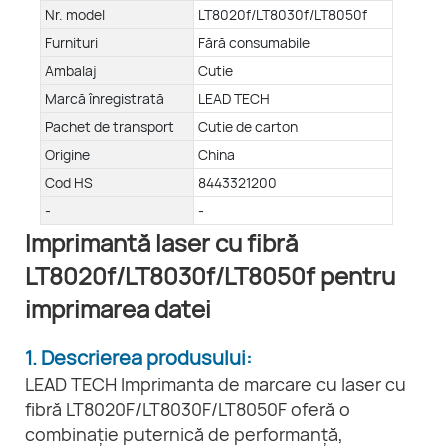
Nr. model
LT8020f/LT8030f/LT8050f
Furnituri
Fără consumabile
Ambalaj
Cutie
Marcă înregistrată
LEAD TECH
Pachet de transport
Cutie de carton
Origine
China
Cod HS
8443321200
-
-
Imprimantă laser cu fibră
LT8020f/LT8030f/LT8050f pentru
imprimarea datei
1. Descrierea produsului:
LEAD TECH Imprimanta de marcare cu laser cu
fibră LT8020F/LT8030F/LT8050F oferă o
combinație puternică de performanță,