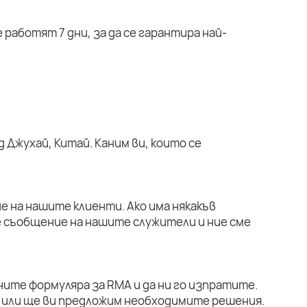
работят 7 дни, за да се гарантира най-
 Джухай, Китай. Каним ви, които се
е на нашите клиенти. Ако има някакъв
е съобщение на нашите служители и ние сме
ните формуляра за RMA и да ни го изпратите.
или ще ви предложим необходимите решения.