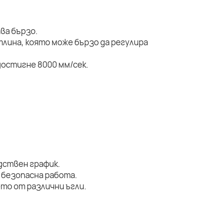
ва бързо.
тлина, която може бързо да регулира
остигне 8000 мм/сек.
дствен график.
 безопасна работа.
то от различни ъгли.