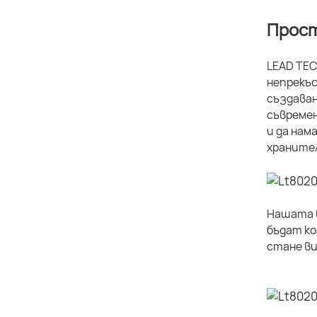
Прост
LEAD TEC
непрекъс
създаван
съвремен
и да нам
хранител
Нашата в
бъдат ко
стане ви