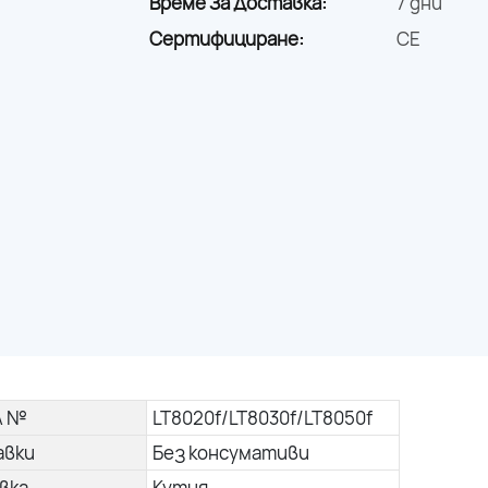
Време За Доставка:
7 дни
Сертифициране:
CE
л №
LT8020f/LT8030f/LT8050f
авки
Без консумативи
вка
Кутия