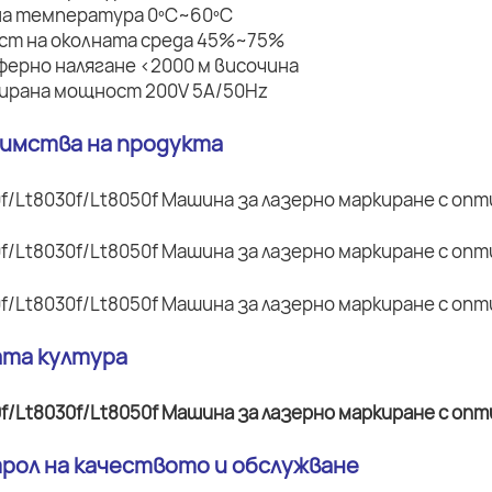
на температура 0ºC~60ºC
ост на околната среда 45%~75%
ферно налягане <2000 м височина
мирана мощност 200V 5A/50Hz
димства на продукта
ата култура
трол на качеството и обслужване