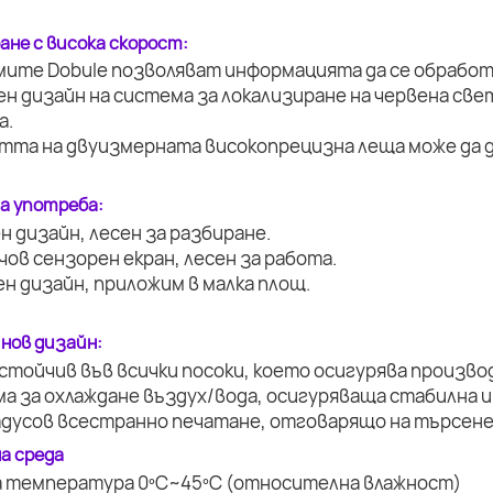
ане с висока скорост:
мите Dobule позволяват информацията да се обработ
ен дизайн на система за локализиране на червена све
а.
стта на двуизмерната високопрецизна леща може да д
за употреба:
н дизайн, лесен за разбиране.
нчов сензорен екран, лесен за работа.
ен дизайн, приложим в малка площ.
 нов дизайн:
устойчив във всички посоки, което осигурява произво
ма за охлаждане въздух/вода, осигуряваща стабилна и
радусов всестранно печатане, отговарящо на търсене
а среда
а температура 0ºC~45ºC (относителна влажност)