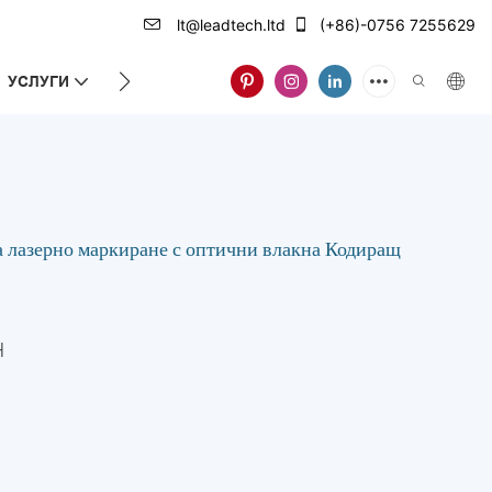
lt@leadtech.ltd
(+86)-0756 7255629
УСЛУГИ
ЗА НАС
лазерно маркиране с оптични влакна Кодиращ
H