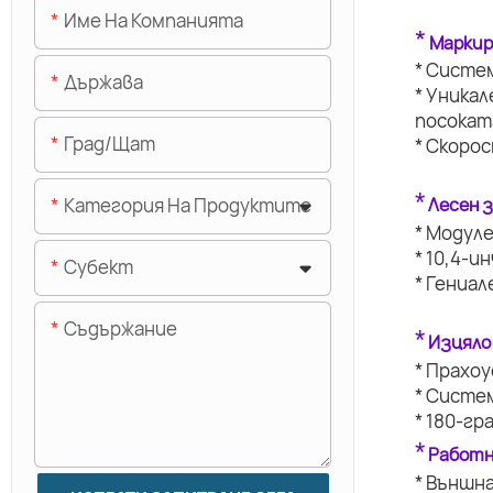
Име На Компанията
*
Маркир
* Систе
Държава
* Уникал
посокат
Град/щат
* Скоро
*
Лесен 
Категория На Продуктите
* Модуле
* 10,4-и
Субект
* Гениал
Съдържание
*
Изцяло
* Прахо
* Систе
* 180-г
*
Работн
* Външн