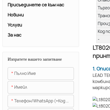
Присъединете се към нас
Търго
Новини
Транс
Прои
Услуги
Код п
За нас
-
LT802
прин
Изпратете вашето запитване
1. Опи
Пълно Име
LEAD TE
комбин
Имейл
маркиро
Телефон/WhatsApp (+Код На Областта)