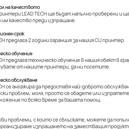
ол на качеството
принтери LEAD TECH ще бъдат напълно проверени и ще 
 им качество преди изпращане.
ционен срок
H предлага 2 години гаранция за нашия CIJ принтер.
ческо обучение
H предлага техническо обучение в нашия обект в град
увате от нашите принтери, да ни посетите.
ческо обслужване
CH се ангажира да предоставя най-доброто обслужван
ски проблем, моля, просто се обадете или изпратет
оложение по всяко време за вашата помощ.
кви проблеми, с които се сблъскате, можете да попъл
организираме изпращането на заместващия продукт 