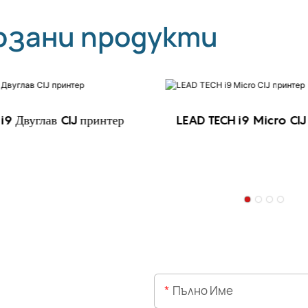
рзани продукти
i9 Двуглав CIJ принтер
LEAD TECH i9 Micro CIJ
Пълно Име