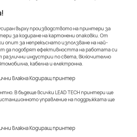
!
кусиран върху производството на принтери за
ери за кодиране на картонени опаковки. От
ки опит за непрекъснато използване на най-
свят да подобрят ефективността на работата си
т различни индустрии по света, включително
томобилна, кабелна и електронна.
ентно. В бъдеще всички LEAD TECH принтери ще
 Дистанционното управление на поддръжката ще