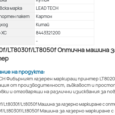
вска марка
LEAD TECH
портен пакет
Картон
зход
Китай
о ХС
8443321200
-
0f/LT8030f/LT8050f Оптична машина з
тер
сание на продукта:
CH Фибърният лазерен маркиращ принтер LT8020
ация от производителност, гъвкавост и простот
вки и отговарящи на различни изисквания за по