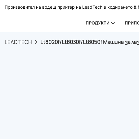
Производител на водещ принтер на LeadTech в кодирането & М
ПРОДУКТИ
ПРИЛ
LEAD TECH
Lt8020f/Lt8030f/Lt8050f Машина за л