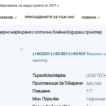
аркиране на индустрията от 2011 г.
ПРИСЪЕДИНЕТЕ СЕ КЪМ НАС
ОЖЕНИЕ
НОВИНИ
азерно маркиране с оптични влакна Кодиращ принтер
Lt8020f/Lt8030f/Lt8050f Машина за 
принтер
Търговска Марка:
LEAD TEC
Пристанище За Товарене:
Джу Хай
Плащане:
T/T
Мин. Поръчка:
1 единица