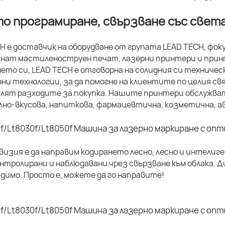
о програмиране, свързване със света
H е доставчик на оборудване от групата LEAD TECH, фо
нат мастиленоструен печат, лазерни принтери и принт
ето си, LEAD TECH е отговорна на солидния си техничес
ни технологии, за да помогне на клиентите по целия 
алят разходите за покупка. Нашите принтери обслужва
но-вкусова, напиткова, фармацевтична, козметична, ав
изия е да направим кодирането лесно, лесно и интелиг
нтролирани и наблюдавани чрез свързване към облака.
димо. Просто е, можете да го направите!