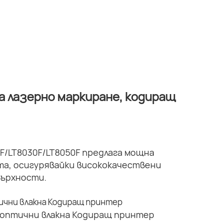
а лазерно маркиране, кодиращ
F/LT8030F/LT8050F предлага мощна
а, осигурявайки висококачествени
върхности.