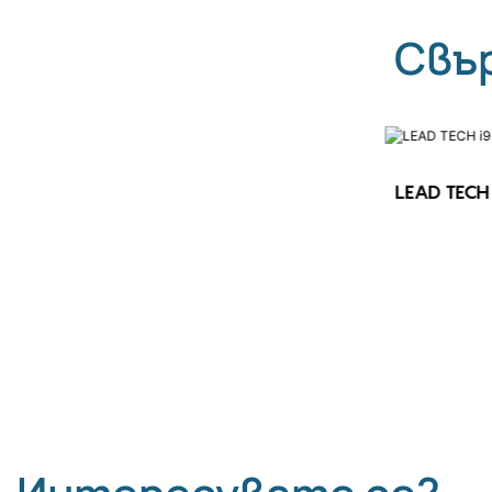
Свъ
LEAD TECH 
LEAD TECH i9 STD Високоскоростен
CIJ принтер