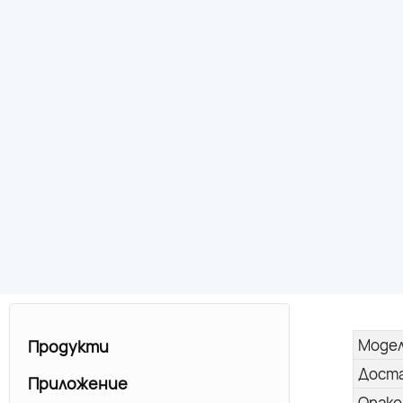
Моде
Продукти
Дост
Приложение
Опако