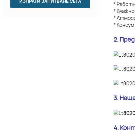
ИЗПРАТИ ЗАПИТВАНЕ СЕГА
* Работ
* Влажн
* Атмос
* Консу
2. Пре
3. Наш
4. Кон