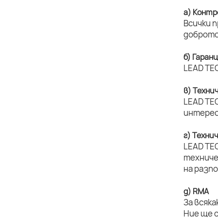
а) Контр
Всички 
доброто
б) Гаран
LEAD TEC
в) Техни
LEAD TEC
интерес
г) Техни
LEAD TE
техниче
на разп
д) RMA
За всяка
Ние ще 