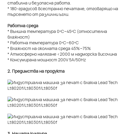
стабилна и безопасна работа.
* 180-градусов всестранно печатане, отговарящо на
търсенето от различни ъгли.
Работна среда
* Външна температура 0ºC~45ºC (относителна
влажност)
* Работна температура 0ºC~60ºC
* Влажност на околната среда 45%~75%
* Атмосферно налягане <2000 м надморска височина
* Консумирана мощност 200V 5A/50Hz
2. Предимства на продукта
3. Нашата култура