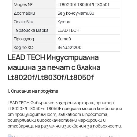
Модел №
LT8020f/LT8030f/LT8050f
Доставки
Без консумативи
Опаковка
Кутия
Търговска марка
LEAD TECH
Произход
Китай
Код по ХС
8443321200
LEAD TECH Индустриална
машина за печат с влакна
Lt8020f/Lt8030f/Lt8050f
1. Описание на продукта
LEAD TECH Фибърният лазерен маркиращ принтер
LT8020F/LT8030F/LT8050F предлага мощна комбинация
от производителност, гъвкавост и простота,
осигурявайки висококачествени маркировки и
отговарящи на различни изисквания за повърхности.