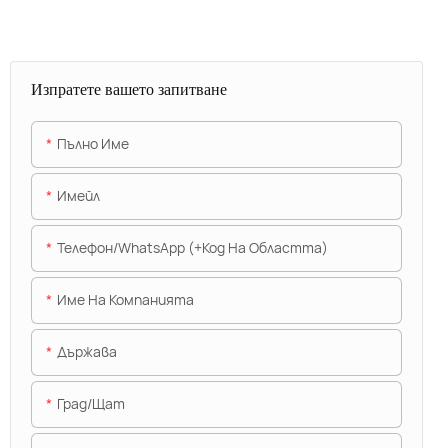
Изпратете вашето запитване
Пълно Име
Имейл
Телефон/WhatsApp (+Код На Областта)
Име На Компанията
Държава
Град/щат