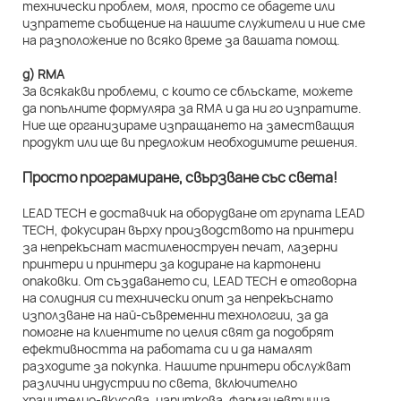
технически проблем, моля, просто се обадете или
изпратете съобщение на нашите служители и ние сме
на разположение по всяко време за вашата помощ.
д) RMA
За всякакви проблеми, с които се сблъскате, можете
да попълните формуляра за RMA и да ни го изпратите.
Ние ще организираме изпращането на заместващия
продукт или ще ви предложим необходимите решения.
Просто програмиране, свързване със света!
LEAD TECH е доставчик на оборудване от групата LEAD
TECH, фокусиран върху производството на принтери
за непрекъснат мастиленоструен печат, лазерни
принтери и принтери за кодиране на картонени
опаковки. От създаването си, LEAD TECH е отговорна
на солидния си технически опит за непрекъснато
използване на най-съвременни технологии, за да
помогне на клиентите по целия свят да подобрят
ефективността на работата си и да намалят
разходите за покупка. Нашите принтери обслужват
различни индустрии по света, включително
хранително-вкусова, напиткова, фармацевтична,