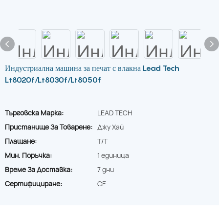
Индустриална машина за печат с влакна Lead Tech
Lt8020f/Lt8030f/Lt8050f
Търговска Марка:
LEAD TECH
Пристанище За Товарене:
Джу Хай
Плащане:
T/T
Мин. Поръчка:
1 единица
Време За Доставка:
7 дни
Сертифициране:
CE