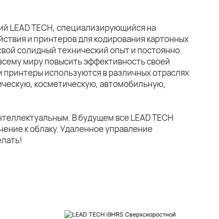
ний LEAD TECH, специализирующийся на
йствия и принтеров для кодирования картонных
свой солидный технический опыт и постоянно
всему миру повысить эффективность своей
и принтеры используются в различных отраслях
ическую, косметическую, автомобильную,
нтеллектуальным. В будущем все LEAD TECH
чение к облаку. Удаленное управление
елать!