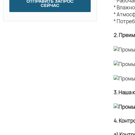
* Рабоч
ОТПРАВИТЬ ЗАПРОС
СЕЙЧАС
* Влажн
* Атмос
* Потреб
2. Преи
3. Наша 
4. Контр
а) Контр