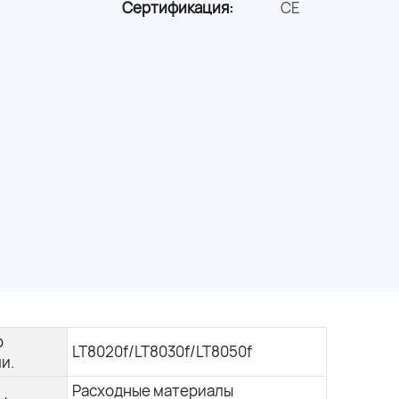
Сертификация:
CE
р
LT8020f/LT8030f/LT8050f
и.
Расходные материалы