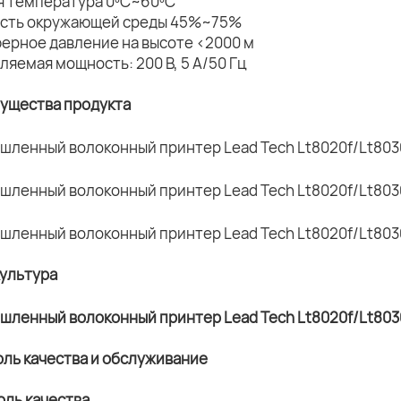
ая температура 0ºC~60ºC
ость окружающей среды 45%~75%
ферное давление на высоте <2000 м
ляемая мощность: 200 В, 5 А/50 Гц
мущества продукта
культура
оль качества и обслуживание
оль качества