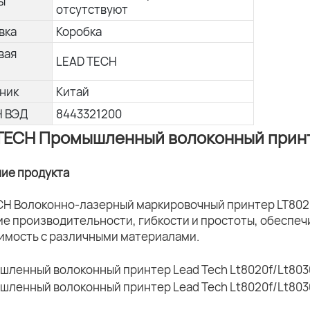
ы
отсутствуют
вка
Коробка
вая
LEAD TECH
ник
Китай
Н ВЭД
8443321200
TECH Промышленный волоконный принте
ние продукта
CH Волоконно-лазерный маркировочный принтер LT802
ие производительности, гибкости и простоты, обеспеч
имость с различными материалами.