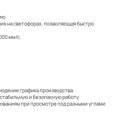
ию.
ия на светофорах, позволяющая быстро
000 мм/с.
людение графика производства.
стабильную и безопасную работу.
ебованиям при просмотре под разными углами.