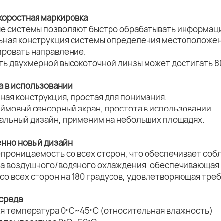
коростная маркировка
ые системы позволяют быстро обрабатывать информац
льная конструкция системы определения местоположен
ировать направление.
ть двухмерной высокоточной линзы может достигать 8
а в использовании
ная конструкция, простая для понимания.
юймовый сенсорный экран, простота в использовании.
нальный дизайн, применим на небольших площадях.
нно новый дизайн
епроницаемость со всех сторон, что обеспечивает соб
ма воздушного/водяного охлаждения, обеспечивающая 
 со всех сторон на 180 градусов, удовлетворяющая тр
 среда
яя температура 0ºC~45ºC (относительная влажность)