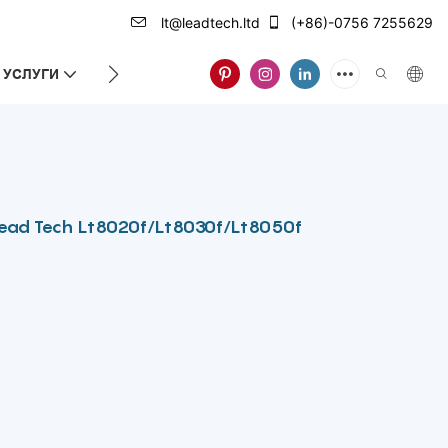
lt@leadtech.ltd
(+86)-0756 7255629
УСЛУГИ
О НАС
Lead Tech Lt8020f/Lt8030f/Lt8050f