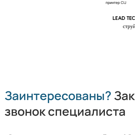
LEAD TECH i9 STD
LEAD TEC
Высокоскоростной струйный
стру
принтер CIJ
Заинтересованы?
Зак
звонок специалиста