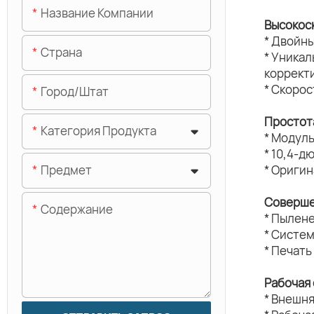
Название Компании
Высокос
* Двойн
Страна
* Уника
коррект
* Скорос
Город/штат
Простот
Категория Продукта
* Модуль
* 10,4-д
Предмет
* Ориги
Соверше
Содержание
* Пылен
* Систе
* Печать
Рабочая
* Внешн