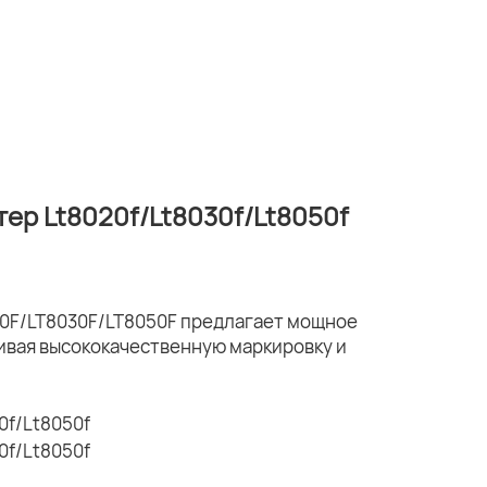
р Lt8020f/Lt8030f/Lt8050f
0F/LT8030F/LT8050F предлагает мощное
ивая высококачественную маркировку и