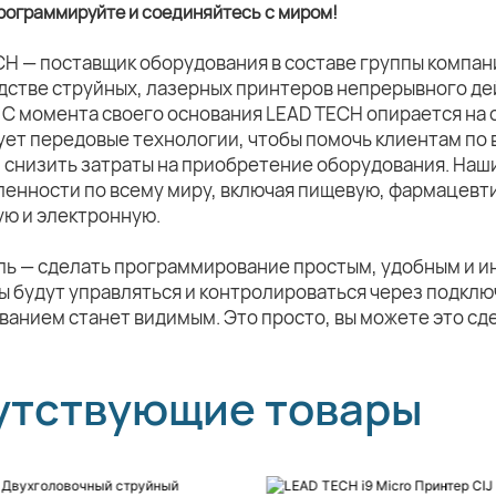
рограммируйте и соединяйтесь с миром!
CH — поставщик оборудования в составе группы компа
дстве струйных, лазерных принтеров непрерывного де
 С момента своего основания LEAD TECH опирается на 
ует передовые технологии, чтобы помочь клиентам по 
и снизить затраты на приобретение оборудования. Наш
енности по всему миру, включая пищевую, фармацевт
ую и электронную.
ль — сделать программирование простым, удобным и и
 будут управляться и контролироваться через подклю
анием станет видимым. Это просто, вы можете это сд
утствующие товары