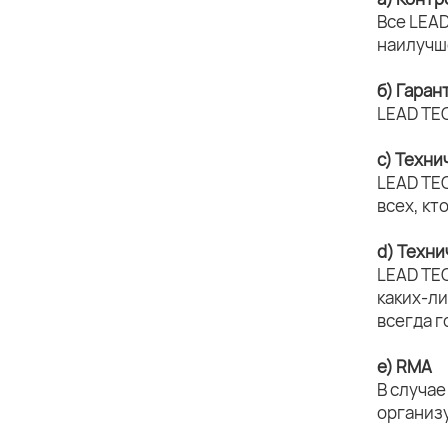
Все LEAD
наилучш
б) Гара
LEAD TE
c) Техни
LEAD TE
всех, кт
d) Техн
LEAD TE
каких-л
всегда г
e) RMA
В случае
организ