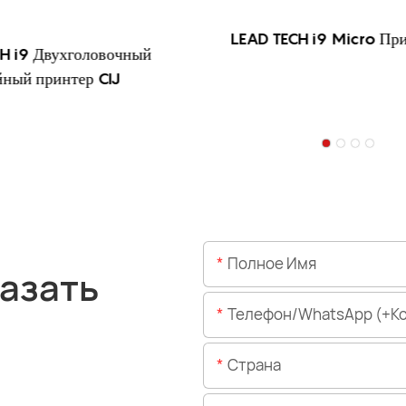
LEAD TECH i9 Micro При
H i9 Двухголовочный
йный принтер CIJ
Полное Имя
азать
Телефон/WhatsApp (+код 
Страна