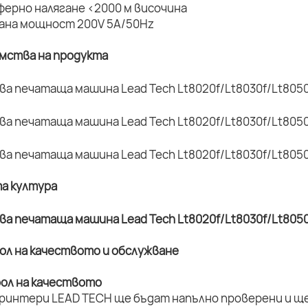
ферно налягане <2000 м височина
вана мощност 200V 5A/50Hz
имства на продукта
та култура
рол на качеството и обслужване
рол на качеството
принтери LEAD TECH ще бъдат напълно проверени и ще 