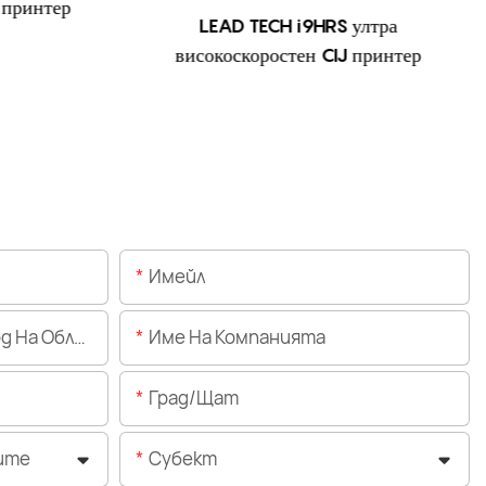
 принтер
LEAD TECH i9HRS ултра
високоскоростен CIJ принтер
Имейл
Областта)
Име На Компанията
Град/щат
ите
Субект