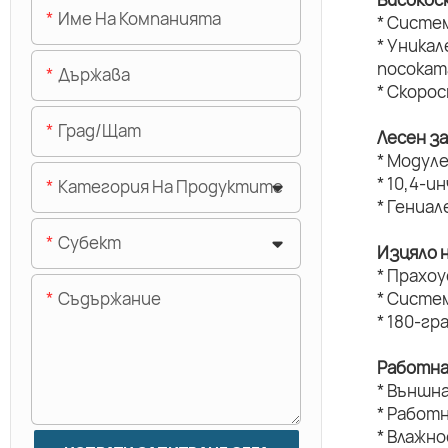
Име На Компанията
* Систе
* Уникал
посокат
Държава
* Скоро
Град/щат
Лесен з
* Модуле
* 10,4-и
Категория На Продуктите
* Гениал
Субект
Изцяло 
* Прахо
Съдържание
* Систе
* 180-г
Работна
* Външн
* Работ
* Влажн