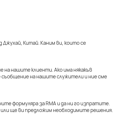
 Джухай, Китай. Каним ви, които се
е на нашите клиенти. Ако има някакъв
е съобщение на нашите служители и ние сме
ните формуляра за RMA и да ни го изпратите.
или ще ви предложим необходимите решения.