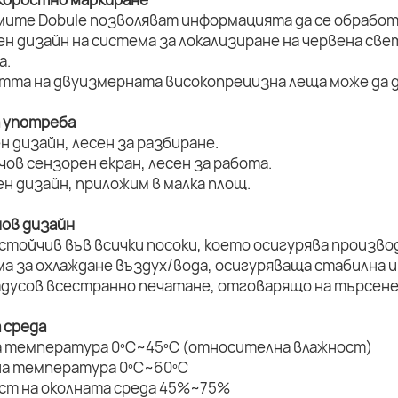
мите Dobule позволяват информацията да се обработ
ен дизайн на система за локализиране на червена све
а.
стта на двуизмерната високопрецизна леща може да д
а употреба
н дизайн, лесен за разбиране.
нчов сензорен екран, лесен за работа.
ен дизайн, приложим в малка площ.
нов дизайн
устойчив във всички посоки, което осигурява произво
ма за охлаждане въздух/вода, осигуряваща стабилна и
радусов всестранно печатане, отговарящо на търсене
 среда
а температура 0ºC~45ºC (относителна влажност)
на температура 0ºC~60ºC
ост на околната среда 45%~75%