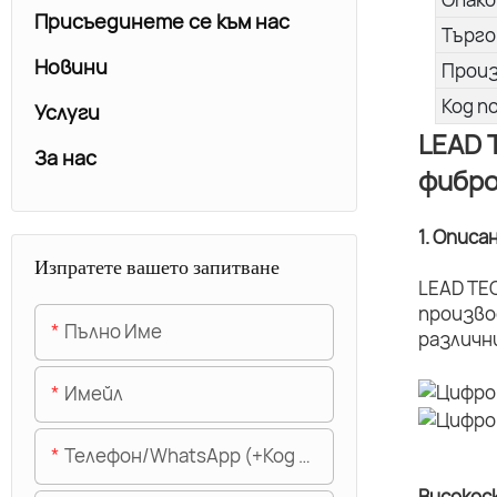
Присъединете се към нас
Търго
Новини
Прои
Код п
Услуги
LEAD 
За нас
фибро
1. Описа
Изпратете вашето запитване
LEAD TE
произво
Пълно Име
различн
Имейл
Телефон/WhatsApp (+Код На Областта)
Високос