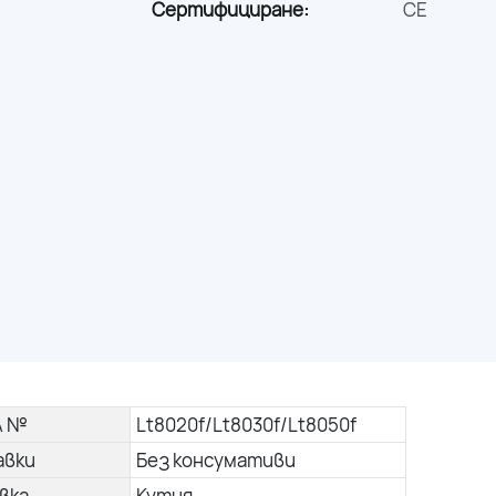
Сертифициране:
CE
л №
Lt8020f/Lt8030f/Lt8050f
авки
Без консумативи
вка
Кутия