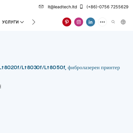
lt@leadtech.ltd
(+86)-0756 7255629
УСЛУГИ
ЗА НАС
Lt8020f/Lt8030f/Lt8050f, фибролазерен принтер
H