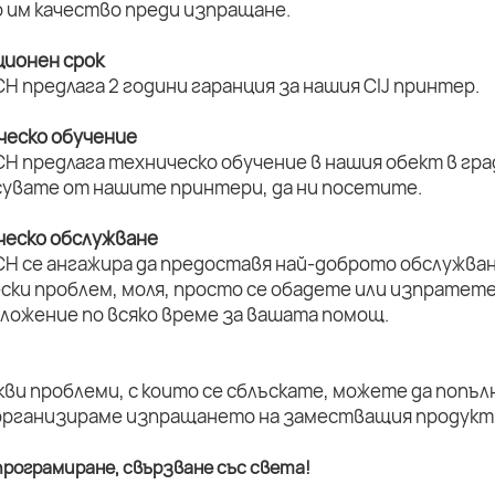
 им качество преди изпращане.
ционен срок
H предлага 2 години гаранция за нашия CIJ принтер.
ическо обучение
H предлага техническо обучение в нашия обект в град
увате от нашите принтери, да ни посетите.
ическо обслужване
CH се ангажира да предоставя най-доброто обслужван
ски проблем, моля, просто се обадете или изпратет
оложение по всяко време за вашата помощ.
кви проблеми, с които се сблъскате, можете да попъл
организираме изпращането на заместващия продукт 
рограмиране, свързване със света!