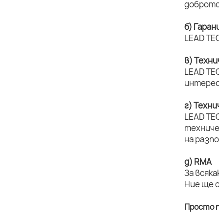
доброто
б) Гаран
LEAD TEC
в) Техн
LEAD TEC
интерес
г) Техн
LEAD TE
техниче
на разп
д) RMA
За всяка
Ние ще 
Просто п