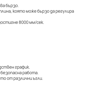
ва бързо.
тлина, която може бързо да регулира
остигне 8000 мм/сек.
дствен график.
 безопасна работа.
то от различни ъгли.