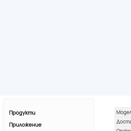
Моде
Продукти
Дост
Приложение
Опако