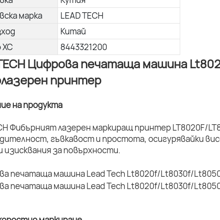
вска марка
LEAD TECH
зход
Китай
о ХС
8443321200
TECH Цифрова печатаща машина Lt8020
лазерен принтер
ние на продукта
CH Фибърният лазерен маркиращ принтер LT8020F/LT8
дителност, гъвкавост и простота, осигурявайки вис
и изисквания за повърхности.
коростно маркиране