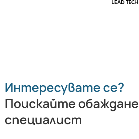
LEAD TECH 
LEAD TECH i9 STD Високоскоростен
CIJ принтер
Интересувате се?
Поискайте обаждане
специалист