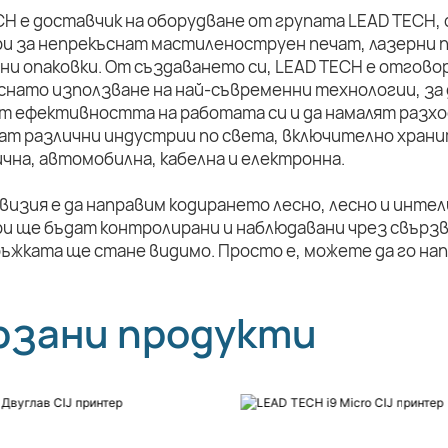
CH е доставчик на оборудване от групата LEAD TECH,
и за непрекъснат мастиленоструен печат, лазерни п
ни опаковки. От създаването си, LEAD TECH е отговор
снато използване на най-съвременни технологии, за 
т ефективността на работата си и да намалят разхо
ат различни индустрии по света, включително храни
чна, автомобилна, кабелна и електронна.
визия е да направим кодирането лесно, лесно и инте
и ще бъдат контролирани и наблюдавани чрез свързв
ръжката ще стане видимо. Просто е, можете да го на
рзани продукти