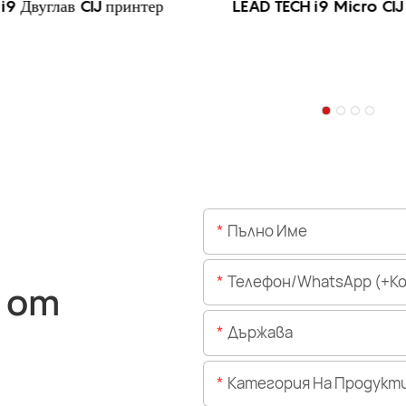
i9 Двуглав CIJ принтер
LEAD TECH i9 Micro CIJ
Пълно Име
Телефон/WhatsApp (+Код На 
 от
Държава
Категория На Продукт