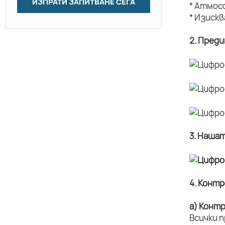
ИЗПРАТИ ЗАПИТВАНЕ СЕГА
* Атмос
* Изиск
2. Пред
3. Наша
4. Конт
а) Конт
Всички 