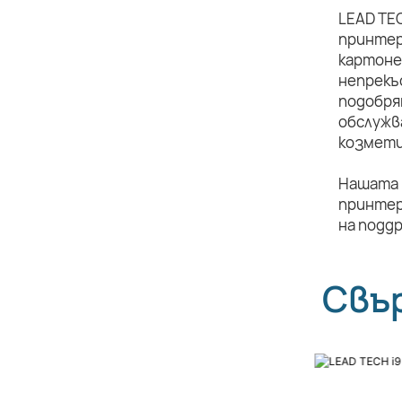
LEAD TE
принтер
картоне
непрекъ
подобря
обслужв
козмети
Нашата 
принтер
на подд
Свъ