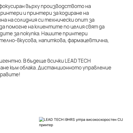
 фокусиран върху производството на
ринтери и принтери за кодиране на
на на солидния си технически опит за
да помогне на клиентите по целия свят да
дите за покупка. Нашите принтери
телно-вкусова, напиткова, фармацевтична,
лигентно. В бъдеще всички LEAD TECH
ане към облака. Дистанционното управление
правите!