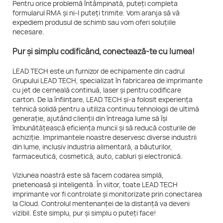
Pentru orice problemă întâmpinată, puteți completa
formularul RMA și ni-l puteți trimite. Vom aranja să vă
expediem produsul de schimb sau vom oferi soluțiile
necesare.
Pur și simplu codificând, conectează-te cu lumea!
LEAD TECH este un furnizor de echipamente din cadrul
Grupului LEAD TECH, specializat în fabricarea de imprimante
cu jet de cerneală continuă, laser și pentru codificare
carton. De la înființare, LEAD TECH și-a folosit experiența
tehnică solidă pentru a utiliza continuu tehnologii de ultimă
generație, ajutând clienții din întreaga lume să își
îmbunătățească eficiența muncii și să reducă costurile de
achiziție. Imprimantele noastre deservesc diverse industrii
din lume, inclusiv industria alimentară, a băuturilor,
farmaceutică, cosmetică, auto, cabluri și electronică.
Viziunea noastră este să facem codarea simplă,
prietenoasă și inteligentă. În viitor, toate LEAD TECH
imprimante vor fi controlate și monitorizate prin conectarea
la Cloud. Controlul mentenanței de la distanță va deveni
vizibil. Este simplu, pur și simplu o puteți face!