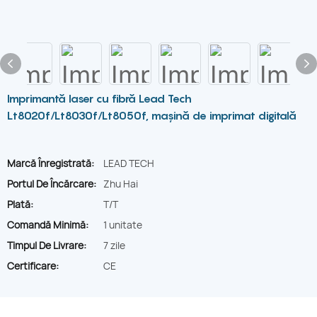
Imprimantă laser cu fibră Lead Tech
Lt8020f/Lt8030f/Lt8050f, mașină de imprimat digitală
Marcă Înregistrată:
LEAD TECH
Portul De Încărcare:
Zhu Hai
Plată:
T/T
Comandă Minimă:
1 unitate
Timpul De Livrare:
7 zile
Certificare:
CE