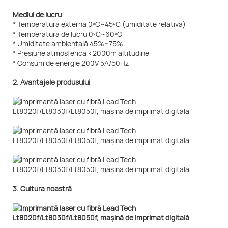
Mediul de lucru
* Temperatură externă 0ºC~45ºC (umiditate relativă)
* Temperatura de lucru 0ºC~60ºC
* Umiditate ambientală 45%~75%
* Presiune atmosferică <2000m altitudine
* Consum de energie 200V 5A/50Hz
2. Avantajele produsului
3. Cultura noastră