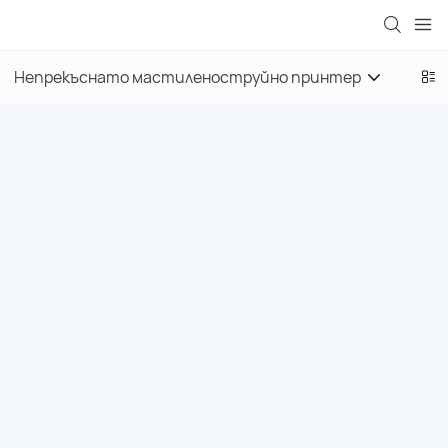
Непрекъснато мастиленоструйно принтер
Маши