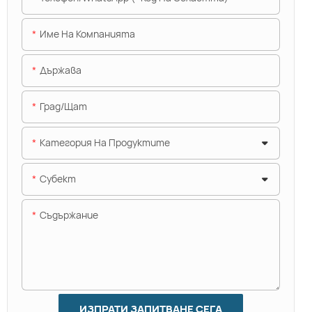
Име На Компанията
Държава
Град/щат
Категория На Продуктите
Субект
Съдържание
ИЗПРАТИ ЗАПИТВАНЕ СЕГА