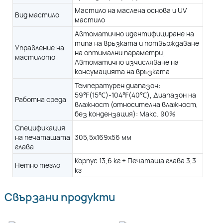
ндензация): Макс. 90%
Мастило на маслена основа и UV
Вид мастило
мастило
375,5x169x56 мм
Автоматично идентифициране на
типа на връзката и потвърждаване
Управление на
на оптимални параметри;
кг
Корпус 13,6 кг + Печатаща глава 3,6 кг
мастилото
Автоматично изчисляване на
консумацията на връзката
Температурен диапазон:
59℉(15℃)-104℉(40℃), Диапазон на
Работна среда
влажност (относителна влажност,
без кондензация): Макс. 90%
Спецификация
на печатащата
305,5x169x56 мм
глава
Корпус 13,6 кг + Печатаща глава 3,3
Нетно тегло
кг
Свързани продукти