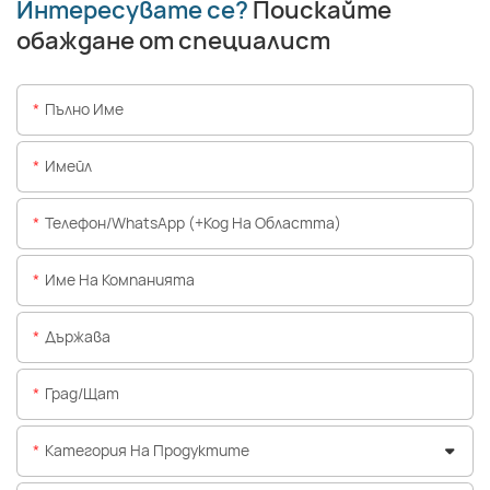
Интересувате се?
Поискайте
със система за UV
втвърдяване за
обаждане от специалист
приложения върху
непорести
повърхности.
Пълно Име
Имейл
Телефон/WhatsApp (+Код На Областта)
Име На Компанията
Държава
Град/щат
Категория На Продуктите