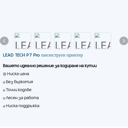
LEAD TECH P7 Pro пиезоструен принтер
Вашето идеално решение за кодиране на кутии
◎ Ниска цена
Без бъркотия
◎
Точни кодове
◎
Лесен за работа
◎
Ниска поддръжка
◎