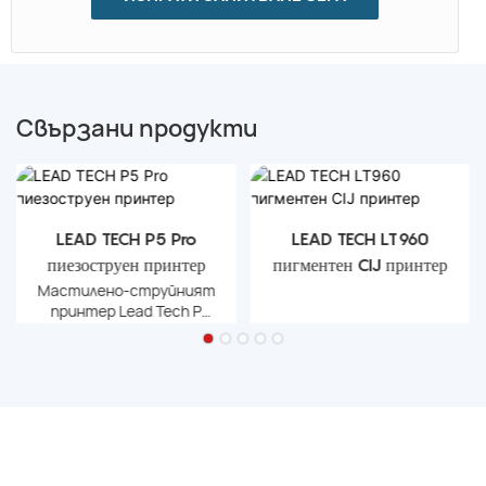
Свързани продукти
LEAD TECH P5 Pro
LEAD TECH LT960
пиезоструен принтер
пигментен CIJ принтер
Мастилено-струйният
принтер Lead Tech P
Series PIJ (Pizeo inkjet) с
висока резолюция има
опции за свързване с
Konika 512 (P3), Ricoh
MH5420 (P5) и Seiko 510
(P7) към печатаща глава
поотделно. Също така
има опция за свързване