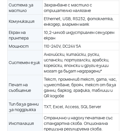
подходяща както за UV мастило, така и за мастило на
Система за
Захранване с мастило с
232, фотоклетка, енкодер, алармен маяк
мастило
отрицателно налягане
система за постоянно нагряване, осигуряваща стабилност
Ethernet, USB, RS232, фотоклетка,
в индустриален сензорен екран
Комуникация
енкодер, алармен маяк
110-240V, DC24V 5A
Екран на
10,2-инчов индустриален сензорен
завода на клиента.
принтера
екран
ртугалски, арабски, корейски, японски и други езици могат да
 низходящ печат.
Мощност
110-240V, DC24V 5A
бъдат надградени*
Английски, китайски, руски,
стване, брояч, текст от база данни, баркод, графика, таблици
баркодове, QR кодове, дата/час, смени, броячи, графики,
испански, португалски, арабски,
Системен език
и QR кодове
корейски, японски и други езици
могат да бъдат надградени*
 Excel, Access, SQL Server
Текст, променлив текст, дата, час,
Печат на
изместване, брояч, текст от база
орести приложения
съобщение
данни, баркод, графика, таблици и
дане
андартна скоба. Опционална прецизна регулируема скоба.
QR кодове
 на продукта
а маслена основа и UV мастило
Тип база данни
TXT, Excel, Access, SQL Server
за поддръжка
 на връзката и потвърждаване на оптимални параметри;
Странично и надолу печатане със
сляване на консумацията на връзката
Инсталация
стандартна скоба. Опционална
прецизна регулируема скоба.
℉(40℃), Диапазон на влажност (относителна влажност, без