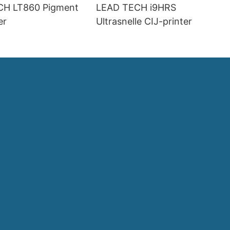
CH LT860 Pigment
LEAD TECH i9HRS
er
Ultrasnelle CIJ-printer
d