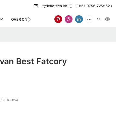
lt@leadtech.ltd
(+86)-0756 7255629
OVER ONS
 van Best Fatcory
/60Hz 60VA