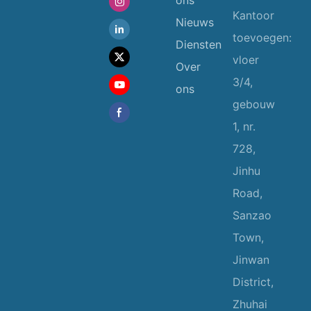
Kantoor
Nieuws
toevoegen:
Diensten
vloer
Over
3/4,
ons
gebouw
1, nr.
728,
Jinhu
Road,
Sanzao
Town,
Jinwan
District,
Zhuhai