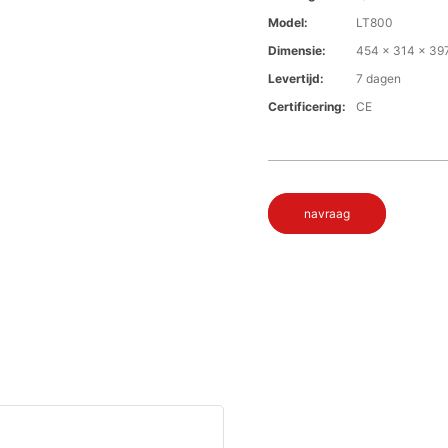
Model:
LT800
Dimensie:
454 x 314 x 39
Levertijd:
7 dagen
Certificering:
CE
navraag