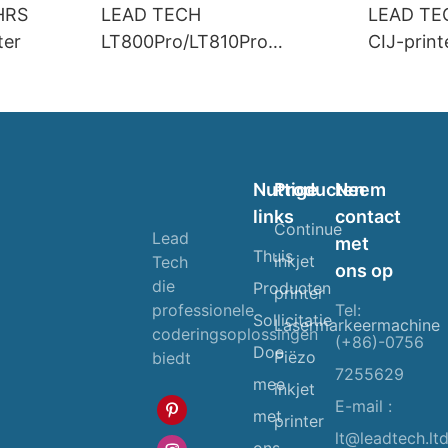
HRS
LEAD TECH
LEAD TE
ter
LT800Pro/LT810Pro
CIJ-print
hogesnelheids-CIJ-printer
Nuttige
Producten
Neem
links
contact
Continue
Lead
met
Thuis
inkjet
Tech
ons op
die
Producten
printer
Tel:
professionele
Sollicitatie
Lasermarkeermachine
coderingsoplossingen
(+86)-0756
Doe
Piëzo
biedt
7255629
mee
inkjet
E-mail :
met
printer
lt@leadtech.lt
ons