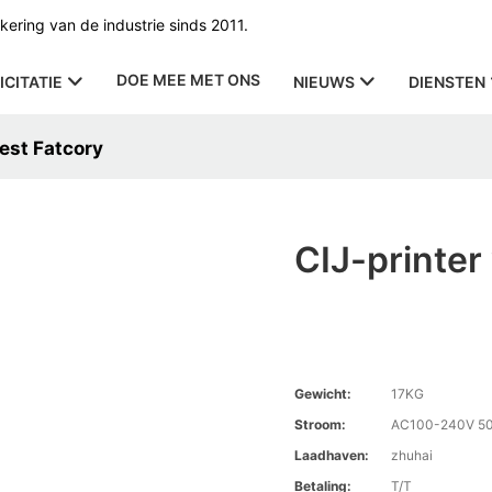
ering van de industrie sinds 2011.
DOE MEE MET ONS
ICITATIE
NIEUWS
DIENSTEN
Best Fatcory
CIJ-printer
Gewicht:
17KG
Stroom:
AC100-240V 50
Laadhaven:
zhuhai
Betaling:
T/T