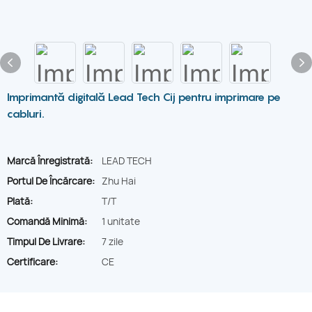
Imprimantă digitală Lead Tech Cij pentru imprimare pe
cabluri.
Marcă Înregistrată:
LEAD TECH
Portul De Încărcare:
Zhu Hai
Plată:
T/T
Comandă Minimă:
1 unitate
Timpul De Livrare:
7 zile
Certificare:
CE