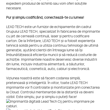
expediem produsul de schimb sau vom oferi soluțiile
necesare.
Pur și simplu codificând, conectează-te cu lumea!
LEAD TECH este un furnizor de echipamente din cadrul
Grupului LEAD TECH, specializat în fabricarea de imprimante
cu jet de cerneală continuă, laser și pentru codificare
carton. De la înființare, LEAD TECH și-a folosit experiența
tehnică solidă pentru a utiliza continuu tehnologii de ultimă
generație, ajutând clienții din întreaga lume să își
îmbunătățească eficiența muncii și să reducă costurile de
achiziție. Imprimantele noastre deservesc diverse industrii
din lume, inclusiv industria alimentară, a băuturilor,
farmaceutică, cosmetică, auto, cabluri și electronică.
Viziunea noastră este să facem codarea simplă,
prietenoasă și inteligentă. În viitor, toate LEAD TECH
imprimante vor fi controlate și monitorizate prin conectarea
la Cloud. Controlul mentenanței de la distanță va deveni
vizibil. Este simplu, pur și simplu o puteți face!