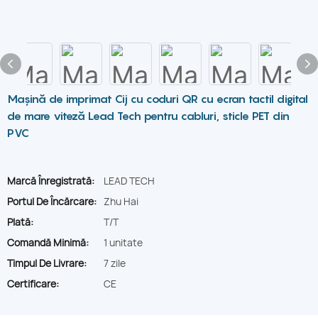
Mașină de imprimat Cij cu coduri QR cu ecran tactil digital
de mare viteză Lead Tech pentru cabluri, sticle PET din
PVC
Marcă Înregistrată:
LEAD TECH
Portul De Încărcare:
Zhu Hai
Plată:
T/T
Comandă Minimă:
1 unitate
Timpul De Livrare:
7 zile
Certificare:
CE