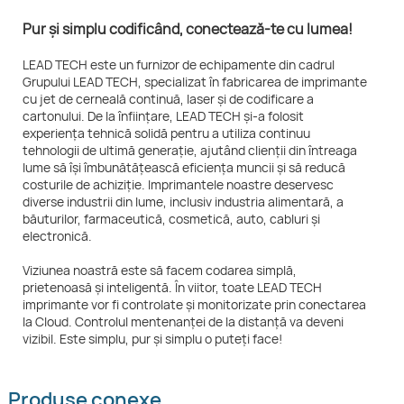
Pur și simplu codificând, conectează-te cu lumea!
LEAD TECH este un furnizor de echipamente din cadrul
Grupului LEAD TECH, specializat în fabricarea de imprimante
cu jet de cerneală continuă, laser și de codificare a
cartonului. De la înființare, LEAD TECH și-a folosit
experiența tehnică solidă pentru a utiliza continuu
tehnologii de ultimă generație, ajutând clienții din întreaga
lume să își îmbunătățească eficiența muncii și să reducă
costurile de achiziție. Imprimantele noastre deservesc
diverse industrii din lume, inclusiv industria alimentară, a
băuturilor, farmaceutică, cosmetică, auto, cabluri și
electronică.
Viziunea noastră este să facem codarea simplă,
prietenoasă și inteligentă. În viitor, toate LEAD TECH
imprimante vor fi controlate și monitorizate prin conectarea
la Cloud. Controlul mentenanței de la distanță va deveni
vizibil. Este simplu, pur și simplu o puteți face!
Produse conexe