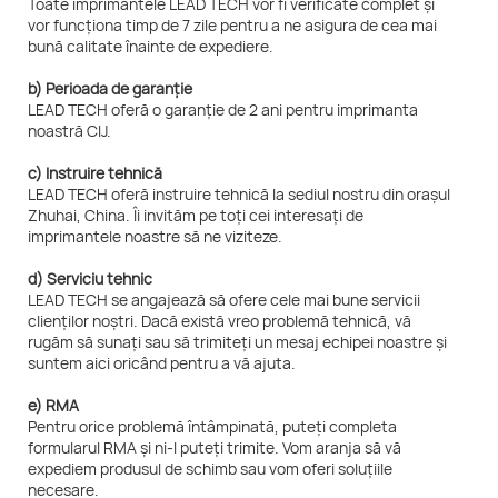
Toate imprimantele LEAD TECH vor fi verificate complet și
vor funcționa timp de 7 zile pentru a ne asigura de cea mai
bună calitate înainte de expediere.
b) Perioada de garanție
LEAD TECH oferă o garanție de 2 ani pentru imprimanta
noastră CIJ.
c) Instruire tehnică
LEAD TECH oferă instruire tehnică la sediul nostru din orașul
Zhuhai, China. Îi invităm pe toți cei interesați de
imprimantele noastre să ne viziteze.
d) Serviciu tehnic
LEAD TECH se angajează să ofere cele mai bune servicii
clienților noștri. Dacă există vreo problemă tehnică, vă
rugăm să sunați sau să trimiteți un mesaj echipei noastre și
suntem aici oricând pentru a vă ajuta.
e) RMA
Pentru orice problemă întâmpinată, puteți completa
formularul RMA și ni-l puteți trimite. Vom aranja să vă
expediem produsul de schimb sau vom oferi soluțiile
necesare.