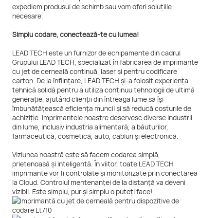
expediem produsul de schimb sau vom oferi soluțiile
necesare.
Simplu codare, conectează-te cu lumea!
LEAD TECH este un furnizor de echipamente din cadrul
Grupului LEAD TECH, specializat în fabricarea de imprimante
cu jet de cerneală continuă, laser și pentru codificare
carton. De la înființare, LEAD TECH și-a folosit experiența
tehnică solidă pentru a utiliza continuu tehnologii de ultimă
generație, ajutând clienții din întreaga lume să își
îmbunătățească eficiența muncii și să reducă costurile de
achiziție. Imprimantele noastre deservesc diverse industrii
din lume, inclusiv industria alimentară, a băuturilor,
farmaceutică, cosmetică, auto, cabluri și electronică.
Viziunea noastră este să facem codarea simplă,
prietenoasă și inteligentă. În viitor, toate LEAD TECH
imprimante vor fi controlate și monitorizate prin conectarea
la Cloud. Controlul mentenanței de la distanță va deveni
vizibil. Este simplu, pur și simplu o puteți face!