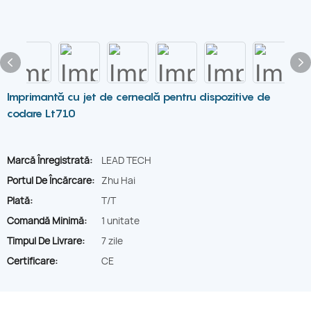
Imprimantă cu jet de cerneală pentru dispozitive de
codare Lt710
Marcă Înregistrată:
LEAD TECH
Portul De Încărcare:
Zhu Hai
Plată:
T/T
Comandă Minimă:
1 unitate
Timpul De Livrare:
7 zile
Certificare:
CE