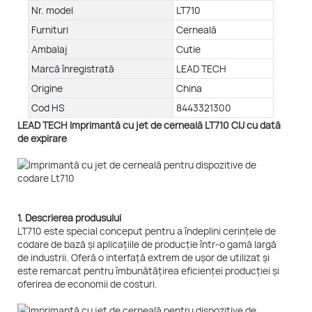
Nr. model
LT710
Furnituri
Cerneală
Ambalaj
Cutie
Marcă înregistrată
LEAD TECH
Origine
China
Cod HS
8443321300
LEAD TECH Imprimantă cu jet de cerneală LT710 CIJ cu dată
de expirare
1. Descrierea produsului
LT710 este special conceput pentru a îndeplini cerințele de
codare de bază și aplicațiile de producție într-o gamă largă
de industrii. Oferă o interfață extrem de ușor de utilizat și
este remarcat pentru îmbunătățirea eficienței producției și
oferirea de economii de costuri.