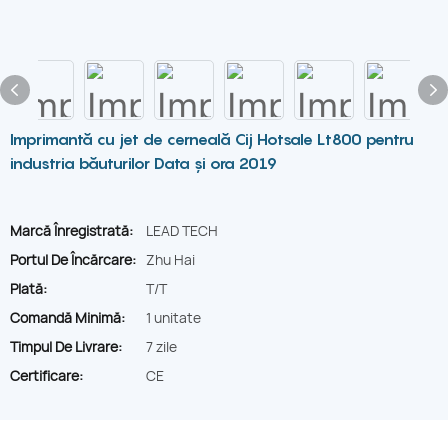
Imprimantă cu jet de cerneală Cij Hotsale Lt800 pentru
industria băuturilor Data și ora 2019
Marcă Înregistrată:
LEAD TECH
Portul De Încărcare:
Zhu Hai
Plată:
T/T
Comandă Minimă:
1 unitate
Timpul De Livrare:
7 zile
Certificare:
CE