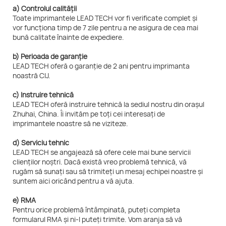
a) Controlul calității
Toate imprimantele LEAD TECH vor fi verificate complet și
vor funcționa timp de 7 zile pentru a ne asigura de cea mai
bună calitate înainte de expediere.
b) Perioada de garanție
LEAD TECH oferă o garanție de 2 ani pentru imprimanta
noastră CIJ.
c) Instruire tehnică
LEAD TECH oferă instruire tehnică la sediul nostru din orașul
Zhuhai, China. Îi invităm pe toți cei interesați de
imprimantele noastre să ne viziteze.
d) Serviciu tehnic
LEAD TECH se angajează să ofere cele mai bune servicii
clienților noștri. Dacă există vreo problemă tehnică, vă
rugăm să sunați sau să trimiteți un mesaj echipei noastre și
suntem aici oricând pentru a vă ajuta.
e) RMA
Pentru orice problemă întâmpinată, puteți completa
formularul RMA și ni-l puteți trimite. Vom aranja să vă