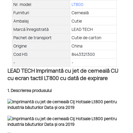
Nr. model
LT800
Furnituri
Cerneală
Ambalaj
Cutie
Marcă înregistrată
LEAD TECH
Pachet de transport
Cutie de carton
Origine
China
Cod HS
8443321300
-
-
LEAD TECH Imprimantă cu jet de cerneală CIJ
cu ecran tactil LT800 cu dată de expirare
1. Descrierea produsului