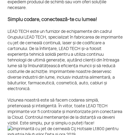
expediem produsul de schimb sau vom oferi soluțiile
necesare.
Simplu codare, conectează-te cu lumea!
LEAD TECH este un furnizor de echipamente din cadrul
Grupului LEAD TECH, specializat în fabricarea de imprimante
cu jet de cerneală continuă, laser și de codificare a
cartonului. De la înființare, LEAD TECH și-a folosit
experiența tehnică solidă pentru a utiliza continuu
tehnologii de ultimă generație, ajutând clienții din întreaga
lume să își îmbunătățească eficiența muncii și să reducă
costurile de achiziție. Imprimantele noastre deservesc
diverse industrii din lume, inclusiv industria alimentară, a
băuturilor, farmaceutică, cosmetică, auto, cabluri și
electronică.
Viziunea noastră este să facem codarea simplă,
prietenoasă și inteligentă. În viitor, toate LEAD TECH
imprimante vor fi controlate și monitorizate prin conectarea
la Cloud. Controlul mentenanței de la distanță va deveni
vizibil. Este simplu, pur și simplu o puteți face!