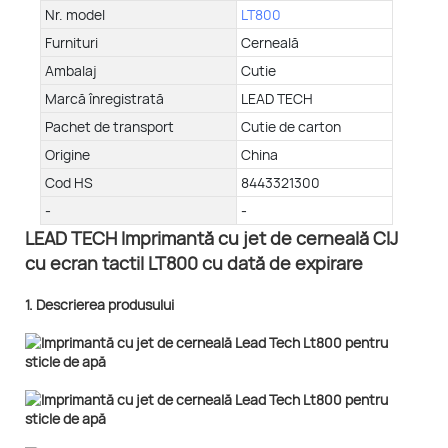
Nr. model
LT800
Furnituri
Cerneală
Ambalaj
Cutie
Marcă înregistrată
LEAD TECH
Pachet de transport
Cutie de carton
Origine
China
Cod HS
8443321300
-
-
LEAD TECH Imprimantă cu jet de cerneală CIJ
cu ecran tactil LT800 cu dată de expirare
1. Descrierea produsului