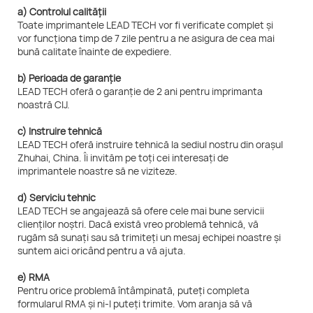
a) Controlul calității
Toate imprimantele LEAD TECH vor fi verificate complet și
vor funcționa timp de 7 zile pentru a ne asigura de cea mai
bună calitate înainte de expediere.
b) Perioada de garanție
LEAD TECH oferă o garanție de 2 ani pentru imprimanta
noastră CIJ.
c) Instruire tehnică
LEAD TECH oferă instruire tehnică la sediul nostru din orașul
Zhuhai, China. Îi invităm pe toți cei interesați de
imprimantele noastre să ne viziteze.
d) Serviciu tehnic
LEAD TECH se angajează să ofere cele mai bune servicii
clienților noștri. Dacă există vreo problemă tehnică, vă
rugăm să sunați sau să trimiteți un mesaj echipei noastre și
suntem aici oricând pentru a vă ajuta.
e) RMA
Pentru orice problemă întâmpinată, puteți completa
formularul RMA și ni-l puteți trimite. Vom aranja să vă