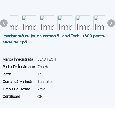
Imprimantă cu jet de cerneală Lead Tech Lt800 pentru
sticle de apă
Marcă Înregistrată:
LEAD TECH
Portul De Încărcare:
Zhu Hai
Plată:
T/T
Comandă Minimă:
1 unitate
Timpul De Livrare:
7 zile
Certificare:
CE